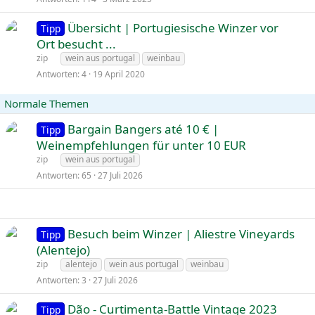
p
i
Übersicht | Portugiesische Winzer vor
Tipp
n
n
Ort besucht ...
n
g
zip
wein aus portugal
weinbau
t
e
Antworten
4
19 April 2020
p
i
Normale Themen
n
Bargain Bangers até 10 € |
n
Tipp
Weinempfehlungen für unter 10 EUR
t
zip
wein aus portugal
Antworten
65
27 Juli 2026
Besuch beim Winzer | Aliestre Vineyards
Tipp
(Alentejo)
zip
alentejo
wein aus portugal
weinbau
Antworten
3
27 Juli 2026
Dão - Curtimenta-Battle Vintage 2023
Tipp