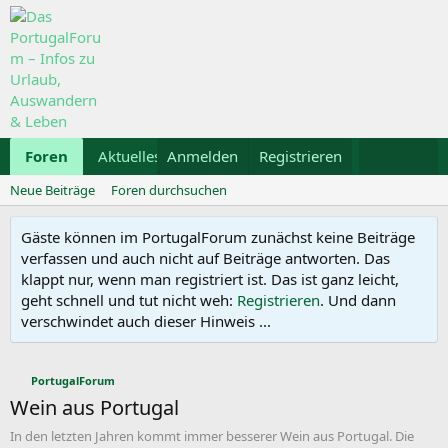
Foren
Aktuelles
Anmelden
Galerie
Registrieren
Kalender
Mietwa
Neue Beiträge
Foren durchsuchen
Gäste können im PortugalForum zunächst keine Beiträge
verfassen und auch nicht auf Beiträge antworten. Das
klappt nur, wenn man registriert ist. Das ist ganz leicht,
geht schnell und tut nicht weh:
Registrieren
. Und dann
verschwindet auch dieser Hinweis ...
PortugalForum
Wein aus Portugal
In den letzten Jahren kommt immer besserer Wein aus Portugal. Die