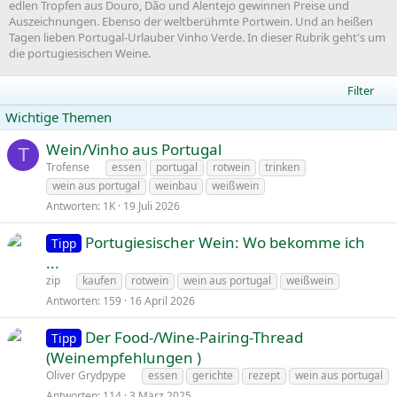
edlen Tropfen aus Douro, Dão und Alentejo gewinnen Preise und
Auszeichnungen. Ebenso der weltberühmte Portwein. Und an heißen
Tagen lieben Portugal-Urlauber Vinho Verde. In dieser Rubrik geht's um
die portugiesischen Weine.
Filter
Wichtige Themen
Wein/Vinho aus Portugal
T
n
Trofense
essen
portugal
rotwein
trinken
g
wein aus portugal
weinbau
weißwein
e
Antworten
1K
19 Juli 2026
p
i
Portugiesischer Wein: Wo bekomme ich
Tipp
n
n
...
n
g
zip
kaufen
rotwein
wein aus portugal
weißwein
t
e
Antworten
159
16 April 2026
p
i
Der Food-/Wine-Pairing-Thread
Tipp
n
n
(Weinempfehlungen )
n
g
Oliver Grydpype
essen
gerichte
rezept
wein aus portugal
t
e
Antworten
114
3 März 2025