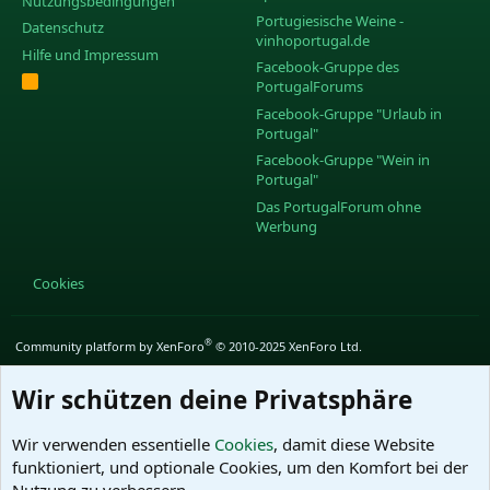
Nutzungsbedingungen
Portugiesische Weine -
Datenschutz
vinhoportugal.de
Hilfe und Impressum
Facebook-Gruppe des
R
PortugalForums
S
S
Facebook-Gruppe "Urlaub in
Portugal"
Facebook-Gruppe "Wein in
Portugal"
Das PortugalForum ohne
Werbung
Cookies
®
Community platform by XenForo
© 2010-2025 XenForo Ltd.
Wir schützen deine Privatsphäre
Wir verwenden essentielle
Cookies
, damit diese Website
funktioniert, und optionale Cookies, um den Komfort bei der
Nutzung zu verbessern.