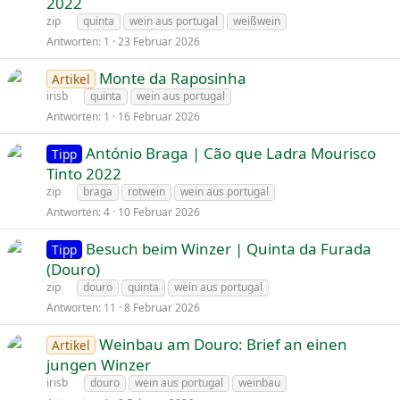
2022
zip
quinta
wein aus portugal
weißwein
Antworten
1
23 Februar 2026
Monte da Raposinha
Artikel
irisb
quinta
wein aus portugal
Antworten
1
16 Februar 2026
António Braga | Cão que Ladra Mourisco
Tipp
Tinto 2022
zip
braga
rotwein
wein aus portugal
Antworten
4
10 Februar 2026
Besuch beim Winzer | Quinta da Furada
Tipp
(Douro)
zip
douro
quinta
wein aus portugal
Antworten
11
8 Februar 2026
Weinbau am Douro: Brief an einen
Artikel
jungen Winzer
irisb
douro
wein aus portugal
weinbau