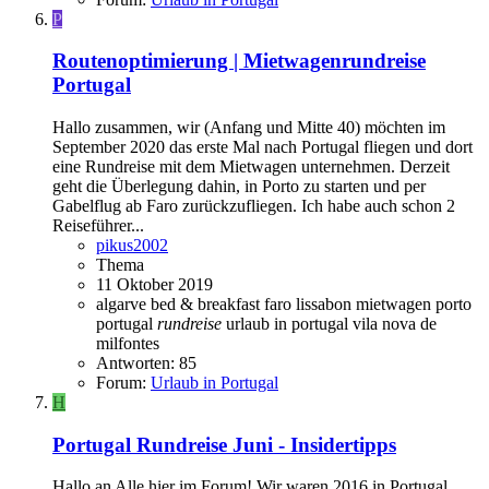
P
Routenoptimierung | Mietwagenrundreise
Portugal
Hallo zusammen, wir (Anfang und Mitte 40) möchten im
September 2020 das erste Mal nach Portugal fliegen und dort
eine Rundreise mit dem Mietwagen unternehmen. Derzeit
geht die Überlegung dahin, in Porto zu starten und per
Gabelflug ab Faro zurückzufliegen. Ich habe auch schon 2
Reiseführer...
pikus2002
Thema
11 Oktober 2019
algarve
bed & breakfast
faro
lissabon
mietwagen
porto
portugal
rundreise
urlaub in portugal
vila nova de
milfontes
Antworten: 85
Forum:
Urlaub in Portugal
H
Portugal Rundreise Juni - Insidertipps
Hallo an Alle hier im Forum! Wir waren 2016 in Portugal