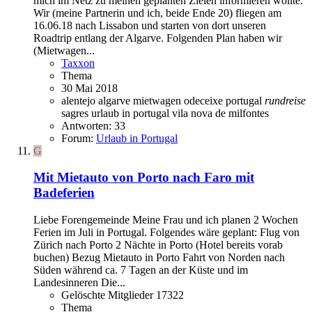
mich im Netz zu meinen geplanten Zielen informieren wollte.
Wir (meine Partnerin und ich, beide Ende 20) fliegen am
16.06.18 nach Lissabon und starten von dort unseren
Roadtrip entlang der Algarve. Folgenden Plan haben wir
(Mietwagen...
Taxxon
Thema
30 Mai 2018
alentejo
algarve
mietwagen
odeceixe
portugal
rundreise
sagres
urlaub in portugal
vila nova de milfontes
Antworten: 33
Forum:
Urlaub in Portugal
G
Mit Mietauto von Porto nach Faro mit
Badeferien
Liebe Forengemeinde Meine Frau und ich planen 2 Wochen
Ferien im Juli in Portugal. Folgendes wäre geplant: Flug von
Zürich nach Porto 2 Nächte in Porto (Hotel bereits vorab
buchen) Bezug Mietauto in Porto Fahrt von Norden nach
Süden während ca. 7 Tagen an der Küste und im
Landesinneren Die...
Gelöschte Mitglieder 17322
Thema