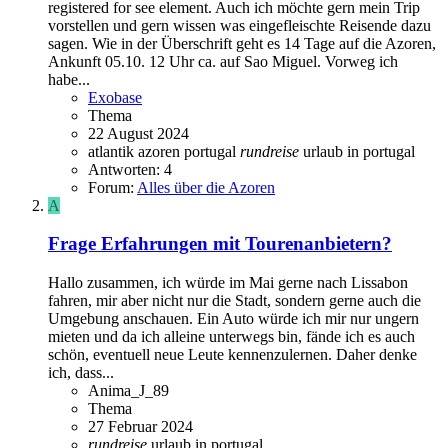
registered for see element. Auch ich möchte gern mein Trip
vorstellen und gern wissen was eingefleischte Reisende dazu
sagen. Wie in der Überschrift geht es 14 Tage auf die Azoren,
Ankunft 05.10. 12 Uhr ca. auf Sao Miguel. Vorweg ich
habe...
Exobase
Thema
22 August 2024
atlantik
azoren
portugal
rundreise
urlaub in portugal
Antworten: 4
Forum:
Alles über die Azoren
A
Frage
Erfahrungen mit Tourenanbietern?
Hallo zusammen, ich würde im Mai gerne nach Lissabon
fahren, mir aber nicht nur die Stadt, sondern gerne auch die
Umgebung anschauen. Ein Auto würde ich mir nur ungern
mieten und da ich alleine unterwegs bin, fände ich es auch
schön, eventuell neue Leute kennenzulernen. Daher denke
ich, dass...
Anima_J_89
Thema
27 Februar 2024
rundreise
urlaub in portugal