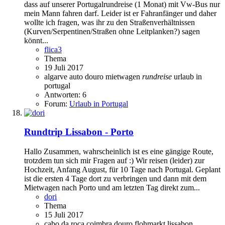
dass auf unserer Portugalrundreise (1 Monat) mit Vw-Bus nur
mein Mann fahren darf. Leider ist er Fahranfänger und daher
wollte ich fragen, was ihr zu den Straßenverhältnissen
(Kurven/Serpentinen/Straßen ohne Leitplanken?) sagen
könnt...
flica3
Thema
19 Juli 2017
algarve
auto
douro
mietwagen
rundreise
urlaub in
portugal
Antworten: 6
Forum:
Urlaub in Portugal
Rundtrip Lissabon - Porto
Hallo Zusammen, wahrscheinlich ist es eine gängige Route,
trotzdem tun sich mir Fragen auf :) Wir reisen (leider) zur
Hochzeit, Anfang August, für 10 Tage nach Portugal. Geplant
ist die ersten 4 Tage dort zu verbringen und dann mit dem
Mietwagen nach Porto und am letzten Tag direkt zum...
dori
Thema
15 Juli 2017
cabo da roca
coimbra
douro
flohmarkt
lissabon