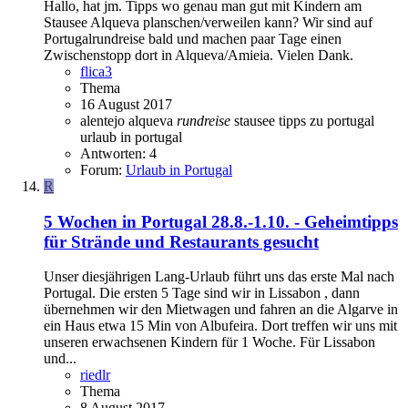
Hallo, hat jm. Tipps wo genau man gut mit Kindern am
Stausee Alqueva planschen/verweilen kann? Wir sind auf
Portugalrundreise bald und machen paar Tage einen
Zwischenstopp dort in Alqueva/Amieia. Vielen Dank.
flica3
Thema
16 August 2017
alentejo
alqueva
rundreise
stausee
tipps zu portugal
urlaub in portugal
Antworten: 4
Forum:
Urlaub in Portugal
R
5 Wochen in Portugal 28.8.-1.10. - Geheimtipps
für Strände und Restaurants gesucht
Unser diesjährigen Lang-Urlaub führt uns das erste Mal nach
Portugal. Die ersten 5 Tage sind wir in Lissabon , dann
übernehmen wir den Mietwagen und fahren an die Algarve in
ein Haus etwa 15 Min von Albufeira. Dort treffen wir uns mit
unseren erwachsenen Kindern für 1 Woche. Für Lissabon
und...
riedlr
Thema
8 August 2017