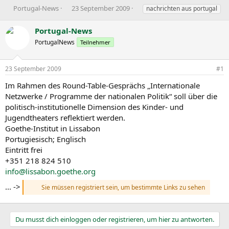
E
E
S
Portugal-News
23 September 2009
nachrichten aus portugal
r
r
c
s
s
h
Portugal-News
t
t
l
PortugalNews
Teilnehmer
e
e
a
l
l
g
l
l
w
23 September 2009
#1
e
t
o
r
a
r
Im Rahmen des Round-Table-Gesprächs „Internationale
m
t
Netzwerke / Programme der nationalen Politik“ soll über die
e
politisch-institutionelle Dimension des Kinder- und
Jugendtheaters reflektiert werden.
Goethe-Institut in Lissabon
Portugiesisch; Englisch
Eintritt frei
+351 218 824 510
info@lissabon.goethe.org
... ->
Sie müssen registriert sein, um bestimmte Links zu sehen
Du musst dich einloggen oder registrieren, um hier zu antworten.