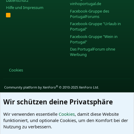
Datenschutz
vinhoportugal.de
Hilfe und Impressum
Facebook-Gruppe des
R
PortugalForums
S
S
Facebook-Gruppe "Urlaub in
Portugal"
Facebook-Gruppe "Wein in
Portugal"
Das PortugalForum ohne
Werbung
Cookies
®
Community platform by XenForo
© 2010-2025 XenForo Ltd.
Wir schützen deine Privatsphäre
Wir verwenden essentielle
Cookies
, damit diese Website
funktioniert, und optionale Cookies, um den Komfort bei der
Nutzung zu verbessern.