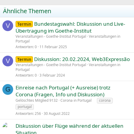
Ähnliche Themen
Bundestagswahl: Diskussion und Live-
Termin
V
Übertragung im Goethe-Institut
Veranstaltungen - Goethe-Institut Portugal
Veranstaltungen in
Portugal
Antworten
0
11 Februar 2025
Diskussion: 20.02.2024, Web3Expressão
Termin
V
Veranstaltungen - Goethe-Institut Portugal
Veranstaltungen in
Portugal
Antworten
0
3 Februar 2024
Einreise nach Portugal (+ Ausreise) trotz
G
n
Corona (Fragen, Info und Diskussion)
g
Gelöschtes Mitglied 9132
Corona in Portugal
corona
e
portugal
p
Antworten
256
30 August 2022
i
n
Diskussion über Flüge während der aktuellen
n
Situation