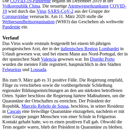
Die
COVID-19-Pandemie
begann im Dezember 2019 in der
Volksrepublik China
. Die neuartige
Atemwegserkrankung
COVID-
19
wird durch das
Virus
SARS-CoV-2
aus der Gruppe der
Coronaviridae
verursacht. Am 11. März 2020 stufte die
Weltgesundheitsorganisation
(WHO) das Geschehen als weltweite
Pandemie
ein.
Verlauf
Das Virus wurde erstmals festgestellt bei einem 60-jährigen
portugiesischen Arzt, der in der
italienischen Region
Lombardei
in
Urlaub gewesen war, und bei einem Mann aus Nord-Portugal, der in
der spanischen Stadt
Valencia
gewesen war. Im
Distrikt Porto
wurden die meisten Fälle registriert, hauptsächlich in den Städten
Felgueiras
und
Lousada
.
Bis zum 9. März gab es 31 positive Fälle. Die Regierung empfahl,
Flüge zu verschieben sowie die vorübergehende Schließung
regionaler Bildungseinrichtungen an den am stärksten betroffenen
Orten. Später beschloss die Regierung härtere Maßnahmen, um die
Quarantäne der Ortschaften zu erreichen. Der Präsident der
Republik,
Marcelo Rebelo de Sousa
, beschloss, in seiner Residenz
in
Cascais
eine freiwillige Quarantäne einzugehen, nachdem er mit
einer Gruppe junger Menschen von einer Schule in Felgueiras
Kontakt gehabt hatte, wo es einen positiven Fall gab. Obwohl die
Tests negativ waren, blieb der Präsident in Quarantäne zu bleiben.