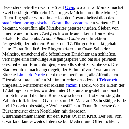
Besonders betroffen war die Stadt
Ovar
, wo am 12. März zunächst
zwei bestätigte Fälle (ein 17-jähriges Mädchen und ihre Mutter).
Einen Tag später wurde in der lokalen Gesundheitsstation des
staatlichen portugiesischen Gesundheitssystems
ein weiterer Fall
bekannt, woraufhin alle Mitarbeiter getestet wurden. Sieben von
ihnen waren infiziert. Zeitgleich wurde auch beim Trainer des
lokalen Fußballclubs
Arada Atlético Clube
eine Infektion
festgestellt, der mit dem Bruder der 17-Jährigen Kontakt gehabt
hatte. Daraufhin ließ der Bürgermeister von Ovar, Salvador
Malheiro, umgehend alle öffentlichen Einrichtungen schließen,
verhängte eine freiwillige Ausgangssperre und bat alle privaten
Geschäfte und Einrichtungen, ebenfalls sofort zu schließen. Die
Stadt wurde danach abgeriegelt, der Bahnhof von Ovar an der
Strecke
Linha do Norte
nicht mehr angefahren, alle öffentlichen
Dienstleistungen auf ein Minimum reduziert oder auf
Telearbeit
umgestellt, Mitarbeiter der lokalen
Yazaki
-Fabrik, wo die Eltern der
17-Jährigen arbeiten, wurden unter Quarantäne gestellt und auch
ihre Schule und die ihres Bruders geschlossen. Trotzdem stieg die
Zahl der Infizierten in Ovar bis zum 18. März auf 28 bestätigte Fälle
und 12 noch unbestätigte Verdachtsfälle an. Daraufhin setzte der
Bürgermeister einen Notfallplan mit rigorosen
Quarantänemaßnahmen für den Kreis Ovar in Kraft. Der Fall von
Ovar fand landesweites Interesse bei Medien und Öffentlichkeit.