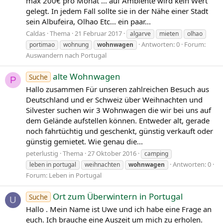
max 200€ pro Monat ... auf Ambiente wird kein Wert
gelegt. In jedem Fall sollte sie in der Nähe einer Stadt
sein Albufeira, Olhao Etc... ein paar...
Caldas
Thema
21 Februar 2017
algarve
mieten
olhao
Antworten: 0
Forum:
portimao
wohnung
wohnwagen
Auswandern nach Portugal
alte Wohnwagen
Suche
P
Hallo zusammen Für unseren zahlreichen Besuch aus
Deutschland und er Schweiz über Weihnachten und
Silvester suchen wir 3 Wohnwagen die wir bei uns auf
dem Gelände aufstellen können. Entweder alt, gerade
noch fahrtüchtig und geschenkt, günstig verkauft oder
günstig gemietet. Wie genau die...
peterlustig
Thema
27 Oktober 2016
camping
Antworten: 0
leben in portugal
weihnachten
wohnwagen
Forum:
Leben in Portugal
Ort zum Überwintern in Portugal
Suche
U
Hallo . Mein Name ist Uwe und ich habe eine Frage an
euch. Ich brauche eine Auszeit um mich zu erholen.