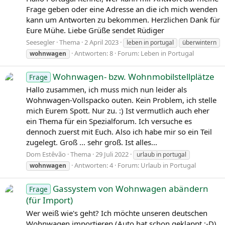
Frage geben oder eine Adresse an die ich mich wenden
kann um Antworten zu bekommen. Herzlichen Dank für
Eure Mühe. Liebe Grüße sendet Rüdiger
Seesegler
Thema
2 April 2023
leben in portugal
überwintern
Antworten: 8
Forum:
Leben in Portugal
wohnwagen
Wohnwagen- bzw. Wohnmobilstellplätze
Frage
Hallo zusammen, ich muss mich nun leider als
Wohnwagen-Vollspacko outen. Kein Problem, ich stelle
mich Eurem Spott. Nur zu. :) Ist vermutlich auch eher
ein Thema für ein Spezialforum. Ich versuche es
dennoch zuerst mit Euch. Also ich habe mir so ein Teil
zugelegt. Groß ... sehr groß. Ist alles...
Dom Estêvão
Thema
29 Juli 2022
urlaub in portugal
Antworten: 4
Forum:
Urlaub in Portugal
wohnwagen
Gassystem von Wohnwagen abändern
Frage
(für Import)
Wer weiß wie's geht? Ich möchte unseren deutschen
Wohnwagen importieren (Auto hat schon geklappt :-D).