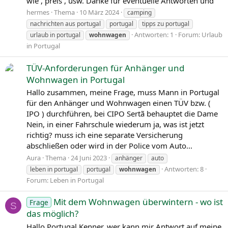
wie , preis , usw. Danke für eventuelle Antworten und
hermes
Thema
10 März 2024
camping
nachrichten aus portugal
portugal
tipps zu portugal
Antworten: 1
Forum:
Urlaub
urlaub in portugal
wohnwagen
in Portugal
TÜV-Anforderungen für Anhänger und
Wohnwagen in Portugal
Hallo zusammen, meine Frage, muss Mann in Portugal
für den Anhänger und Wohnwagen einen TÜV bzw. (
IPO ) durchführen, bei CIPO Sertã behauptet die Dame
Nein, in einer Fahrschule wiederum ja, was ist jetzt
richtig? muss ich eine separate Versicherung
abschließen oder wird in der Police vom Auto...
Aura
Thema
24 Juni 2023
anhänger
auto
Antworten: 8
leben in portugal
portugal
wohnwagen
Forum:
Leben in Portugal
Mit dem Wohnwagen überwintern - wo ist
Frage
S
das möglich?
Hallo Portugal Kenner, wer kann mir Antwort auf meine