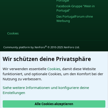
Portugal"
Facebook-Gruppe "Wein in
Portugal"
Das PortugalForum ohne
Werbung
Cookies
®
Community platform by XenForo
© 2010-2025 XenForo Ltd.
Wir schützen deine Privatsphäre
Wir verwenden essentielle
Cookies
, damit diese Website
funktioniert, und optionale Cookies, um den Komfort bei der
Nutzung zu verbessern.
Siehe weitere Informationen und konfiguriere deine
Einstellungen
Alle Cookies akzeptieren