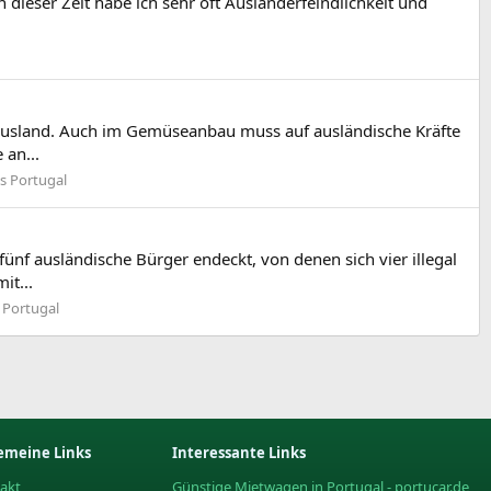
in dieser Zeit habe ich sehr oft Ausländerfeindlichkeit und
m Ausland. Auch im Gemüseanbau muss auf ausländische Kräfte
 an...
s Portugal
ünf ausländische Bürger endeckt, von denen sich vier illegal
it...
 Portugal
emeine Links
Interessante Links
akt
Günstige Mietwagen in Portugal - portucar.de