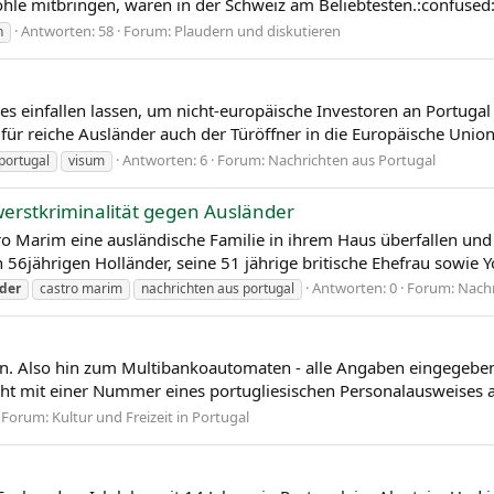
Kohle mitbringen, wären in der Schweiz am Beliebtesten.:confus
Antworten: 58
Forum:
Plaudern und diskutieren
n
es einfallen lassen, um nicht-europäische Investoren an Portugal z
ür reiche Ausländer auch der Türöffner in die Europäische Union 
Antworten: 6
Forum:
Nachrichten aus Portugal
portugal
visum
werstkriminalität gegen Ausländer
ro Marim eine ausländische Familie in ihrem Haus überfallen und
56jährigen Holländer, seine 51 jährige britische Ehefrau sowie Y
Antworten: 0
Forum:
Nachr
der
castro marim
nachrichten aus portugal
ben. Also hin zum Multibankoautomaten - alle Angaben eingegebe
nicht mit einer Nummer eines portugliesischen Personalausweises a
Forum:
Kultur und Freizeit in Portugal