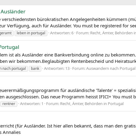
r Ausländer
ie verschiedensten bürokratischen Angelegenheiten kümmern (müsse
ur Verfügung, auch für Ausländer. You must be registered for see
Antworten: 6
Forum:
Recht, Ämter, Behörden i
geramt
leben in portugal
Portugal
em ist als Ausländer eine Bankverbindung online zu bekommen. I
haben wir bekommen.Beglaubigten Rentenbescheid und Heiratsurkun
Antworten: 13
Forum:
Auswandern nach Portugal
 nach portugal
bank
teuerermäßigungsprogramm für ausländische 'Talente' = spezialis
n ausgeschlossen. Das neue Programm heisst IFICI+ You must be
Antworten: 1
Forum:
Recht, Ämter, Behörden in Portugal
rentner
rricht (für Ausländer. Ist hier allen bekannt, dass man den grat
s Annalies