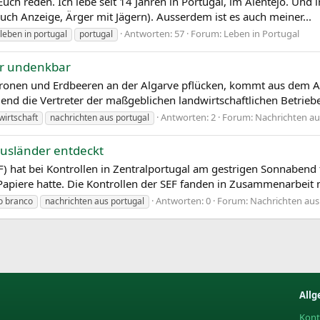
Euch reden. Ich lebe seit 14 Jahren in Portugal, im Alentejo. Und 
ch Anzeige, Ärger mit Jägern). Ausserdem ist es auch meiner...
Antworten: 57
Forum:
Leben in Portugal
leben in portugal
portugal
er undenkbar
, Zitronen und Erdbeeren an der Algarve pflücken, kommt aus de
nd die Vertreter der maßgeblichen landwirtschaftlichen Betriebe
Antworten: 2
Forum:
Nachrichten au
wirtschaft
nachrichten aus portugal
 Ausländer entdeckt
 hat bei Kontrollen in Zentralportugal am gestrigen Sonnabend f
Papiere hatte. Die Kontrollen der SEF fanden in Zusammenarbeit m
Antworten: 0
Forum:
Nachrichten aus
o branco
nachrichten aus portugal
Allg
Kont