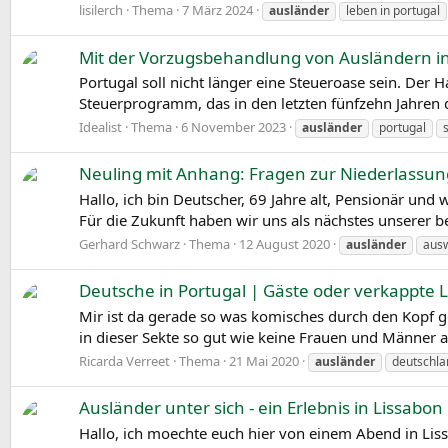
lisilerch
Thema
7 März 2024
ausländer
leben in portugal
Mit der Vorzugsbehandlung von Ausländern in P
Portugal soll nicht länger eine Steueroase sein. Der
Steuerprogramm, das in den letzten fünfzehn Jahren d
Idealist
Thema
6 November 2023
ausländer
portugal
Neuling mit Anhang: Fragen zur Niederlassung
Hallo, ich bin Deutscher, 69 Jahre alt, Pensionär un
Für die Zukunft haben wir uns als nächstes unserer be
Gerhard Schwarz
Thema
12 August 2020
ausländer
ausw
Deutsche in Portugal | Gäste oder verkappte
Mir ist da gerade so was komisches durch den Kopf ge
in dieser Sekte so gut wie keine Frauen und Männer a
Ricarda Verreet
Thema
21 Mai 2020
ausländer
deutschla
Ausländer unter sich - ein Erlebnis in Lissabon
Hallo, ich moechte euch hier von einem Abend in Lis