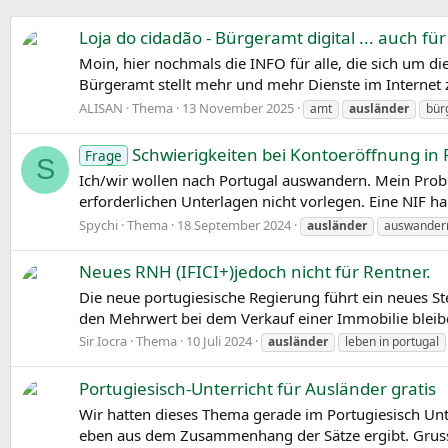
Loja do cidadão - Bürgeramt digital ... auch fü
Moin, hier nochmals die INFO für alle, die sich um d
Bürgeramt stellt mehr und mehr Dienste im Internet z
ALISAN
Thema
13 November 2025
amt
ausländer
bür
Schwierigkeiten bei Kontoeröffnung in 
Frage
S
Ich/wir wollen nach Portugal auswandern. Mein Probl
erforderlichen Unterlagen nicht vorlegen. Eine NIF 
Spychi
Thema
18 September 2024
ausländer
auswandern
Neues RNH (IFICI+)jedoch nicht für Rentner.
Die neue portugiesische Regierung führt ein neues S
den Mehrwert bei dem Verkauf einer Immobilie bleibe
Sir Iocra
Thema
10 Juli 2024
ausländer
leben in portugal
Portugiesisch-Unterricht für Ausländer gratis
Wir hatten dieses Thema gerade im Portugiesisch Unte
eben aus dem Zusammenhang der Sätze ergibt. Grus