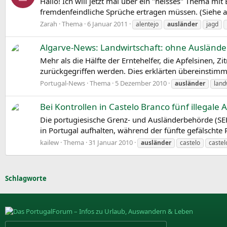
Hallo! Ich will jetzt mal über ein "heisses" Thema mit 
fremdenfeindliche Sprüche ertragen müssen. (Siehe au
Zarah
Thema
6 Januar 2011
alentejo
ausländer
jagd
Algarve-News: Landwirtschaft: ohne Ausländ
Mehr als die Hälfte der Erntehelfer, die Apfelsinen
zurückgegriffen werden. Dies erklärten übereinstimme
Portugal-News
Thema
5 Dezember 2010
ausländer
land
Bei Kontrollen in Castelo Branco fünf illegale
Die portugiesische Grenz- und Ausländerbehörde (SEF)
in Portugal aufhalten, während der fünfte gefälschte 
kailew
Thema
31 Januar 2010
ausländer
castelo
castel
Schlagworte