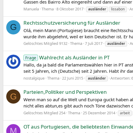
Gassen des Bairro Alto eingereiht und dann auf einer
Manuela
Thema
8 Oktober 2017
A
ausländer
lissabon
Rechtsschutzversicherung für Ausländer
G
Olá, mein Mann (Portugiese) braucht eine Rechtsschutz
wurde ihm abgelehnt, weil er kein Deutscher ist. Er
Gelöschtes Mitglied 9132
Thema
7 Juli 2017
A
ausländer
Wahlrecht als Ausländer in PT
Frage
Hallo, da ja bald die Parlamentswählen hier in PT an
seit 5 Jahren, ich (Deutsche) seit 2 Jahren. Habt ihr
nostalgique
Thema
22 Juni 2015
Antworten: 
ausländer
Parteien,Politiker und Perspektiven
G
Wenn man so auf die Welt und Europa guckt haben all
nicht alles abtun,es gibt auch noch Töne dazwischen o
Gelöschtes Mitglied 254
Thema
25 Dezember 2014
arbeit
OT aus Portugiesen, die beliebtesten Einwande
M