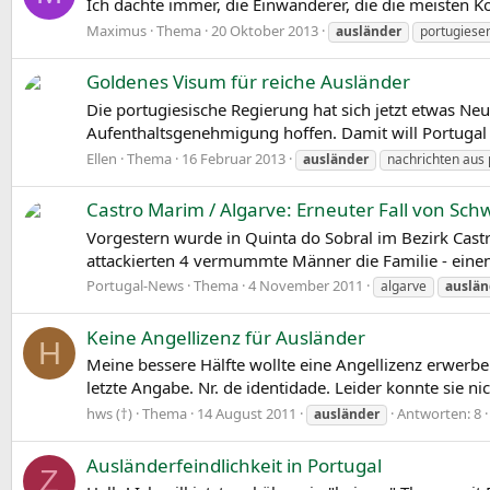
Ich dachte immer, die Einwanderer, die die meisten 
Maximus
Thema
20 Oktober 2013
ausländer
portugiese
Goldenes Visum für reiche Ausländer
Die portugiesische Regierung hat sich jetzt etwas Neu
Aufenthaltsgenehmigung hoffen. Damit will Portugal f
Ellen
Thema
16 Februar 2013
ausländer
nachrichten aus 
Castro Marim / Algarve: Erneuter Fall von Sch
Vorgestern wurde in Quinta do Sobral im Bezirk Cast
attackierten 4 vermummte Männer die Familie - einen 
Portugal-News
Thema
4 November 2011
algarve
auslän
Keine Angellizenz für Ausländer
H
Meine bessere Hälfte wollte eine Angellizenz erwer
letzte Angabe. Nr. de identidade. Leider konnte sie 
hws (†)
Thema
14 August 2011
Antworten: 8
ausländer
Ausländerfeindlichkeit in Portugal
Z