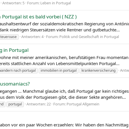
Antworten: 5
Forum:
Leben in Portugal
ortugal ist es bald vorbei ( NZZ )
 Haushaltsentwurf der sozialdemokratischen Regierung von António
ank niedrigen Steuersätzen viele Rentner und gutbetuchte...
Antworten: 4
Forum:
Politik und Gesellschaft in Portugal
steueroase
 in Portugal
d wohne mit meiner amerikanischen, berufstätigen Frau momentan 
reits stattlichen Anzahl von Lebensmittelpunkten Portugal...
Antw
andern nach portugal
immobilien in portugal
krankenversicherung
 Lusomaniacs?
gangen ... Manchmal glaube ich, daß Portugal gar kein richtiges L
us dem Volk der Portugiesen gibt, die dieser Sekte angehören...
Antworten: 22
Forum:
Portugal Allgemein
nd
portugal
sabon vor ein paar Wochen erzaehlen: Wir haben den Nachmittag 