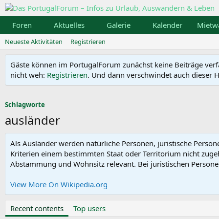
Foren
Aktuelles
Galerie
Kalender
Mietw
Neueste Aktivitäten
Registrieren
Gäste können im PortugalForum zunächst keine Beiträge verfass
nicht weh:
Registrieren
. Und dann verschwindet auch dieser Hi
Schlagworte
ausländer
Als Ausländer werden natürliche Personen, juristische Perso
Kriterien einem bestimmten Staat oder Territorium nicht zuge
Abstammung und Wohnsitz relevant. Bei juristischen Personen,
View More On Wikipedia.org
Recent contents
Top users