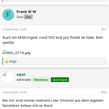
e
a
Frank W W
k
F
t
Gast
Gast
i
o
n
6 November 2020
#57
e
n
Auch ein Mitbringsel: rund 500 kcal pro Pastel de Nata.
Bom
:
apetite.
daggi
R
e
a
sajat
k
t
Admirador
Teilnehmer
Stammgast
i
o
n
6 November 2020
#58
e
n
Bei mir sind immer mehrere Liter Olivenöl aus dem eigenen
:
familiären Anbau mit an Bord