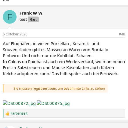
Frank W W
F
Gast
Gast
5 Oktober 2020
#48
Auf Flughäfen, in vielen Porzellan-, Keramik- und
Souvenirläden gibt es Massen an Waren von Bordallo
Pinheiro. Und nicht nur die Kohlblatt-Schalen.
In Caldas da Rainha ist auch ein Werksverkauf, wo man neben
Frosch-Salzstreuern und Mäuse-Käseplatten auch Katzen-
Kelche adoptieren kann. Das hilft später auch bei Fernweh.
Sie müssen registriert sein, um bestimmte Links zu sehen
Farbenzeit
R
e
a