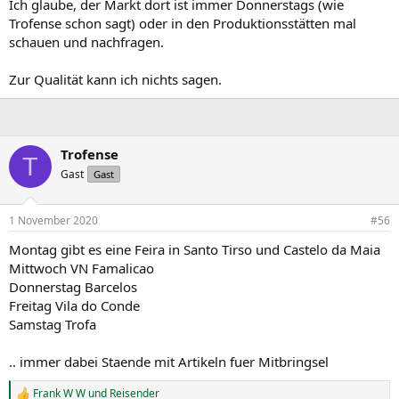
Ich glaube, der Markt dort ist immer Donnerstags (wie
Trofense schon sagt) oder in den Produktionsstätten mal
schauen und nachfragen.
Zur Qualität kann ich nichts sagen.
Trofense
T
Gast
Gast
1 November 2020
#56
Montag gibt es eine Feira in Santo Tirso und Castelo da Maia
Mittwoch VN Famalicao
Donnerstag Barcelos
Freitag Vila do Conde
Samstag Trofa
.. immer dabei Staende mit Artikeln fuer Mitbringsel
Frank W W
und
Reisender
R