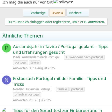
Ich mag die auch nur vor Ort
:
Erste
Letzte
Vorherige
3 von 4
Nächste
Du musst dich einloggen oder registrieren, um hier zu antworten.
Ähnliche Themen
Auslandsjahr in Tavira / Portugal geplant – Tipps
P
und Erfahrungen gesucht
Piedi
Auswandern nach Portugal
auswandern nach portugal
portugal
tavira
Antworten
3
14 August 2025
Erstbesuch Portugal mit der Familie - Tipps und
N
Tricks
Nordisc
Urlaub in Portugal
familie
portugal
urlaub in portugal
Antworten
20
26 Juli 2025
Tipps für den Sprachtest zur Einbürgerung in