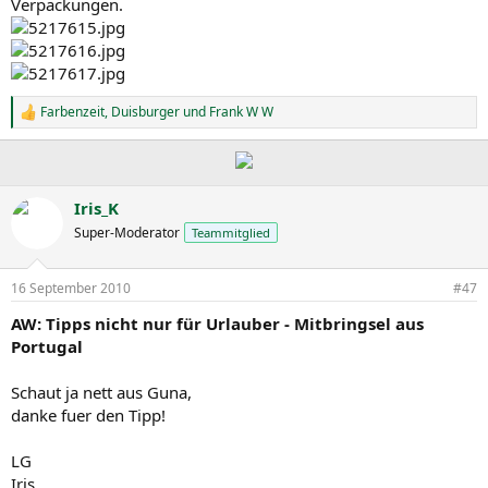
Verpackungen.
Farbenzeit
,
Duisburger
und
Frank W W
R
e
a
k
t
i
Iris_K
o
Super-Moderator
Teammitglied
n
e
n
16 September 2010
#47
:
AW: Tipps nicht nur für Urlauber - Mitbringsel aus
Portugal
Schaut ja nett aus Guna,
danke fuer den Tipp!
LG
Iris