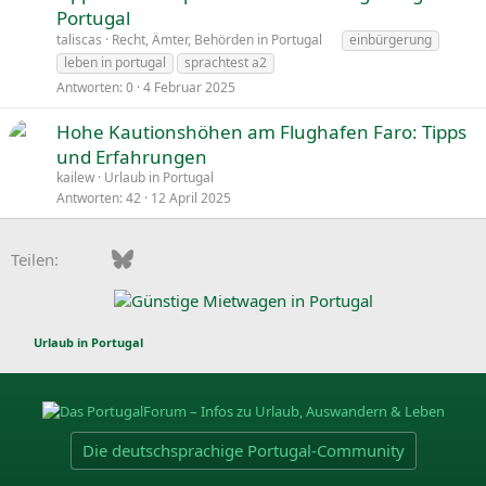
Portugal
taliscas
Recht, Ämter, Behörden in Portugal
einbürgerung
leben in portugal
sprachtest a2
Antworten
0
4 Februar 2025
Hohe Kautionshöhen am Flughafen Faro: Tipps
und Erfahrungen
kailew
Urlaub in Portugal
Antworten
42
12 April 2025
Facebook
Bluesky
LinkedIn
Pinterest
WhatsApp
E-Mail
Teilen:
Urlaub in Portugal
Die deutschsprachige Portugal-Community