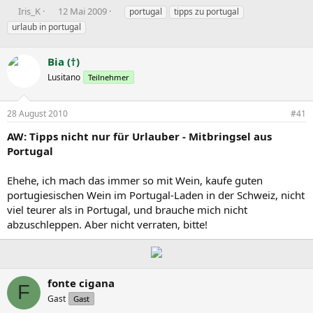
E
E
S
Iris_K
12 Mai 2009
portugal
tipps zu portugal
r
r
c
urlaub in portugal
s
s
h
t
t
l
e
Bia (†)
e
a
l
l
g
Lusitano
Teilnehmer
l
l
w
e
t
o
r
a
r
28 August 2010
#41
m
t
AW: Tipps nicht nur für Urlauber - Mitbringsel aus
e
Portugal
Ehehe, ich mach das immer so mit Wein, kaufe guten
portugiesischen Wein im Portugal-Laden in der Schweiz, nicht
viel teurer als in Portugal, und brauche mich nicht
abzuschleppen. Aber nicht verraten, bitte!
fonte cigana
F
Gast
Gast