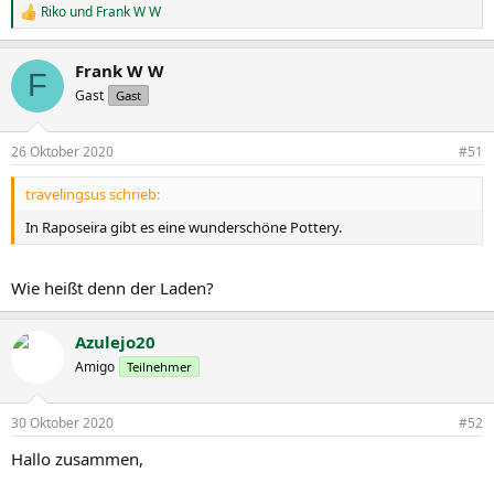
Riko
und
Frank W W
R
e
a
Frank W W
k
F
t
Gast
Gast
i
o
n
26 Oktober 2020
#51
e
n
travelingsus schrieb:
:
In Raposeira gibt es eine wunderschöne Pottery.
Wie heißt denn der Laden?
Azulejo20
Amigo
Teilnehmer
30 Oktober 2020
#52
Hallo zusammen,