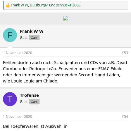
Frank W W
,
Duisburger
und
schnuckel2608
R
e
a
k
t
i
Frank W W
F
o
Gast
Gast
n
e
n
1 November 2020
#53
:
Fehlen dürfen auch nicht Schallplatten und CDs von z.B. Dead
Combo oder Rodrigo Leão. Entweder aus einer FNAC Filiale
oder den immer weniger werdenden Second-Hand-Läden,
wie Louie Louie am Chiado.
Trofense
T
Gast
Gast
1 November 2020
#54
Bei Toepferwaren ist Auswahl in