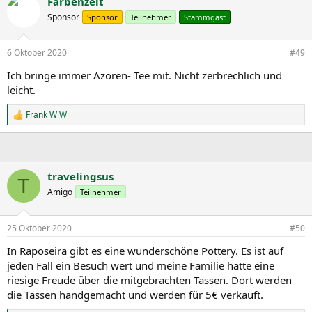
Farbenzeit
k
t
Sponsor
Sponsor
Teilnehmer
Stammgast
i
o
n
6 Oktober 2020
#49
e
n
Ich bringe immer Azoren- Tee mit. Nicht zerbrechlich und
:
leicht.
Frank W W
R
e
a
k
t
i
travelingsus
T
o
Amigo
Teilnehmer
n
e
n
25 Oktober 2020
#50
:
In Raposeira gibt es eine wunderschöne Pottery. Es ist auf
jeden Fall ein Besuch wert und meine Familie hatte eine
riesige Freude über die mitgebrachten Tassen. Dort werden
die Tassen handgemacht und werden für 5€ verkauft.