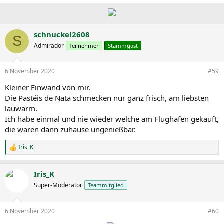
schnuckel2608
S
Admirador
Teilnehmer
Stammgast
6 November 2020
#59
Kleiner Einwand von mir.
Die Pastéis de Nata schmecken nur ganz frisch, am liebsten
lauwarm.
Ich habe einmal und nie wieder welche am Flughafen gekauft,
die waren dann zuhause ungenießbar.
Iris_K
R
e
a
Iris_K
k
t
Super-Moderator
Teammitglied
i
o
n
6 November 2020
#60
e
n