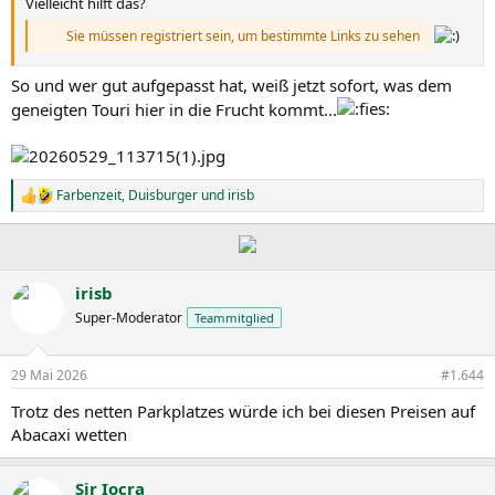
Vielleicht hilft das?
Sie müssen registriert sein, um bestimmte Links zu sehen
So und wer gut aufgepasst hat, weiß jetzt sofort, was dem
geneigten Touri hier in die Frucht kommt...
Farbenzeit
,
Duisburger
und
irisb
R
e
a
k
t
i
irisb
o
Super-Moderator
Teammitglied
n
e
n
29 Mai 2026
#1.644
:
Trotz des netten Parkplatzes würde ich bei diesen Preisen auf
Abacaxi wetten
Sir Iocra