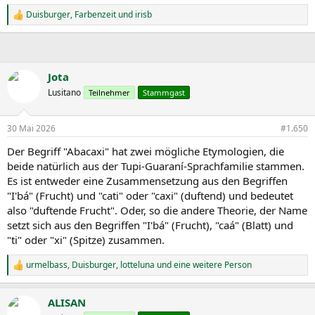
Duisburger
,
Farbenzeit
und
irisb
R
e
a
k
t
i
Jota
o
Lusitano
Teilnehmer
Stammgast
n
e
n
30 Mai 2026
#1.650
:
Der Begriff "Abacaxi" hat zwei mögliche Etymologien, die
beide natürlich aus der Tupi-Guaraní-Sprachfamilie stammen.
Es ist entweder eine Zusammensetzung aus den Begriffen
"I'bá" (Frucht) und "cati" oder "caxi" (duftend) und bedeutet
also "duftende Frucht". Oder, so die andere Theorie, der Name
setzt sich aus den Begriffen "I'bá" (Frucht), "caá" (Blatt) und
"ti" oder "xi" (Spitze) zusammen.
urmelbass
,
Duisburger
,
lotteluna
und eine weitere Person
R
e
a
ALISAN
k
t