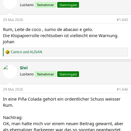
Lusitano
Teilnehmer
Stammgast
29 Mai 2026
#1.645
Rum, Leite de coco , sumo de abacaxi e gelo.
Die Klopapierrolle rechtsoben ist vielleicht eine Warnung.
Johan
Canico
und
ALISAN
R
e
a
Sivi
k
t
Lusitano
Teilnehmer
Stammgast
i
o
n
29 Mai 2026
#1.646
e
n
In eine Piña Colada gehört ein ordentlicher Schuss weisser
:
Rum.
Nachtrag:
OK, man hatte mich vor einem neuen Beitrag gewarnt, aber
als ehemaliger Barkeeper war das so spontan geantwortet,