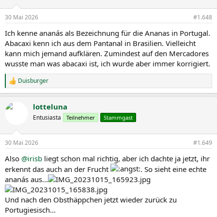
30 Mai 2026
#1.648
Ich kenne ananás als Bezeichnung für die Ananas in Portugal.
Abacaxi kenn ich aus dem Pantanal in Brasilien. Vielleicht
kann mich jemand aufklären. Zumindest auf den Mercadores
wusste man was abacaxi ist, ich wurde aber immer korrigiert.
Duisburger
R
e
a
lotteluna
k
t
Entusiasta
Teilnehmer
Stammgast
i
o
n
30 Mai 2026
#1.649
e
n
Also
@irisb
liegt schon mal richtig, aber ich dachte ja jetzt, ihr
:
erkennt das auch an der Frucht
. So sieht eine echte
ananás aus...
Und nach den Obsthäppchen jetzt wieder zurück zu
Portugiesisch...