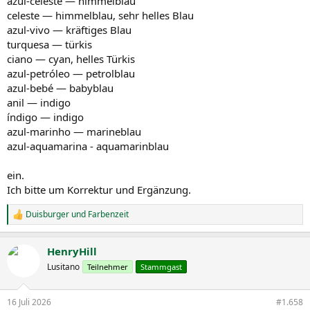
azul-celeste — himmelblau
celeste — himmelblau, sehr helles Blau
azul-vivo — kräftiges Blau
turquesa — türkis
ciano — cyan, helles Türkis
azul-petróleo — petrolblau
azul-bebé — babyblau
anil — indigo
índigo — indigo
azul-marinho — marineblau
azul-aquamarina - aquamarinblau
ein.
Ich bitte um Korrektur und Ergänzung.
Duisburger
und
Farbenzeit
R
e
a
HenryHill
k
t
Lusitano
Teilnehmer
Stammgast
i
o
n
16 Juli 2026
#1.658
e