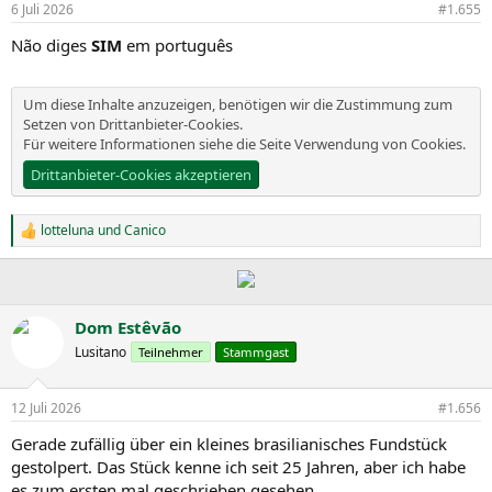
6 Juli 2026
#1.655
e
n
Não diges
SIM
em português
:
Um diese Inhalte anzuzeigen, benötigen wir die Zustimmung zum
Setzen von Drittanbieter-Cookies.
Für weitere Informationen siehe die Seite
Verwendung von Cookies
.
Drittanbieter-Cookies akzeptieren
lotteluna
und
Canico
R
e
a
k
t
i
Dom Estêvão
o
Lusitano
Teilnehmer
Stammgast
n
e
n
12 Juli 2026
#1.656
:
Gerade zufällig über ein kleines brasilianisches Fundstück
gestolpert. Das Stück kenne ich seit 25 Jahren, aber ich habe
es zum ersten mal geschrieben gesehen.