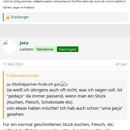
nicht so richtig wachsen, vielleicht wieder reimportieren? Auf Pico sieht man auch ab und an welche in
Gärten, sogar im Freiland.
Duisburger
R
e
a
k
t
i
Jota
o
Lusitano
Teilnehmer
Stammgast
n
e
n
15 Mai 2026
#1.642
:
Farbenzeit schrieb:
Ja, Obsthäppchen finde ich gut.
a weiß ich übrigens auch oft nicht, was ich sagen soll. Ist
D
"pedaço" da immer passend, wenn man ein Stück
(Kuchen, Fleisch, Schokolade etc)
von etwas haben möchte? Ich hab auch schon "uma peça"
gesehen.
Für ein normal geschnittenes Stück Kuchen, Fleisch, etc.