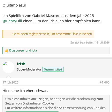
O último azul
ein Spielfilm von Gabriel Mascaro aus dem Jahr 2025
@HenryHill
einen Film den ich allen hier empfehlen kann.
Sie müssen registriert sein, um bestimmte Links zu sehen
Zuletzt bearbeitet:
16 Juli 2026
Duisburger
und
Jota
R
e
a
irisb
k
t
Super-Moderator
Teammitglied
i
o
n
17 Juli 2026
#1.660
e
n
Hier sehe ich eher schwarz
:
Um diese Inhalte anzuzeigen, benötigen wir die Zustimmung zum
Setzen von Drittanbieter-Cookies.
Für weitere Informationen siehe die Seite
Verwendung von Cookies
.