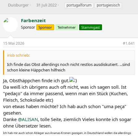
E
E
S
Duisburger
31 Juli 2022
portugalforum
portugiesisch
r
r
c
s
s
h
Farbenzeit
t
t
l
e
e
a
Sponsor
Sponsor
Teilnehmer
Stammgast
l
l
g
l
l
w
15 Mai 2026
#1.641
e
t
o
r
a
r
m
t
irisb schrieb:
e
Ich finde das Obst allerdings noch nicht restlos ausdiskutiert. ...sind
schon kleine Häppchen hilfreich
Ja, Obsthäppchen finde ich gut.
D
a weiß ich übrigens auch oft nicht, was ich sagen soll. Ist
"pedaço" da immer passend, wenn man ein Stück (Kuchen,
Fleisch, Schokolade etc)
von etwas haben möchte? Ich hab auch schon "uma peça"
gesehen.
Danke
@ALISAN
, tolle Seite, ziemlich Vieles konnte ich sogar
ohne Übersetzer lesen.
Ich hab mir auch schon Ableger aus Ananas-Kronen gezogen, in Deutschland wollen die allerdings