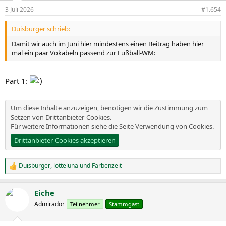
n
3 Juli 2026
#1.654
e
n
Duisburger schrieb:
:
Damit wir auch im Juni hier mindestens einen Beitrag haben hier
mal ein paar Vokabeln passend zur Fußball-WM:
Part 1:
Um diese Inhalte anzuzeigen, benötigen wir die Zustimmung zum
Setzen von Drittanbieter-Cookies.
Für weitere Informationen siehe die Seite
Verwendung von Cookies
.
Drittanbieter-Cookies akzeptieren
Duisburger
,
lotteluna
und
Farbenzeit
R
e
a
Eiche
k
t
Admirador
Teilnehmer
Stammgast
i
o
n