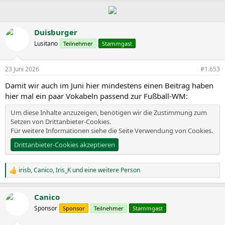
a
k
t
i
Duisburger
o
Lusitano
Teilnehmer
Stammgast
n
e
n
23 Juni 2026
#1.653
:
Damit wir auch im Juni hier mindestens einen Beitrag haben
hier mal ein paar Vokabeln passend zur Fußball-WM:
Um diese Inhalte anzuzeigen, benötigen wir die Zustimmung zum
Setzen von Drittanbieter-Cookies.
Für weitere Informationen siehe die Seite
Verwendung von Cookies
.
Drittanbieter-Cookies akzeptieren
irisb
,
Canico
,
Iris_K
und eine weitere Person
R
e
a
Canico
k
t
Sponsor
Sponsor
Teilnehmer
Stammgast
i
o