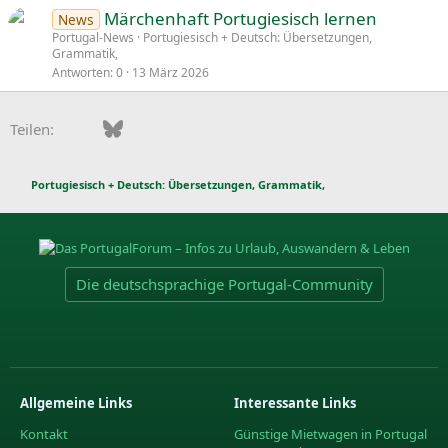
Märchenhaft Portugiesisch lernen
News
Portugal-News
Portugiesisch + Deutsch: Übersetzungen,
Grammatik,
Antworten
0
13 März 2026
Facebook
Bluesky
LinkedIn
Pinterest
WhatsApp
E-Mail
Teilen:
Portugiesisch + Deutsch: Übersetzungen, Grammatik,
Die deutschsprachige Portugal-Community
Allgemeine Links
Interessante Links
Kontakt
Günstige Mietwagen in Portugal