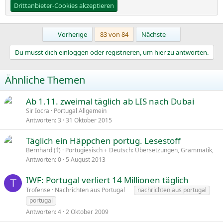
Drittanbieter-Cookies akzeptieren
Erste
Letzte
Vorherige
83 von 84
Nächste
Du musst dich einloggen oder registrieren, um hier zu antworten.
Ähnliche Themen
Ab 1.11. zweimal täglich ab LIS nach Dubai
Sir Iocra
Portugal Allgemein
Antworten
3
31 Oktober 2015
Täglich ein Häppchen portug. Lesestoff
Bernhard (†)
Portugiesisch + Deutsch: Übersetzungen, Grammatik,
Antworten
0
5 August 2013
IWF: Portugal verliert 14 Millionen täglich
T
Trofense
Nachrichten aus Portugal
nachrichten aus portugal
portugal
Antworten
4
2 Oktober 2009