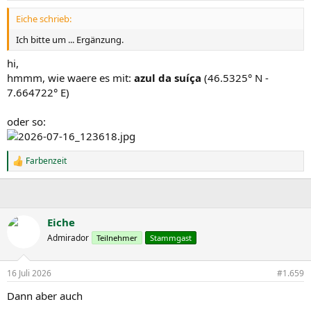
n
Eiche schrieb:
:
Ich bitte um ... Ergänzung.
hi,
hmmm, wie waere es mit:
azul da suíça
(46.5325° N -
7.664722° E)
oder so:
Farbenzeit
R
e
a
k
t
i
Eiche
o
Admirador
Teilnehmer
Stammgast
n
e
n
16 Juli 2026
#1.659
:
Dann aber auch