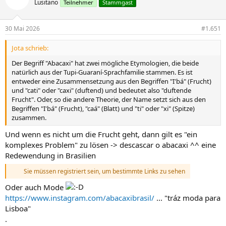
Lusitano
Teilnehmer
Stammgast
i
o
n
30 Mai 2026
#1.651
e
n
Jota schrieb:
:
Der Begriff "Abacaxi" hat zwei mögliche Etymologien, die beide
natürlich aus der Tupi-Guaraní-Sprachfamilie stammen. Es ist
entweder eine Zusammensetzung aus den Begriffen "I'bá" (Frucht)
und "cati" oder "caxi" (duftend) und bedeutet also "duftende
Frucht". Oder, so die andere Theorie, der Name setzt sich aus den
Begriffen "I'bá" (Frucht), "caá" (Blatt) und "ti" oder "xi" (Spitze)
zusammen.
Und wenn es nicht um die Frucht geht, dann gilt es "ein
komplexes Problem" zu lösen -> descascar o abacaxi ^^ eine
Redewendung in Brasilien
Sie müssen registriert sein, um bestimmte Links zu sehen
Oder auch Mode
https://www.instagram.com/abacaxibrasil/
... "tráz moda para
Lisboa"
.