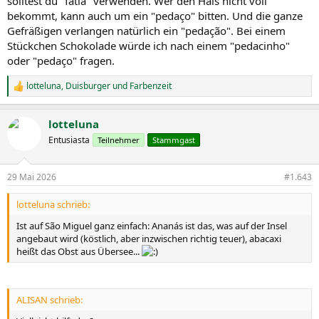
solltest du "fatia" verwenden. Wer den Hals nicht voll
bekommt, kann auch um ein "pedaço" bitten. Und die ganze
Gefräßigen verlangen natürlich ein "pedação". Bei einem
Stückchen Schokolade würde ich nach einem "pedacinho"
oder "pedaço" fragen.
lotteluna
,
Duisburger
und
Farbenzeit
R
e
a
lotteluna
k
t
Entusiasta
Teilnehmer
Stammgast
i
o
n
29 Mai 2026
#1.643
e
n
lotteluna schrieb:
:
Ist auf São Miguel ganz einfach: Ananás ist das, was auf der Insel
angebaut wird (köstlich, aber inzwischen richtig teuer), abacaxi
heißt das Obst aus Übersee...
ALISAN schrieb: