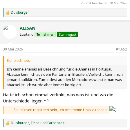
Zuletzt bearbeitet:
30 Mai 2026
Duisburger
R
e
a
ALISAN
k
t
Lusitano
Teilnehmer
Stammgast
i
o
n
30 Mai 2026
#1.652
e
n
Eiche schrieb:
:
Ich kenne ananás als Bezeichnung für die Ananas in Portugal.
Abacaxi kenn ich aus dem Pantanal in Brasilien. Vielleicht kann mich
jemand aufklären. Zumindest auf den Mercadores wusste man was
abacaxi ist, ich wurde aber immer korrigiert.
Hatte ich schon einmal verlinkt, was was ist und wo die
Unterschiede liegen ^^
Sie müssen registriert sein, um bestimmte Links zu sehen
Duisburger
,
Eiche
und
Farbenzeit
R
e