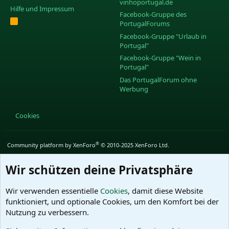
vinhoportugal.de
Hilfe und Impressum
Facebook-Gruppe des
R
PortugalForums
S
S
Facebook-Gruppe "Urlaub in
Portugal"
Facebook-Gruppe "Wein in
Portugal"
Das PortugalForum ohne
Werbung
Cookies
®
Community platform by XenForo
© 2010-2025 XenForo Ltd.
Wir schützen deine Privatsphäre
Wir verwenden essentielle
Cookies
, damit diese Website
funktioniert, und optionale Cookies, um den Komfort bei der
Nutzung zu verbessern.