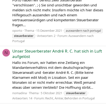
Porto haben wir bereits zwei Steuerberater
"verschlissen". ;-) Sie sind unsichtbar geworden und
melden sich nicht mehr. Insofern möchte ich hier dieses
Hilfegesuch aussenden und nach einem
vertrauenswürdigen und kompetenten Steuerberater
fragen...
oporto
Thema
15 Dezember 2021
auswandern nach portugal
Antworten: 2
Forum:
Auswandern nach
steuerberater
Portugal
Unser Steuerberater André R. C. hat sich in Luft
N
aufgelöst
Hallo ins Forum, wir hatten eine Zeitlang ein
Mandantenverhältnis mit dem deutschsprachigen
Steueranwalt und -berater André R. C. (Bitte keine
Klarnamen edit Mod) in Lissabon. Seit ein paar
Monaten ist er nicht mehr erreichbar. Weiß jemand
etwas über seinen Verbleib? Die Hoffnung stirbt...
nomadina
Thema
5 Oktober 2021
steuerberater
Antworten: 14
Forum:
Recht, Ämter, Behörden in Portugal