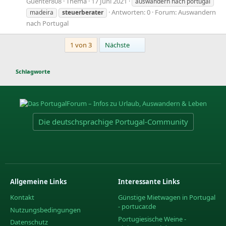
Guenter808
Thema
17 Juni 2021
auswandern nach portugal
Antworten: 0
Forum:
Auswandern
madeira
steuerberater
nach Portugal
Letzte
1 von 3
Nächste
Schlagworte
Die deutschsprachige Portugal-Community
Allgemeine Links
Interessante Links
Kontakt
Günstige Mietwagen in Portugal
- portucar.de
Nutzungsbedingungen
Portugiesische Weine -
Datenschutz