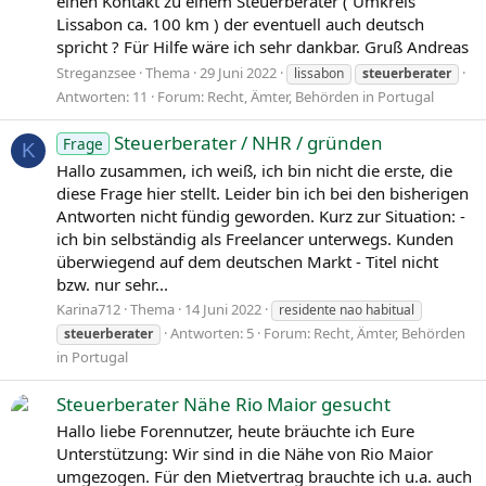
einen Kontakt zu einem Steuerberater ( Umkreis
Lissabon ca. 100 km ) der eventuell auch deutsch
spricht ? Für Hilfe wäre ich sehr dankbar. Gruß Andreas
Streganzsee
Thema
29 Juni 2022
lissabon
steuerberater
Antworten: 11
Forum:
Recht, Ämter, Behörden in Portugal
Steuerberater / NHR / gründen
Frage
K
Hallo zusammen, ich weiß, ich bin nicht die erste, die
diese Frage hier stellt. Leider bin ich bei den bisherigen
Antworten nicht fündig geworden. Kurz zur Situation: -
ich bin selbständig als Freelancer unterwegs. Kunden
überwiegend auf dem deutschen Markt - Titel nicht
bzw. nur sehr...
Karina712
Thema
14 Juni 2022
residente nao habitual
Antworten: 5
Forum:
Recht, Ämter, Behörden
steuerberater
in Portugal
Steuerberater Nähe Rio Maior gesucht
Hallo liebe Forennutzer, heute bräuchte ich Eure
Unterstützung: Wir sind in die Nähe von Rio Maior
umgezogen. Für den Mietvertrag brauchte ich u.a. auch