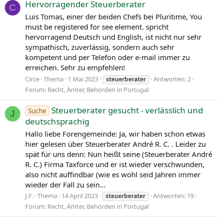
Hervorragender Steuerberater
C
Luis Tomas, einer der beiden Chefs bei Pluritime, You
must be registered for see element. spricht
hervorragend Deutsch und English, ist nicht nur sehr
sympathisch, zuverlässig, sondern auch sehr
kompetent und per Telefon oder e-mail immer zu
erreichen. Sehr zu empfehlen!
Circe
Thema
1 Mai 2023
Antworten: 2
steuerberater
Forum:
Recht, Ämter, Behörden in Portugal
Steuerberater gesucht - verlässlich und
Suche
J
deutschsprachig
Hallo liebe Forengemeinde: Ja, wir haben schon etwas
hier gelesen über Steuerberater André R. C. . Leider zu
spät für uns denn: Nun heißt seine (Steuerberater André
R. C.) Firma Taxforce und er ist wieder verschwunden,
also nicht auffindbar (wie es wohl seid Jahren immer
wieder der Fall zu sein...
J.F.
Thema
14 April 2023
Antworten: 19
steuerberater
Forum:
Recht, Ämter, Behörden in Portugal