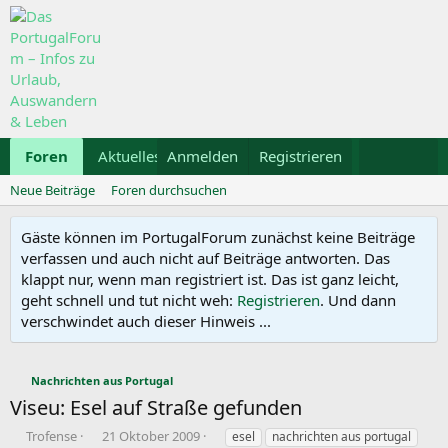
Foren
Aktuelles
Anmelden
Galerie
Registrieren
Kalender
Mietwa
Neue Beiträge
Foren durchsuchen
Gäste können im PortugalForum zunächst keine Beiträge
verfassen und auch nicht auf Beiträge antworten. Das
klappt nur, wenn man registriert ist. Das ist ganz leicht,
geht schnell und tut nicht weh:
Registrieren
. Und dann
verschwindet auch dieser Hinweis ...
Nachrichten aus Portugal
Viseu: Esel auf Straße gefunden
E
E
S
Trofense
21 Oktober 2009
esel
nachrichten aus portugal