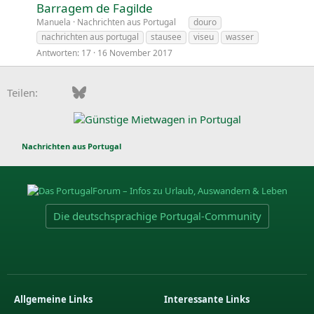
Barragem de Fagilde
Manuela
Nachrichten aus Portugal
douro
nachrichten aus portugal
stausee
viseu
wasser
Antworten
17
16 November 2017
Facebook
Bluesky
LinkedIn
Pinterest
WhatsApp
E-Mail
Teilen:
Nachrichten aus Portugal
Die deutschsprachige Portugal-Community
Allgemeine Links
Interessante Links