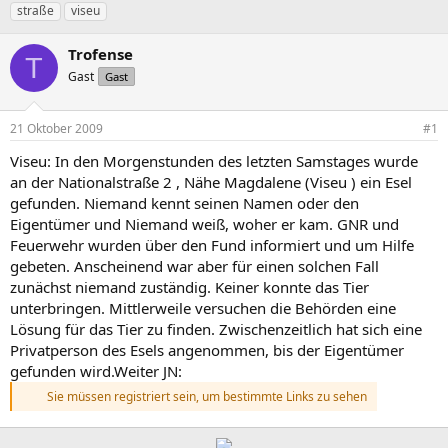
r
r
c
straße
viseu
s
s
h
t
t
l
Trofense
e
e
a
T
l
Gast
l
g
Gast
l
l
w
e
t
o
21 Oktober 2009
#1
r
a
r
m
t
Viseu: In den Morgenstunden des letzten Samstages wurde
e
an der Nationalstraße 2 , Nähe Magdalene (Viseu ) ein Esel
gefunden. Niemand kennt seinen Namen oder den
Eigentümer und Niemand weiß, woher er kam. GNR und
Feuerwehr wurden über den Fund informiert und um Hilfe
gebeten. Anscheinend war aber für einen solchen Fall
zunächst niemand zuständig. Keiner konnte das Tier
unterbringen. Mittlerweile versuchen die Behörden eine
Lösung für das Tier zu finden. Zwischenzeitlich hat sich eine
Privatperson des Esels angenommen, bis der Eigentümer
gefunden wird.Weiter JN:
Sie müssen registriert sein, um bestimmte Links zu sehen