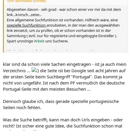
Tom Bombadil schrieb:
Abgesehen davon - seh grad - war schon einer vor mir da mit dem
link...knirsch...zeter...
Eine allgemeine Suchfunktion ist vorhanden. Hilfreich wäre, eine
spezielle Suchfunktion
anzubieten, in der man den ausgewählten
link einsetzt, um zu prüfen, ob er schon vorhanden ist in der
Sammlung ( evtl. nur für registierte und eingeloggte Einsteller ).
Spart unnötige
Arbeit
uns Sucherei.
Wird nicht so einfach sein, dort mal einen neuen hit zu setzen...
klar sind da schon viele Sachen eingetragen - ist ja auch mein
Verzeichnis ...
die Seite ist bei Google seit acht Jahren auf
der ersten Seite beim Suchbegriff "Portugal". Das kommt ja
nicht von ungefähr. Ist nach dem PF vermutlich die deutsche
Portugal-Seite mit den meisten Besuchen ...
Dennoch glaube ich, dass gerade spezielle portugiesische
Seiten noch fehlen.
Was die Suche betrifft, kann man doch Urls eingeben - oder
nicht? Ist sicher eine gute Idee, die Suchfunktion schon mal