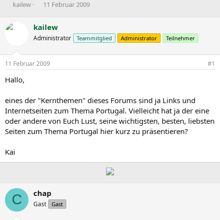
E
E
kailew
11 Februar 2009
r
r
s
s
kailew
t
t
Administrator
Teammitglied
Administrator
Teilnehmer
e
e
l
l
l
l
11 Februar 2009
#1
e
t
r
a
Hallo,
m
eines der "Kernthemen" dieses Forums sind ja Links und
Internetseiten zum Thema Portugal. Vielleicht hat ja der eine
oder andere von Euch Lust, seine wichtigsten, besten, liebsten
Seiten zum Thema Portugal hier kurz zu präsentieren?
Kai
chap
C
Gast
Gast