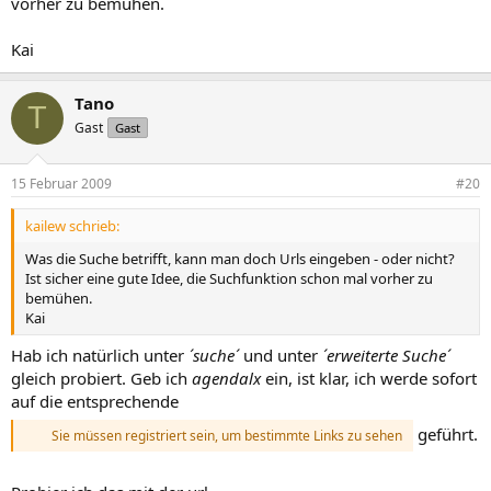
vorher zu bemühen.
Kai
Tano
T
Gast
Gast
15 Februar 2009
#20
kailew schrieb:
Was die Suche betrifft, kann man doch Urls eingeben - oder nicht?
Ist sicher eine gute Idee, die Suchfunktion schon mal vorher zu
bemühen.
Kai
Hab ich natürlich unter
´suche´
und unter
´erweiterte Suche´
gleich probiert. Geb ich
agendalx
ein, ist klar, ich werde sofort
auf die entsprechende
geführt.
Sie müssen registriert sein, um bestimmte Links zu sehen