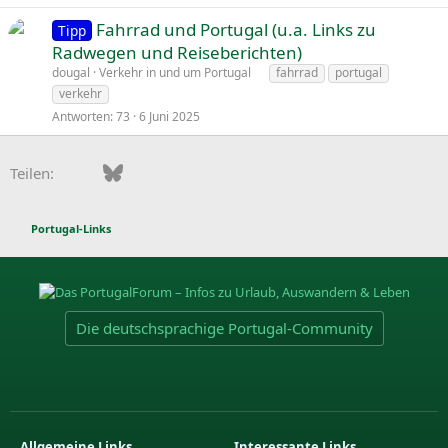
A
Fahrrad und Portugal (u.a. Links zu
Tipp
n
Radwegen und Reiseberichten)
g
f
dougal
Verkehr in und um Portugal
fahrrad
portugal
e
r
verkehr
p
a
Antworten
73
6 Juni 2025
i
g
n
e
Facebook
Bluesky
LinkedIn
Pinterest
WhatsApp
E-Mail
Teilen:
n
t
Portugal-Links
Die deutschsprachige Portugal-Community
Allgemeine Links
Interessante Links