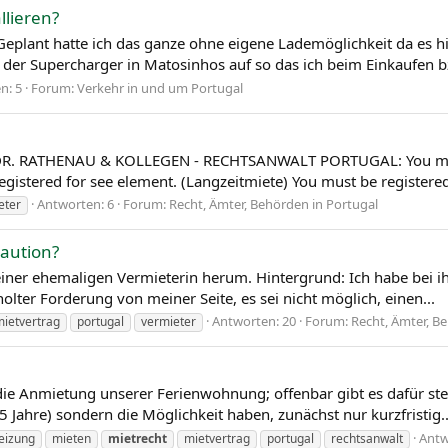
llieren?
 Geplant hatte ich das ganze ohne eigene Lademöglichkeit da es 
er Supercharger in Matosinhos auf so das ich beim Einkaufen bz
n: 5
Forum:
Verkehr in und um Portugal
EI DR. RATHENAU & KOLLEGEN - RECHTSANWALT PORTUGAL: You must 
istered for see element. (Langzeitmiete) You must be registered 
Antworten: 6
Forum:
Recht, Ämter, Behörden in Portugal
eter
Kaution?
einer ehemaligen Vermieterin herum. Hintergrund: Ich habe bei 
holter Forderung von meiner Seite, es sei nicht möglich, einen...
Antworten: 20
Forum:
Recht, Ämter, B
ietvertrag
portugal
vermieter
r die Anmietung unserer Ferienwohnung; offenbar gibt es dafür s
5 Jahre) sondern die Möglichkeit haben, zunächst nur kurzfristig..
Antw
eizung
mieten
mietrecht
mietvertrag
portugal
rechtsanwalt