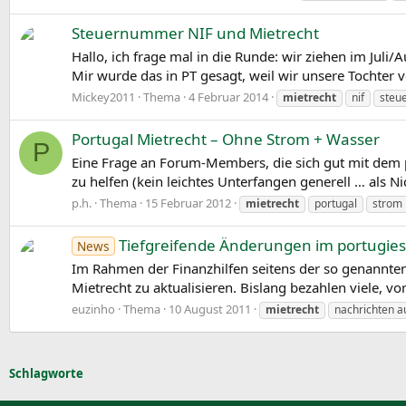
Steuernummer NIF und Mietrecht
Hallo, ich frage mal in die Runde: wir ziehen im Ju
Mir wurde das in PT gesagt, weil wir unsere Tochter v
Mickey2011
Thema
4 Februar 2014
mietrecht
nif
steu
Portugal Mietrecht – Ohne Strom + Wasser
P
Eine Frage an Forum-Members, die sich gut mit dem p
zu helfen (kein leichtes Unterfangen generell … als Ni
p.h.
Thema
15 Februar 2012
mietrecht
portugal
strom
Tiefgreifende Änderungen im portugies
News
Im Rahmen der Finanzhilfen seitens der so genannten 
Mietrecht zu aktualisieren. Bislang bezahlen viele, vo
euzinho
Thema
10 August 2011
mietrecht
nachrichten a
Schlagworte