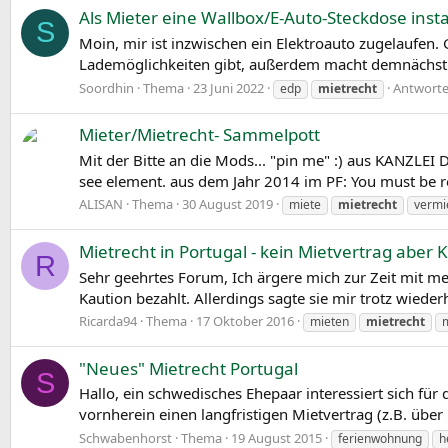
Als Mieter eine Wallbox/E-Auto-Steckdose insta
S
Moin, mir ist inzwischen ein Elektroauto zugelaufen.
Lademöglichkeiten gibt, außerdem macht demnächst d
Soordhin
Thema
23 Juni 2022
Antworte
edp
mietrecht
Mieter/Mietrecht- Sammelpott
Mit der Bitte an die Mods... "pin me" :) aus KANZL
see element. aus dem Jahr 2014 im PF: You must be reg
ALISAN
Thema
30 August 2019
miete
mietrecht
vermi
Mietrecht in Portugal - kein Mietvertrag aber 
R
Sehr geehrtes Forum, Ich ärgere mich zur Zeit mit m
Kaution bezahlt. Allerdings sagte sie mir trotz wieder
Ricarda94
Thema
17 Oktober 2016
mieten
mietrecht
m
"Neues" Mietrecht Portugal
S
Hallo, ein schwedisches Ehepaar interessiert sich fü
vornherein einen langfristigen Mietvertrag (z.B. über 
Schwabenhorst
Thema
19 August 2015
ferienwohnung
h