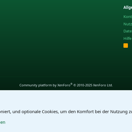
Allg
Kont
Nut
Date
Hilf
R
S
S
®
Community platform by XenForo
© 2010-2025 XenForo Ltd.
oniert, und optionale Cookies, um den Komfort bei der Nutzung z
gen