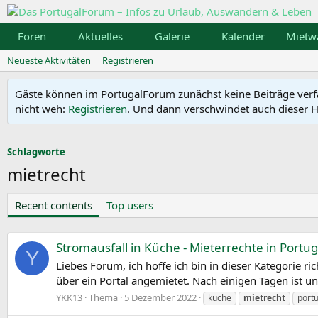
Foren
Aktuelles
Galerie
Kalender
Mietw
Neueste Aktivitäten
Registrieren
Gäste können im PortugalForum zunächst keine Beiträge verfass
nicht weh:
Registrieren
. Und dann verschwindet auch dieser Hi
Schlagworte
mietrecht
Recent contents
Top users
Stromausfall in Küche - Mieterrechte in Portu
Y
Liebes Forum, ich hoffe ich bin in dieser Kategorie 
über ein Portal angemietet. Nach einigen Tagen ist un
YKK13
Thema
5 Dezember 2022
küche
mietrecht
port