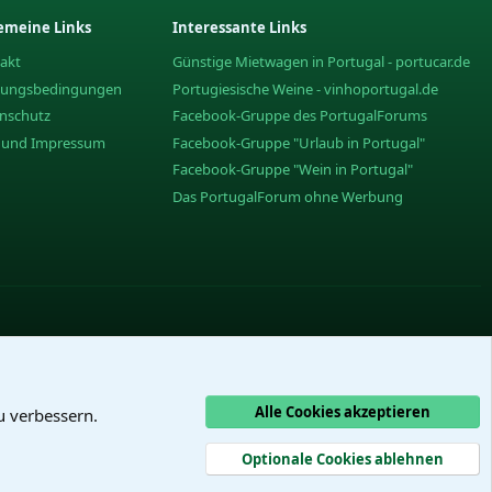
emeine Links
Interessante Links
akt
Günstige Mietwagen in Portugal - portucar.de
zungsbedingungen
Portugiesische Weine - vinhoportugal.de
nschutz
Facebook-Gruppe des PortugalForums
e und Impressum
Facebook-Gruppe "Urlaub in Portugal"
Facebook-Gruppe "Wein in Portugal"
Das PortugalForum ohne Werbung
Alle Cookies akzeptieren
u verbessern.
Optionale Cookies ablehnen