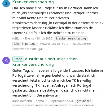
y
Krankenversicherung
J
m
Ola. Ich habe eine Frage zur KV in Portugal. Kann ich
s
mich ,als ehemaliger Freelancer und jetziger Rentner
mit Mini Rente und teurer privaten
Krankenversicherung ,in Portugal in der gesetzlichen KV
registrieren lassen? Bekäme ich diese Numero de
Utente? Und falls ich die Beiträge zu meiner...
JoBlum
Thema
18 Juli 2025
krankenversicherung
Antworten: 12
Forum:
Recht, Ämter,
leben in portugal
Behörden in Portugal
Austritt aus portugiesischen
Frage
A
Krankenversicherung
Guten Tag, ich habe eine folgende Situation. Ich habe in
Portugal zwei Jahre gearbeitet und war da staatlich
versichert. Jetzt möchte ich mich bei TK freiwillig
versicherung, TK hat eine Anfrage nach Portugal
gestartet, dass sie bestätigen, dass ich da nicht mehr
versichert bin. Die antworten...
annakolmann
Thema
12 September 2024
gesundheit