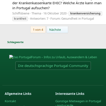
der Krankenkassenkarte EHIC? Welche Ärzte kann man
in Portugal aufsuchen?
Schiffsbiene
Thema
16 Oktober 2020
krankenversicherung
Antworten: 7
Forum:
Gesundheit in Portugal
krankheit
Letzte
1 von 4
Nächste
Schlagworte
Die deutschsprachige Portugal-Community
Allgemeine Links
Interessante Links
Kontakt
Günstige Mietwagen in Portugal
- portucar.de