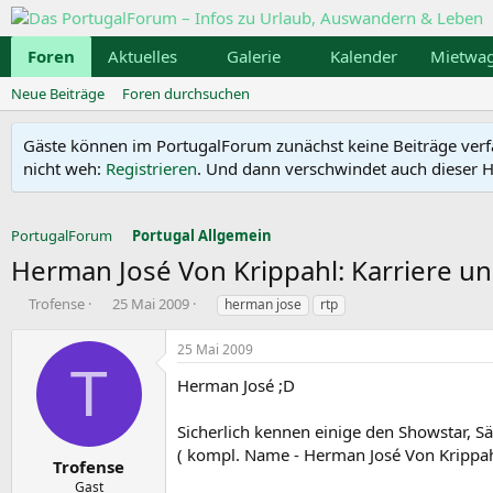
Foren
Aktuelles
Galerie
Kalender
Mietwa
Neue Beiträge
Foren durchsuchen
Gäste können im PortugalForum zunächst keine Beiträge verfass
nicht weh:
Registrieren
. Und dann verschwindet auch dieser Hi
PortugalForum
Portugal Allgemein
Herman José Von Krippahl: Karriere un
E
E
S
Trofense
25 Mai 2009
herman jose
rtp
r
r
c
s
s
h
25 Mai 2009
t
t
l
T
e
e
a
Herman José ;D
l
l
g
l
l
w
Sicherlich kennen einige den Showstar, S
e
t
o
( kompl. Name - Herman José Von Krippah
r
a
r
Trofense
m
t
Gast