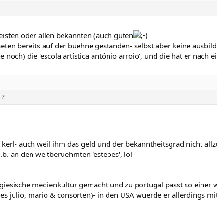
meisten oder allen bekannten (auch guten
aeten bereits auf der buehne gestanden- selbst aber keine ausbi
e noch) die 'escola artística antónio arroio', und die hat er nach
 ?
a kerl- auch weil ihm das geld und der bekanntheitsgrad nicht allzu
.b. an den weltberuehmten 'estebes', lol
giesische medienkultur gemacht und zu portugal passt so einer wi
es julio, mario & consorten)- in den USA wuerde er allerdings m