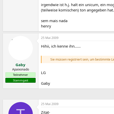
irgendwie ist h.j. halt ein unicum, ein mo
(teilweise komischen) ton angegeben hat.
sem mais nada
henry
25 Mai 2009
Hihii, ich kenne ihn......
Sie müssen registriert sein, um bestimmte L
Gaby
Apaixonado
LG
Teilnehmer
Stammgast
Gaby
25 Mai 2009
Zitat-