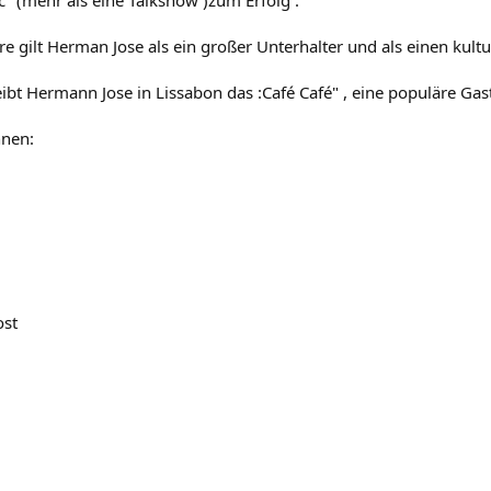
" (mehr als eine Talkshow )zum Erfolg .
e gilt Herman Jose als ein großer Unterhalter und als einen kultur
bt Hermann Jose in Lissabon das :Café Café" , eine populäre Gastst
nnen:
ost