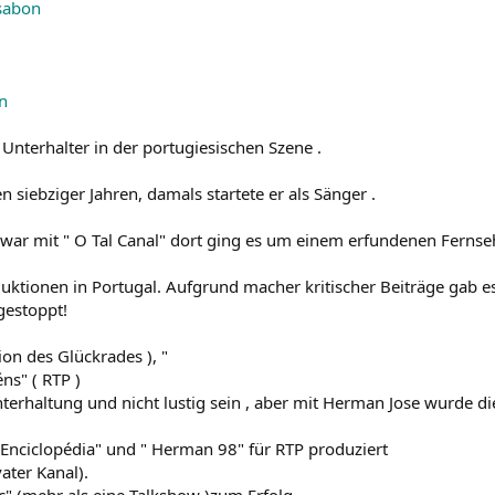
ssabon
n
/ Unterhalter in der portugiesischen Szene .
 siebziger Jahren, damals startete er als Sänger .
r war mit " O Tal Canal" dort ging es um einem erfundenen Fernse
uktionen in Portugal. Aufgrund macher kritischer Beiträge gab 
gestoppt!
ion des Glückrades ), "
s" ( RTP )
Unterhaltung und nicht lustig sein , aber mit Herman Jose wurde 
Enciclopédia" und " Herman 98" für RTP produziert
ater Kanal).