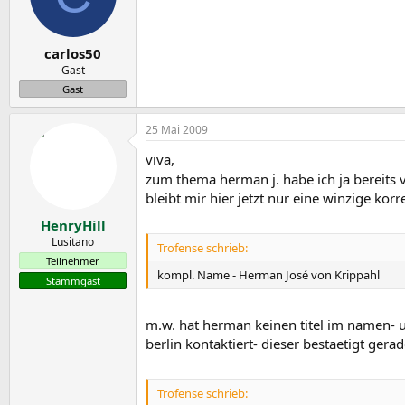
carlos50
Gast
Gast
25 Mai 2009
viva,
zum thema herman j. habe ich ja bereits 
bleibt mir hier jetzt nur eine winzige kor
HenryHill
Lusitano
Trofense schrieb:
Teilnehmer
kompl. Name - Herman José von Krippahl
Stammgast
m.w. hat herman keinen titel im namen- un
berlin kontaktiert- dieser bestaetigt gera
Trofense schrieb: