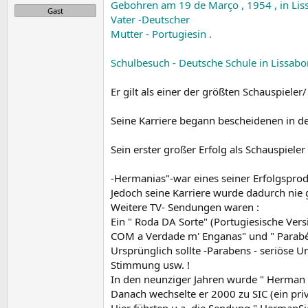
Gebohren am 19 de Março , 1954 , in Li
e
Gast
Vater -Deutscher
Mutter - Portugiesin .
Schulbesuch - Deutsche Schule in Lissabo
Er gilt als einer der größten Schauspieler
Seine Karriere begann bescheidenen in den
Sein erster großer Erfolg als Schauspiele
-Hermanias"-war eines seiner Erfolgsprod
Jedoch seine Karriere wurde dadurch nie 
Weitere TV- Sendungen waren :
Ein " Roda DA Sorte" (Portugiesische Vers
COM a Verdade m' Enganas" und " Parabén
Ursprünglich sollte -Parabens - seriöse 
Stimmung usw. !
In den neunziger Jahren wurde " Herman 
Danach wechselte er 2000 zu SIC (ein priv