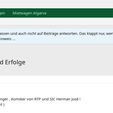
gen
Mietwagen Algarve
en und auch nicht auf Beiträge antworten. Das klappt nur, wenn ma
nweis ...
d Erfolge
änger , Komiker von RTP und SIC Herman José !
l )