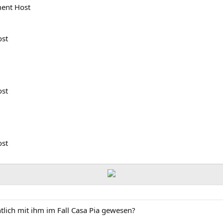
ment Host
ost
ost
ost
ntlich mit ihm im Fall Casa Pia gewesen?