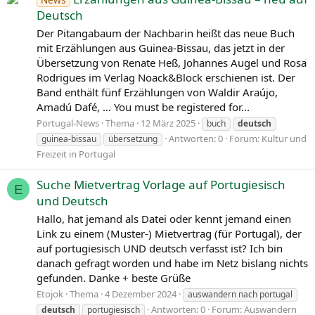
Deutsch
Der Pitangabaum der Nachbarin heißt das neue Buch
mit Erzählungen aus Guinea-Bissau, das jetzt in der
Übersetzung von Renate Heß, Johannes Augel und Rosa
Rodrigues im Verlag Noack&Block erschienen ist. Der
Band enthält fünf Erzählungen von Waldir Araújo,
Amadú Dafé, … You must be registered for...
Portugal-News
Thema
12 März 2025
buch
deutsch
Antworten: 0
Forum:
Kultur und
guinea-bissau
übersetzung
Freizeit in Portugal
Suche Mietvertrag Vorlage auf Portugiesisch
E
und Deutsch
Hallo, hat jemand als Datei oder kennt jemand einen
Link zu einem (Muster-) Mietvertrag (für Portugal), der
auf portugiesisch UND deutsch verfasst ist? Ich bin
danach gefragt worden und habe im Netz bislang nichts
gefunden. Danke + beste Grüße
Etojok
Thema
4 Dezember 2024
auswandern nach portugal
Antworten: 0
Forum:
Auswandern
deutsch
portugiesisch