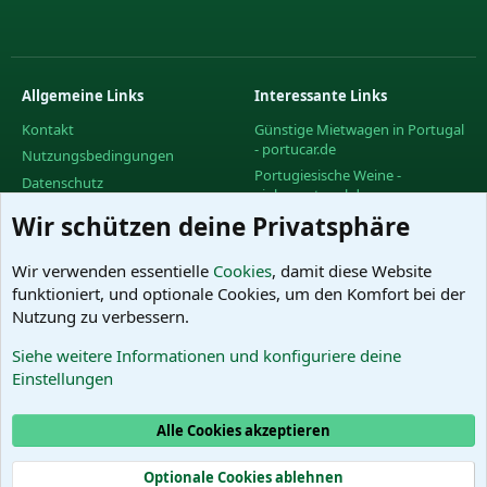
Allgemeine Links
Interessante Links
Kontakt
Günstige Mietwagen in Portugal
- portucar.de
Nutzungsbedingungen
Portugiesische Weine -
Datenschutz
vinhoportugal.de
Hilfe und Impressum
Wir schützen deine Privatsphäre
Facebook-Gruppe des
R
PortugalForums
S
S
Facebook-Gruppe "Urlaub in
Wir verwenden essentielle
Cookies
, damit diese Website
Portugal"
funktioniert, und optionale Cookies, um den Komfort bei der
Facebook-Gruppe "Wein in
Nutzung zu verbessern.
Portugal"
Siehe weitere Informationen und konfiguriere deine
Das PortugalForum ohne
Einstellungen
Werbung
Alle Cookies akzeptieren
Cookies
Optionale Cookies ablehnen