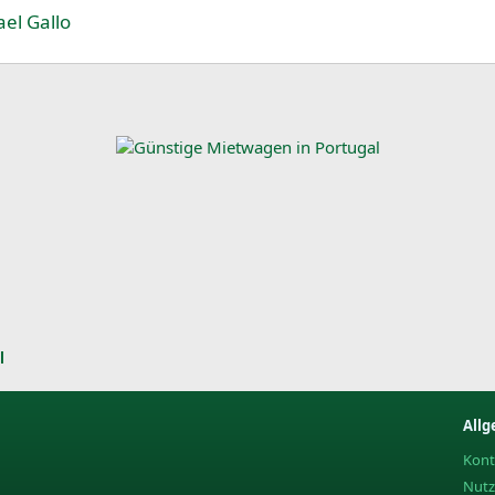
el Gallo
l
Allg
Kont
Nut