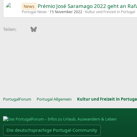
Prémio José Saramago 2022 geht an Rafa
News
Portugal-News
15 November 2022
Kultur und Freizeit in Portugal
Facebook
Bluesky
LinkedIn
Pinterest
WhatsApp
E-Mail
Teilen:
PortugalForum
Portugal Allgemein
Kultur und Freizeit in Portuga
Die deutschsprachige Portugal-Community