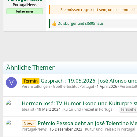
m
t
PortugalNews
e
Sie müssen registriert sein, um bestimmte L
Teilnehmer
Duisburger
und
sl600maus
R
e
a
k
t
i
o
n
e
Ähnliche Themen
n
:
Gespräch : 19.05.2026, José Afonso un
Termin
V
Veranstaltungen - Goethe-Institut Portugal
1 April 2026
Veranstal
Herman José: TV-Humor-Ikone und Kulturpreist
Idealist
19 März 2024
Kultur und Freizeit in Portugal
fernsehe
Prémio Pessoa geht an José Tolentino 
News
Portugal-News
15 Dezember 2023
Kultur und Freizeit in Portugal