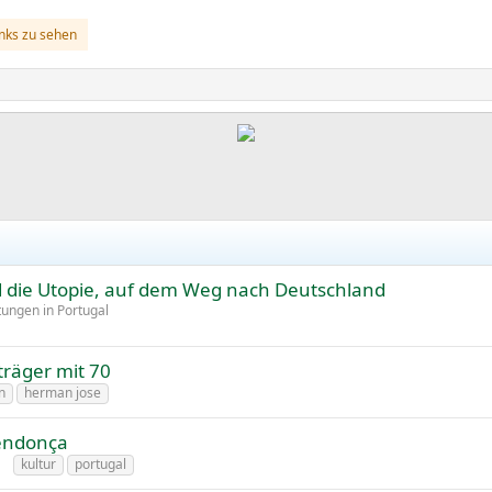
inks zu sehen
d die Utopie, auf dem Weg nach Deutschland
tungen in Portugal
räger mit 70
n
herman jose
Mendonça
kultur
portugal