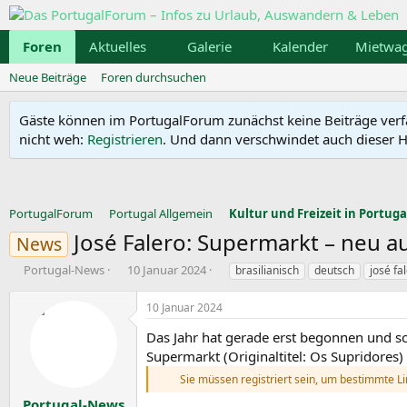
Foren
Aktuelles
Galerie
Kalender
Mietwa
Neue Beiträge
Foren durchsuchen
Gäste können im PortugalForum zunächst keine Beiträge verfass
nicht weh:
Registrieren
. Und dann verschwindet auch dieser Hi
PortugalForum
Portugal Allgemein
Kultur und Freizeit in Portuga
José Falero: Supermarkt – neu a
News
E
E
S
Portugal-News
10 Januar 2024
brasilianisch
deutsch
josé fa
r
r
c
s
s
h
10 Januar 2024
t
t
l
e
e
a
Das Jahr hat gerade erst begonnen und 
l
l
g
Supermarkt (Originaltitel: Os Supridores)
l
l
w
Sie müssen registriert sein, um bestimmte L
e
t
o
r
a
r
Portugal-News