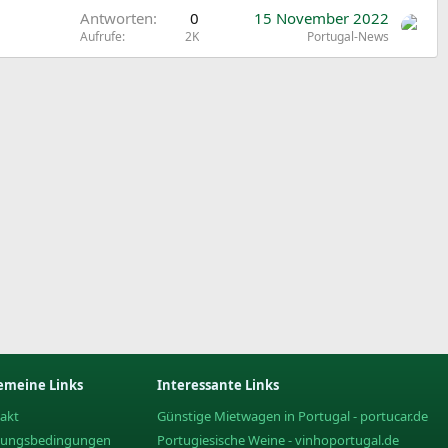
Antworten
0
15 November 2022
Aufrufe
2K
Portugal-News
emeine Links
Interessante Links
akt
Günstige Mietwagen in Portugal - portucar.de
zungsbedingungen
Portugiesische Weine - vinhoportugal.de