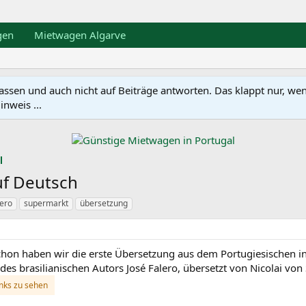
gen
Mietwagen Algarve
en und auch nicht auf Beiträge antworten. Das klappt nur, wenn ma
nweis ...
l
uf Deutsch
lero
supermarkt
übersetzung
schon haben wir die erste Übersetzung aus dem Portugiesischen
 des brasilianischen Autors José Falero, übersetzt von Nicolai vo
inks zu sehen