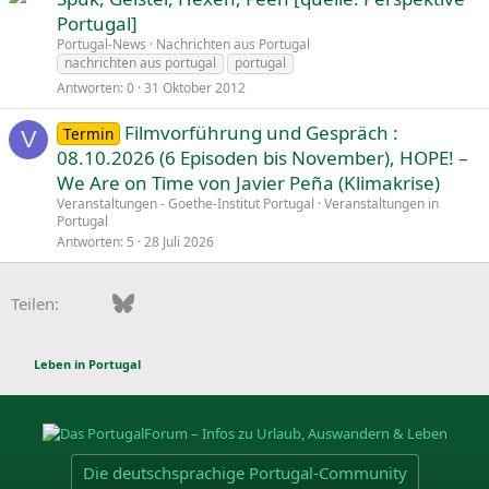
Portugal]
Portugal-News
Nachrichten aus Portugal
nachrichten aus portugal
portugal
Antworten
0
31 Oktober 2012
Filmvorführung und Gespräch :
Termin
V
n
08.10.2026 (6 Episoden bis November), HOPE! –
g
We Are on Time von Javier Peña (Klimakrise)
e
Veranstaltungen - Goethe-Institut Portugal
Veranstaltungen in
p
Portugal
Antworten
5
28 Juli 2026
i
n
n
Facebook
Bluesky
LinkedIn
Pinterest
WhatsApp
E-Mail
Teilen:
t
Leben in Portugal
Die deutschsprachige Portugal-Community