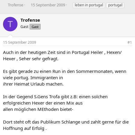
E
E
S
Trofense
15 September 2009
leben in portugal
portugal
r
r
c
s
s
h
Trofense
t
t
l
T
e
e
a
Gast
Gast
l
l
g
l
l
w
15 September 2009
#1
e
t
o
r
a
r
Auch in der heutigen Zeit sind in Portugal Heiler , Hexen/
m
t
Hexer , Seher sehr gefragt.
e
Es gibt gerade zu einen Run in den Sommermonaten, wenn
viele portug. Immigranten in
ihrer Heimat Urlaub machen.
In der Gegend S.Gens Trofa gibt z.B: einen solchen
erfolgreichen Hexer der einen Mix aus
allen möglichen MEthoden bietet-
Dort steht oft das Publikum Schlange und zahlt gerne für die
Hoffnung auf Erfolg .