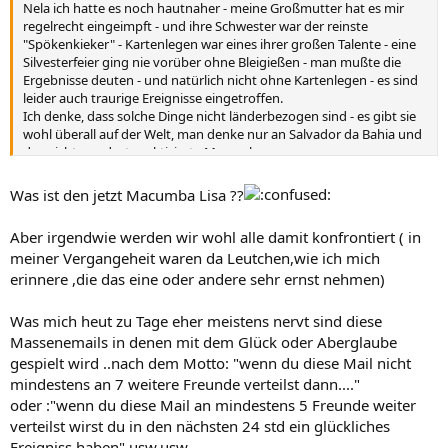
Nela ich hatte es noch hautnaher - meine Großmutter hat es mir
regelrecht eingeimpft - und ihre Schwester war der reinste
"Spökenkieker" - Kartenlegen war eines ihrer großen Talente - eine
Silvesterfeier ging nie vorüber ohne Bleigießen - man mußte die
Ergebnisse deuten - und natürlich nicht ohne Kartenlegen - es sind
leider auch traurige Ereignisse eingetroffen.
Ich denke, dass solche Dinge nicht länderbezogen sind - es gibt sie
wohl überall auf der Welt, man denke nur an Salvador da Bahia und
das nicht nur dort praktizierte Macumba.
Was ist den jetzt Macumba Lisa ??
Aber irgendwie werden wir wohl alle damit konfrontiert ( in
meiner Vergangeheit waren da Leutchen,wie ich mich
erinnere ,die das eine oder andere sehr ernst nehmen)
Was mich heut zu Tage eher meistens nervt sind diese
Massenemails in denen mit dem Glück oder Aberglaube
gespielt wird ..nach dem Motto: "wenn du diese Mail nicht
mindestens an 7 weitere Freunde verteilst dann...."
oder :"wenn du diese Mail an mindestens 5 Freunde weiter
verteilst wirst du in den nächsten 24 std ein glückliches
Ereigniss haben" usw.usw.....