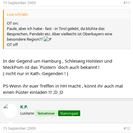
15 September 2009
#11
Lisa schrieb:
OT on:
Paule, aber ich habe - fast - in Tirol gelebt, da blühte das
Besprechen, Pendeln etc. Aber vielleicht ist Oberbayern eine
besondere Region??
OT off
In der Gegend um Hamburg , Schleswig Holstein und
MeckPom ist das `Püstern `doch auch bekannt !
( nicht nur in Kath.-Gegenden ! )
PS-Wenn ihr euer Treffen in HH macht , könnt ihr auch mal
einen Püster einladen !!! ;D ;D
K.P.
Lusitano
Teilnehmer
Stammgast
15 September 2009
#12