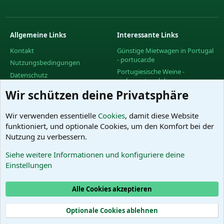
Allgemeine Links
Interessante Links
Kontakt
Günstige Mietwagen in Portugal
- portucar.de
Nutzungsbedingungen
Portugiesische Weine -
Datenschutz
vinhoportugal.de
Hilfe und Impressum
Wir schützen deine Privatsphäre
Facebook-Gruppe des
R
PortugalForums
S
S
Facebook-Gruppe "Urlaub in
Wir verwenden essentielle
Cookies
, damit diese Website
Portugal"
funktioniert, und optionale Cookies, um den Komfort bei der
Facebook-Gruppe "Wein in
Nutzung zu verbessern.
Portugal"
Siehe weitere Informationen und konfiguriere deine
Das PortugalForum ohne
Einstellungen
Werbung
Alle Cookies akzeptieren
Cookies
Optionale Cookies ablehnen
®
Community platform by XenForo
© 2010-2025 XenForo Ltd.