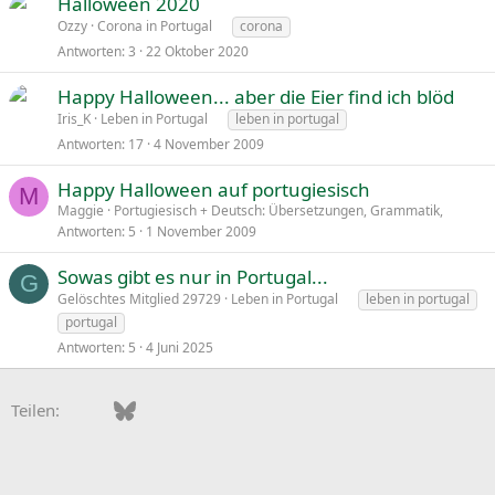
Halloween 2020
Ozzy
Corona in Portugal
corona
Antworten
3
22 Oktober 2020
Happy Halloween... aber die Eier find ich blöd
Iris_K
Leben in Portugal
leben in portugal
Antworten
17
4 November 2009
Happy Halloween auf portugiesisch
M
Maggie
Portugiesisch + Deutsch: Übersetzungen, Grammatik,
Antworten
5
1 November 2009
Sowas gibt es nur in Portugal...
G
Gelöschtes Mitglied 29729
Leben in Portugal
leben in portugal
portugal
Antworten
5
4 Juni 2025
Facebook
Bluesky
LinkedIn
Pinterest
WhatsApp
E-Mail
Teilen: