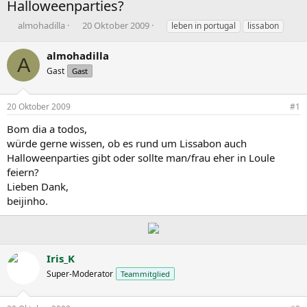
Halloweenparties?
E
E
S
almohadilla
20 Oktober 2009
leben in portugal
lissabon
r
r
c
s
s
h
almohadilla
A
t
t
l
Gast
Gast
e
e
a
l
l
g
l
l
w
20 Oktober 2009
#1
e
t
o
r
a
r
Bom dia a todos,
m
t
würde gerne wissen, ob es rund um Lissabon auch
e
Halloweenparties gibt oder sollte man/frau eher in Loule
feiern?
Lieben Dank,
beijinho.
Iris_K
Super-Moderator
Teammitglied