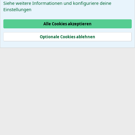
Siehe weitere Informationen und konfiguriere deine
Das PortugalForum ohne
Einstellungen
Werbung
Alle Cookies akzeptieren
Cookies
Optionale Cookies ablehnen
®
Community platform by XenForo
© 2010-2025 XenForo Ltd.