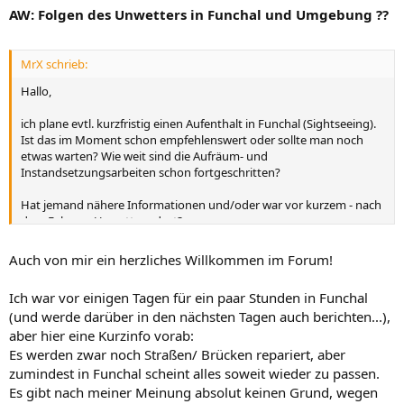
AW: Folgen des Unwetters in Funchal und Umgebung ??
MrX schrieb:
Hallo,
ich plane evtl. kurzfristig einen Aufenthalt in Funchal (Sightseeing).
Ist das im Moment schon empfehlenswert oder sollte man noch
etwas warten? Wie weit sind die Aufräum- und
Instandsetzungsarbeiten schon fortgeschritten?
Hat jemand nähere Informationen und/oder war vor kurzem - nach
dem Februar-Unwetter - dort?
Ich bin für jeden Tipp dankbar!
Auch von mir ein herzliches Willkommen im Forum!
Gruß
Ich war vor einigen Tagen für ein paar Stunden in Funchal
(und werde darüber in den nächsten Tagen auch berichten...),
MrX
aber hier eine Kurzinfo vorab:
Es werden zwar noch Straßen/ Brücken repariert, aber
zumindest in Funchal scheint alles soweit wieder zu passen.
Es gibt nach meiner Meinung absolut keinen Grund, wegen