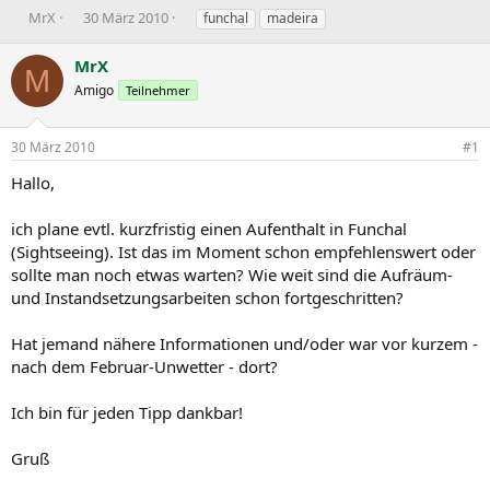
E
E
S
MrX
30 März 2010
funchal
madeira
r
r
c
s
s
h
MrX
M
t
t
l
Amigo
Teilnehmer
e
e
a
l
l
g
l
l
w
30 März 2010
#1
e
t
o
r
a
r
Hallo,
m
t
e
ich plane evtl. kurzfristig einen Aufenthalt in Funchal
(Sightseeing). Ist das im Moment schon empfehlenswert oder
sollte man noch etwas warten? Wie weit sind die Aufräum-
und Instandsetzungsarbeiten schon fortgeschritten?
Hat jemand nähere Informationen und/oder war vor kurzem -
nach dem Februar-Unwetter - dort?
Ich bin für jeden Tipp dankbar!
Gruß