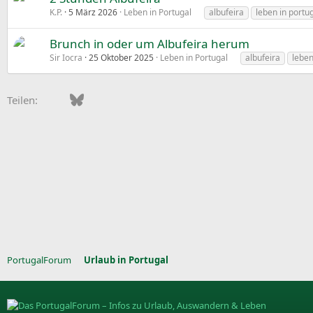
K.P.
5 März 2026
Leben in Portugal
albufeira
leben in portu
Brunch in oder um Albufeira herum
Sir Iocra
25 Oktober 2025
Leben in Portugal
albufeira
leben
Facebook
Bluesky
LinkedIn
Pinterest
WhatsApp
E-Mail
Teilen:
PortugalForum
Urlaub in Portugal