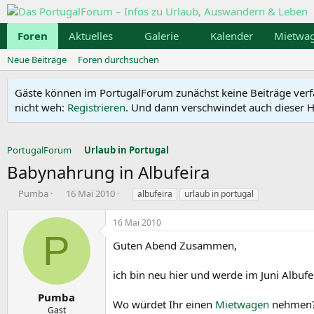
Foren
Aktuelles
Galerie
Kalender
Mietwa
Neue Beiträge
Foren durchsuchen
Gäste können im PortugalForum zunächst keine Beiträge verfass
nicht weh:
Registrieren
. Und dann verschwindet auch dieser Hi
PortugalForum
Urlaub in Portugal
Babynahrung in Albufeira
E
E
S
Pumba
16 Mai 2010
albufeira
urlaub in portugal
r
r
c
s
s
h
16 Mai 2010
t
t
l
P
e
e
a
Guten Abend Zusammen,
l
l
g
l
l
w
ich bin neu hier und werde im Juni Albu
e
t
o
r
a
r
Pumba
Wo würdet Ihr einen
Mietwagen
nehmen? 
m
t
Gast