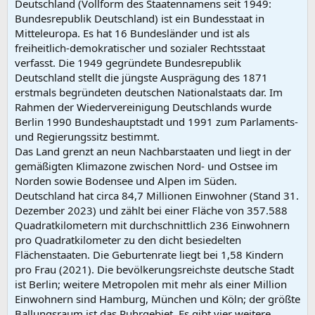
Deutschland (Vollform des Staatennamens seit 1949:
Bundesrepublik Deutschland) ist ein Bundesstaat in
Mitteleuropa. Es hat 16 Bundesländer und ist als
freiheitlich-demokratischer und sozialer Rechtsstaat
verfasst. Die 1949 gegründete Bundesrepublik
Deutschland stellt die jüngste Ausprägung des 1871
erstmals begründeten deutschen Nationalstaats dar. Im
Rahmen der Wiedervereinigung Deutschlands wurde
Berlin 1990 Bundeshauptstadt und 1991 zum Parlaments-
und Regierungssitz bestimmt.
Das Land grenzt an neun Nachbarstaaten und liegt in der
gemäßigten Klimazone zwischen Nord- und Ostsee im
Norden sowie Bodensee und Alpen im Süden.
Deutschland hat circa 84,7 Millionen Einwohner (Stand 31.
Dezember 2023) und zählt bei einer Fläche von 357.588
Quadratkilometern mit durchschnittlich 236 Einwohnern
pro Quadratkilometer zu den dicht besiedelten
Flächenstaaten. Die Geburtenrate liegt bei 1,58 Kindern
pro Frau (2021). Die bevölkerungsreichste deutsche Stadt
ist Berlin; weitere Metropolen mit mehr als einer Million
Einwohnern sind Hamburg, München und Köln; der größte
Ballungsraum ist das Ruhrgebiet. Es gibt vier weitere