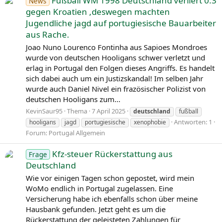
Fußball WM 1998 Deutschland verliert 0:3
News
Gemäß dem Index der menschlichen Entwicklung zählt
gegen Kroatien ,deswegen machten
Deutschland zu den sehr hoch entwickelten
Jugendliche jagd auf portugiesische Bauarbeiter
Ländern.Muttersprache der Bevölkerungsmehrheit ist
aus Rache.
Deutsch. Daneben gibt es Regional- und
Joao Nuno Lourenco Fontinha aus Sapioes Mondroes
Minderheitensprachen und sowohl Deutsche als auch
wurde von deutschen Hooligans schwer verletzt und
Migranten mit anderen Muttersprachen, von denen die
erlag in Portugal den Folgen dieses Angriffs. Es handelt
bedeutendsten Türkisch und Russisch sind. Die
sich dabei auch um ein Justizskandal! Im selben Jahr
bedeutendste Fremdsprache ist Englisch, das in allen
wurde auch Daniel Nivel ein frazösischer Polizist von
Bundesländern ein Schulfach ist. Die Kultur Deutschlands
deutschen Hooligans zum...
ist vielfältig und wird neben zahlreichen Traditionen,
Institutionen und Veranstaltungen beispielsweise in der
KevinSaur95
Thema
7 April 2025
deutschland
fußball
Auszeichnung als UNESCO-Welterbe in Deutschland, in
Antworten: 1
hooligans
jagd
portugiesische
xenophobie
Kulturdenkmälern und als immaterielles Kulturerbe erfasst
Forum:
Portugal Allgemein
und gewürdigt.
Kfz-steuer Rückerstattung aus
Frage
View More On Wikipedia.org
Deutschland
Wie vor einigen Tagen schon gepostet, wird mein
WoMo endlich in Portugal zugelassen. Eine
Versicherung habe ich ebenfalls schon über meine
Hausbank gefunden. Jetzt geht es um die
Rückerstattung der geleisteten Zahlungen für