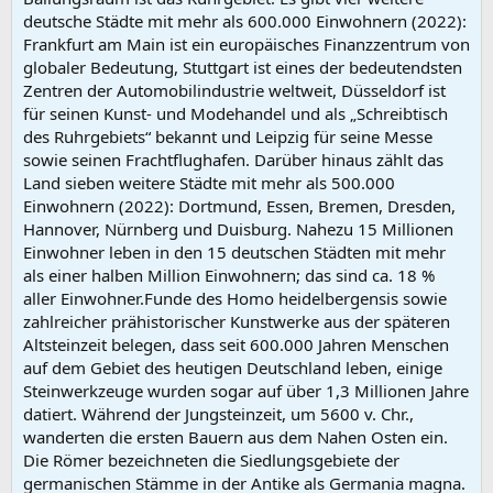
deutsche Städte mit mehr als 600.000 Einwohnern (2022):
Frankfurt am Main ist ein europäisches Finanzzentrum von
globaler Bedeutung, Stuttgart ist eines der bedeutendsten
Zentren der Automobilindustrie weltweit, Düsseldorf ist
für seinen Kunst- und Modehandel und als „Schreibtisch
des Ruhrgebiets“ bekannt und Leipzig für seine Messe
sowie seinen Frachtflughafen. Darüber hinaus zählt das
Land sieben weitere Städte mit mehr als 500.000
Einwohnern (2022): Dortmund, Essen, Bremen, Dresden,
Hannover, Nürnberg und Duisburg. Nahezu 15 Millionen
Einwohner leben in den 15 deutschen Städten mit mehr
als einer halben Million Einwohnern; das sind ca. 18 %
aller Einwohner.Funde des Homo heidelbergensis sowie
zahlreicher prähistorischer Kunstwerke aus der späteren
Altsteinzeit belegen, dass seit 600.000 Jahren Menschen
auf dem Gebiet des heutigen Deutschland leben, einige
Steinwerkzeuge wurden sogar auf über 1,3 Millionen Jahre
datiert. Während der Jungsteinzeit, um 5600 v. Chr.,
wanderten die ersten Bauern aus dem Nahen Osten ein.
Die Römer bezeichneten die Siedlungsgebiete der
germanischen Stämme in der Antike als Germania magna.