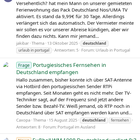
Versehentlich? hat mein Mann on unserer gemieteten
der Europäischen Union und ihrer Vorgänger (Römische
Ferienwohnung das Pack Deutschland Nos/UMA TV
Verträge 1957) sowie deren bevölkerungsreichstes Land.
aktiviert. Es stand da 9,99€ für 30 Tage. Allerdings
Mit 19 anderen EU-Mitgliedstaaten bildet sie eine
verlängert sich das automatisch. Der Vermieter meinte
Währungsunion, die Eurozone. Deutschland ist Mitglied
wir sollen es vor unserer Abreise kündigen, aber wir
der UN, der OECD, der OSZE, der NATO, der G7, der G20
finden dazu nichts. Kann mir jemand...
und des Europarates. Bereits 1951 eröffnete der Hohe
jakibar
Thema
13 Oktober 2025
deutschland
Flüchtlingskommissar (UNHCR) ein Verbindungsbüro in
Antworten: 5
Forum:
Urlaub in Portugal
urlaub in portugal
der damaligen Bundeshauptstadt Bonn, seit 1991
unterhalten die Vereinten Nationen dort ihren deutschen
Portugiesisches Fernsehen in
Sitz („UNO-Stadt“). Die Bundesrepublik Deutschland gilt als
Frage
Deutschland empfangen
einer der politisch einflussreichsten Staaten Europas und
ist ein gesuchtes Partnerland auf globaler
Hallo zusammen, bisher konnte ich über SAT-Antenne
Ebene.Gemessen am Bruttoinlandsprodukt ist Deutschland
via Hotbird den portugiesischen Sender RTPi
die größte Volkswirtschaft Europas und die drittgrößte der
empfangen. Seit Monaten geht es nicht mehr. Der TV-
Welt. Die Deutschen waren 2016 die drittgrößte Export-
Techniker sagt, auf der Frequenz sind jetzt andere
und Importnation. Sie bilden eine Informations- und
Sender bzw. Bezahl-TV. Weiß jemand, ob RTP noch in
Wissensgesellschaft, deren Entwicklung von
Deutschland über SAT empfangen werden kann und...
Automatisierung, Digitalisierung und disruptiven
Caxopa
Thema
15 August 2025
deutschland
fernsehen
Technologien geprägt ist. Die Verbesserung des deutschen
Antworten: 8
Forum:
Portugal im Ausland
Bildungssystems und die nachhaltige Entwicklung des
Landes gelten als zentrale Aufgaben der Standortpolitik.