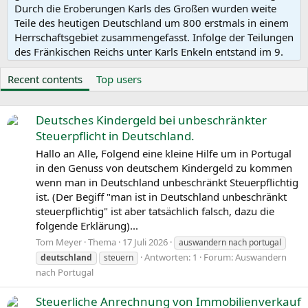
Durch die Eroberungen Karls des Großen wurden weite
Teile des heutigen Deutschland um 800 erstmals in einem
Herrschaftsgebiet zusammengefasst. Infolge der Teilungen
des Fränkischen Reichs unter Karls Enkeln entstand im 9.
Jahrhundert das Ostfrankenreich, das ab dem 10.
Recent contents
Top users
Jahrhundert auch als Regnum Teutonicum bezeichnet
wurde und aus dem das bis 1806 bestehende Heilige
Römische Reich Deutscher Nation hervorging. An dessen
Deutsches Kindergeld bei unbeschränkter
Stelle wiederum trat 1815 der Deutsche Bund, der sich aus
Steuerpflicht in Deutschland.
lose miteinander verbundenen souveränen Staaten
zusammensetzte. Nach der gescheiterten Märzrevolution
Hallo an Alle, Folgend eine kleine Hilfe um in Portugal
von 1848 kam es erst 1871 zur Gründung eines deutschen
in den Genuss von deutschem Kindergeld zu kommen
Nationalstaats, des Deutschen Reichs.
wenn man in Deutschland unbeschränkt Steuerpflichtig
Die rasche Entwicklung vom Agrar- zum Industriestaat
ist. (Der Begiff "man ist in Deutschland unbeschränkt
vollzog sich während der Gründerzeit in der zweiten Hälfte
steuerpflichtig" ist aber tatsächlich falsch, dazu die
des 19. Jahrhunderts. Nach dem Ersten Weltkrieg wurde
folgende Erklärung)...
1918 die Monarchie abgeschafft und die demokratische
Tom Meyer
Thema
17 Juli 2026
auswandern nach portugal
Weimarer Republik konstituiert. Ab 1933 führte die
Antworten: 1
Forum:
Auswandern
deutschland
steuern
nationalsozialistische Diktatur zu politischer und
nach Portugal
rassistischer Verfolgung und gipfelte in der Ermordung
von sechs Millionen Juden und Angehörigen anderer
Steuerliche Anrechnung von Immobilienverkauf