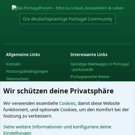
Die deutschsprachige Portugal-Community
Allgemeine Links
Interessante Links
Kontakt
Günstige Mietwagen in Portugal
- portucar.de
Nutzungsbedingungen
Portugiesische Weine -
Datenschutz
vinhoportugal.de
Hilfe und Impressum
Wir schützen deine Privatsphäre
Facebook-Gruppe des
R
PortugalForums
S
S
Facebook-Gruppe "Urlaub in
Wir verwenden essentielle
Cookies
, damit diese Website
Portugal"
funktioniert, und optionale Cookies, um den Komfort bei der
Facebook-Gruppe "Wein in
Nutzung zu verbessern.
Portugal"
Siehe weitere Informationen und konfiguriere deine
Das PortugalForum ohne
Einstellungen
Werbung