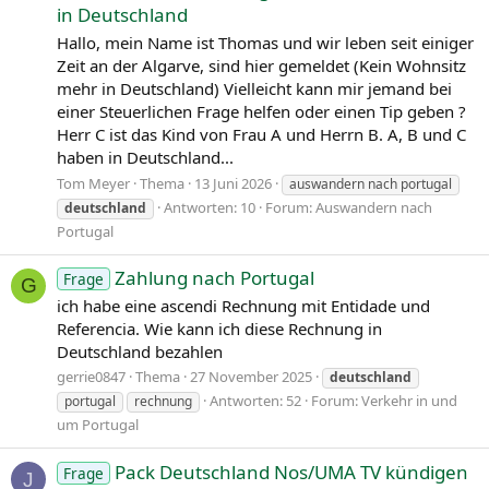
Minderheiten wie Sinti und Roma. Der vom NS-Staat 1939
in Deutschland
begonnene Zweite Weltkrieg endete 1945 mit der
Hallo, mein Name ist Thomas und wir leben seit einiger
Niederlage der Achsenmächte. Das von den
Zeit an der Algarve, sind hier gemeldet (Kein Wohnsitz
Siegermächten besetzte Land wurde 1949 geteilt,
mehr in Deutschland) Vielleicht kann mir jemand bei
nachdem bereits 1945 seine Ostgebiete teils unter
einer Steuerlichen Frage helfen oder einen Tip geben ?
polnische, teils sowjetische Verwaltungshoheit gestellt
Herr C ist das Kind von Frau A und Herrn B. A, B und C
worden waren. Der Gründung der Bundesrepublik als
haben in Deutschland...
demokratischer westdeutscher Teilstaat mit Westbindung
Tom Meyer
Thema
13 Juni 2026
auswandern nach portugal
am 23. Mai 1949 folgte die Gründung der sozialistischen
Antworten: 10
Forum:
Auswandern nach
deutschland
DDR am 7. Oktober 1949 als ostdeutscher Teilstaat unter
Portugal
sowjetischer Hegemonie. Die innerdeutsche Grenze war
nach dem Berliner Mauerbau (ab 13. August 1961)
Zahlung nach Portugal
Frage
abgeriegelt. Nach der friedlichen Revolution in der DDR
G
1989 erfolgte die Lösung der deutschen Frage durch die
ich habe eine ascendi Rechnung mit Entidade und
Wiedervereinigung beider Landesteile am 3. Oktober
Referencia. Wie kann ich diese Rechnung in
1990, womit auch die Außengrenzen Deutschlands als
Deutschland bezahlen
endgültig anerkannt wurden. Durch den Beitritt der fünf
gerrie0847
Thema
27 November 2025
deutschland
ostdeutschen Länder sowie die Wiedervereinigung von
Antworten: 52
Forum:
Verkehr in und
portugal
rechnung
Ost- und West-Berlin zur heutigen Bundeshauptstadt zählt
um Portugal
die Bundesrepublik Deutschland seit 1990 sechzehn
Bundesländer.
Pack Deutschland Nos/UMA TV kündigen
Frage
J
Die Bundesrepublik Deutschland ist Gründungsmitglied