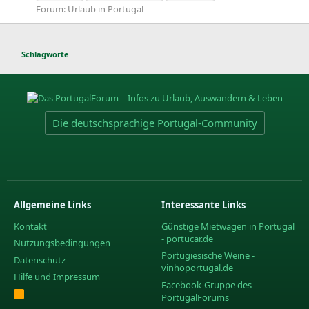
Forum:
Urlaub in Portugal
Schlagworte
Die deutschsprachige Portugal-Community
Allgemeine Links
Interessante Links
Kontakt
Günstige Mietwagen in Portugal
- portucar.de
Nutzungsbedingungen
Portugiesische Weine -
Datenschutz
vinhoportugal.de
Hilfe und Impressum
Facebook-Gruppe des
R
PortugalForums
S