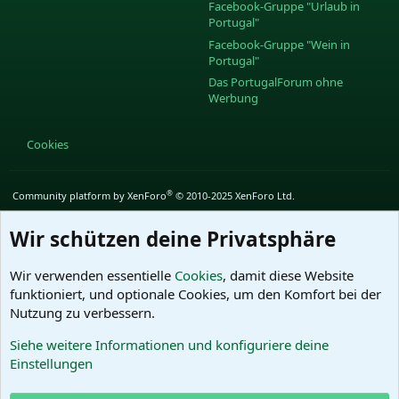
S
Facebook-Gruppe "Urlaub in
Portugal"
Facebook-Gruppe "Wein in
Portugal"
Das PortugalForum ohne
Werbung
Cookies
®
Community platform by XenForo
© 2010-2025 XenForo Ltd.
Wir schützen deine Privatsphäre
Wir verwenden essentielle
Cookies
, damit diese Website
funktioniert, und optionale Cookies, um den Komfort bei der
Nutzung zu verbessern.
Siehe weitere Informationen und konfiguriere deine
Einstellungen