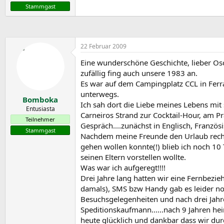
Stammgast
22 Februar 2009
Eine wunderschöne Geschichte, lieber Osca
zufällig fing auch unsere 1983 an.
Es war auf dem Campingplatz CCL in Ferr
unterwegs.
Bomboka
Ich sah dort die Liebe meines Lebens mit
Entusiasta
Carneiros Strand zur Cocktail-Hour, am Pr
Teilnehmer
Gespräch....zunächst in Englisch, Französi
Stammgast
Nachdem meine Freunde den Urlaub recht z
gehen wollen konnte(!) blieb ich noch 1
seinen Eltern vorstellen wollte.
Was war ich aufgeregt!!!!
Drei Jahre lang hatten wir eine Fernbezi
damals), SMS bzw Handy gab es leider noch
Besuchsgelegenheiten und nach drei Jahr
Speditionskaufmann......nach 9 Jahren hei
heute glücklich und dankbar dass wir dur