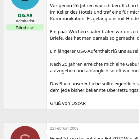
r
a
Vor genau 26 Jahren war ich beruflich in
m
im Keller des Hotels und traf eine für mi
OScAR
Kommunikation. Es gelang uns mit Hinde
Admirador
Teilnehmer
Ein paar Wochen später trafen wir uns er
Briefe, das hat man damals so gemacht, 
Ein längerer USA-Aufenthalt riß uns ause
Nach 25 Jahren erreichte mich eine Gebur
aufzugeben und anfänglich so oft wie mög
Das Buch unserer Liebe sollte eigentlich 
dem jede bisher bekannte Übersetzungssof
Gruß von OScAR
22 Februar 2009
Wow! Ist sie das auf dem Foto???? Wie al