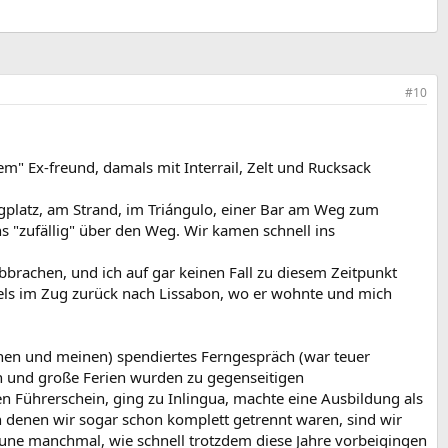
#10
" Ex-freund, damals mit Interrail, Zelt und Rucksack
ngplatz, am Strand, im Triángulo, einer Bar am Weg zum
ns "zufällig" über den Weg. Wir kamen schnell ins
brachen, und ich auf gar keinen Fall zu diesem Zeitpunkt
els im Zug zurück nach Lissabon, wo er wohnte und mich
inen und meinen) spendiertes Ferngespräch (war teuer
ien und große Ferien wurden zu gegenseitigen
 Führerschein, ging zu Inlingua, machte eine Ausbildung als
in denen wir sogar schon komplett getrennt waren, sind wir
taune manchmal, wie schnell trotzdem diese Jahre vorbeigingen