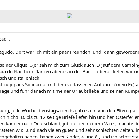
r....
agudo. Dort war ich mit ein paar Freunden, und "dann gewordenem
 seiner Clique....(er sah mich zum Glück auch ;D )auf dem Campi
aia do Nau beim Tanzen abends in der Bar..... überall liefen wir u
sch und Italienisch.
ügig aus Solidarität mit dem verlassenen Anführer (mein Ex) ab
0 Tage und fuhr danach mit meiner Urlaubsliebe und seinen Kump
ehung, jede Woche dienstagsabends gab es ein von den Eltern (se
 nicht! ;D, bis zu 12 seitige Briefe liefen hin und her, Osterfer
en kam er nach Deutschland, jobbte bei meinem Vater, machte den
rateten wir....und nach vielen guten und sehr schlechten Zeiten, 
chgehalten haben, haben zwei Kinder, 4 und 8 , und ich selbst s