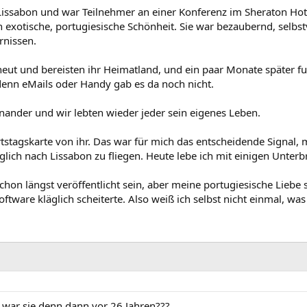
 Lissabon und war Teilnehmer an einer Konferenz im Sheraton Hote
ch exotische, portugiesische Schönheit. Sie war bezaubernd, selbs
rnissen.
neut und bereisten ihr Heimatland, und ein paar Monate später f
denn eMails oder Handy gab es da noch nicht.
inander und wir lebten wieder jeder sein eigenes Leben.
tstagskarte von ihr. Das war für mich das entscheidende Signal, 
lich nach Lissabon zu fliegen. Heute lebe ich mit einigen Unter
schon längst veröffentlicht sein, aber meine portugiesische Liebe
tware kläglich scheiterte. Also weiß ich selbst nicht einmal, wa
t war sie denn dann vor 26 Jahren???