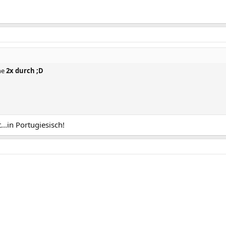
ne
2x
durch ;D
..in Portugiesisch!