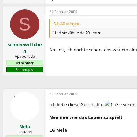
22 Februar 2009
S
OScAR schrieb:
Und sie zählte da 20 Lenze.
schneewittche
Ah...ok, ich dachte schon, das wär ein akt
n
Apaixonado
Teilnehmer
Stammgast
22 Februar 2009
Ich liebe diese Geschichte
lese sie mi
Nee nee wie das Leben so spielt
Nela
LG Nela
Lusitano