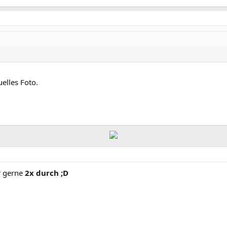
uelles Foto.
r gerne
2x
durch ;D