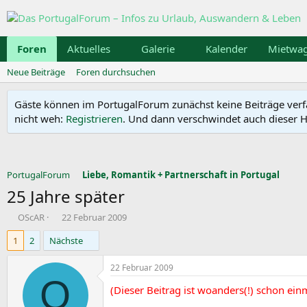
Foren
Aktuelles
Galerie
Kalender
Mietwa
Neue Beiträge
Foren durchsuchen
Gäste können im PortugalForum zunächst keine Beiträge verfass
nicht weh:
Registrieren
. Und dann verschwindet auch dieser Hi
PortugalForum
Liebe, Romantik + Partnerschaft in Portugal
25 Jahre später
E
E
OScAR
22 Februar 2009
r
r
1
2
Nächste
s
s
t
t
e
e
22 Februar 2009
l
l
O
(Dieser Beitrag ist woanders(!) schon einm
l
l
e
t