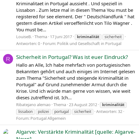
Kriminalitaet in Portugal aussieht . Und speziell in
Lissabon . Zum letze mal in diesen Thema You must be
registered for see element. Der " Deutschlandfunk " hat
gestern diesen Artikel veroeffenlicht von Tilo Wagner .
You must be...
LouiseB.
Thema
17 Juni 2017
kriminalität
sicherheit
Antworten: 0
Forum:
Politik und Gesellschaft in Portugal
Sicherheit in Portugal? Was ist euer Eindruck?
R
Hallo an Alle, Ich habe mehrfach von portugiesischen
Bekannten gehôrt und auch einiges im Internet gelesen
zum Thema "Sicherheit und steigende Kriminalltät in
Portugal" auf Grund zunehmender Armut durch die
Krise. Und ich würde man gerne von wissen, wie weit
dieses zutreffend ist. Ich...
Ribatejano alemao
Thema
23 August 2012
kriminalität
Antworten: 32
lissabon
polizei
portugal
sicherheit
Forum:
Portugal Allgemein
Algarve: Verstärkte Kriminalität [quelle: Algarve-
News]