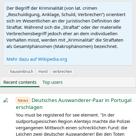
Der Begriff der Kriminalität (von lat. crimen
„Beschuldigung, Anklage, Schuld, Verbrechen“) orientiert
sich im Wesentlichen an der juristischen Definition der
Straftat. Während sich die „Straftat“ oder der materielle
Verbrechensbegriff jedoch eher an dem individuellen
Verhalten misst, werden mit „Kriminalität“ die Straftaten
als Gesamtphänomen (Makrophänomen) bezeichnet.
Mehr dazu auf Wikipedia.org
S
hauseinbruch
mord
verbrechen
y
Recent contents
Top users
n
o
n
y
Deutsches Auswanderer-Paar in Portugal
News
m
erschlagen
s
You must be registered for see element. "In der
südportugiesischen Region Alentejo machte die Polizei
vergangenen Mittwoch einen schrecklichen Fund: die
Leichen zwei deutscher Auswanderer! Bei den Toten