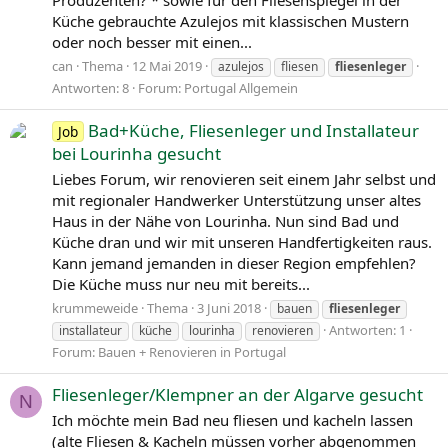
Produzenten? * sowie für den Fliesenspiegel in der
Küche gebrauchte Azulejos mit klassischen Mustern
oder noch besser mit einen...
can
Thema
12 Mai 2019
azulejos
fliesen
fliesenleger
Antworten: 8
Forum:
Portugal Allgemein
Bad+Küche, Fliesenleger und Installateur
Job
bei Lourinha gesucht
Liebes Forum, wir renovieren seit einem Jahr selbst und
mit regionaler Handwerker Unterstützung unser altes
Haus in der Nähe von Lourinha. Nun sind Bad und
Küche dran und wir mit unseren Handfertigkeiten raus.
Kann jemand jemanden in dieser Region empfehlen?
Die Küche muss nur neu mit bereits...
krummeweide
Thema
3 Juni 2018
bauen
fliesenleger
Antworten: 1
installateur
küche
lourinha
renovieren
Forum:
Bauen + Renovieren in Portugal
Fliesenleger/Klempner an der Algarve gesucht
N
Ich möchte mein Bad neu fliesen und kacheln lassen
(alte Fliesen & Kacheln müssen vorher abgenommen