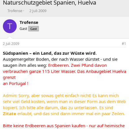
Naturschutzgebiet Spanien, Huelva
E
E
Trofense
2 Juli 2009
r
r
s
s
Trofense
T
t
t
Gast
Gast
e
e
l
l
l
l
2 Juli 2009
#1
e
t
r
a
Südspanien – ein Land, das zur Wüste wird
.
m
Ausgemergelter Boden, der nach Wasser dürstet - und sie
saugen ihm alles weg:
Erdbeeren. Zwei Pfund davon
verbrauchen ganze 115 Liter Wasser. Das Anbaugebiet Huelva
grenzt
an Portugal !
Admin: Sorry, aber sowas geht einfach nicht! Es kann mich
sehr viel Geld kosten, wenn man in dieser Form aus dem Web
kopiert. Ich bitte alle darum, das zu unterlassen. Es sind
Zitate
erlaubt, und das sind dann immer mal ein paar Zeilen.
Bitte keine Erdbeeren aus Spanien kaufen - nur auf heimische