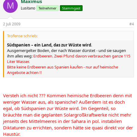
Maximus
M
Lusitano
Teilnehmer
Stammgast
2 Juli 2009
#4
Trofense schrieb:
Südspanien – ein Land, das zur Wüste wird
.
Ausgemergelter Boden, der nach Wasser dürstet - und sie saugen
ihm alles weg:
Erdbeeren. Zwei Pfund davon verbrauchen ganze 115
Liter Wasser.
Bitte keine Erdbeeren aus Spanien kaufen - nur auf heimische
Angebote achten !!
Versteh ich nicht ??? Kommen heimische Erdbeeren denn mit
weniger Wasser aus, als spanische? Außerdem ist es doch
egal, ob Südspanien zur Wüste wird. Im Gegenteil, so
bräuchte man die geplanten Solargroßkraftwerke nicht mehr
jenseits des Mittelmeeres in der Sahara in pol. instabilen
Diktaturen zu errichten, sondern hätte sie quasi direkt vor der
Haustür.