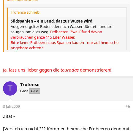
Trofense schrieb:
Südspanien – ein Land, das zur Wüste wird
.
Ausgemergelter Boden, der nach Wasser dürstet - und sie
saugen ihm alles weg:
Erdbeeren. Zwei Pfund davon
verbrauchen ganze 115 Liter Wasser.
Bitte keine Erdbeeren aus Spanien kaufen - nur auf heimische
Angebote achten !!
Versteh ich nicht ??? Kommen heimische Erdbeeren denn mit
Ja, lass uns lieber gegen die
touradas
demonstrieren!
weniger Wasser aus, als spanische? Außerdem ist es doch egal, ob
Südspanien zur Wüste wird. Im Gegenteil, so bräuchte man die
geplanten Solargroßkraftwerke nicht mehr jenseits des
Trofense
T
Mittelmeeres in der Sahara in pol. instabilen Diktaturen zu errichten,
Gast
Gast
sondern hätte sie quasi direkt vor der Haustür. ....
Ich denk, die Region kann man abhacken.
3 Juli 2009
#6
Zitat -
[Versteh ich nicht ??? Kommen heimische Erdbeeren denn mit