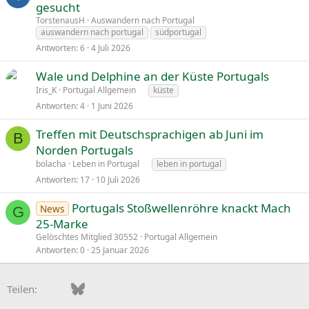
gesucht
TorstenausH
Auswandern nach Portugal
auswandern nach portugal
südportugal
Antworten
6
4 Juli 2026
Wale und Delphine an der Küste Portugals
Iris_K
Portugal Allgemein
küste
Antworten
4
1 Juni 2026
Treffen mit Deutschsprachigen ab Juni im
B
Norden Portugals
bolacha
Leben in Portugal
leben in portugal
Antworten
17
10 Juli 2026
Portugals Stoßwellenröhre knackt Mach
News
G
25-Marke
Gelöschtes Mitglied 30552
Portugal Allgemein
Antworten
0
25 Januar 2026
Facebook
Bluesky
LinkedIn
Pinterest
WhatsApp
E-Mail
Teilen: