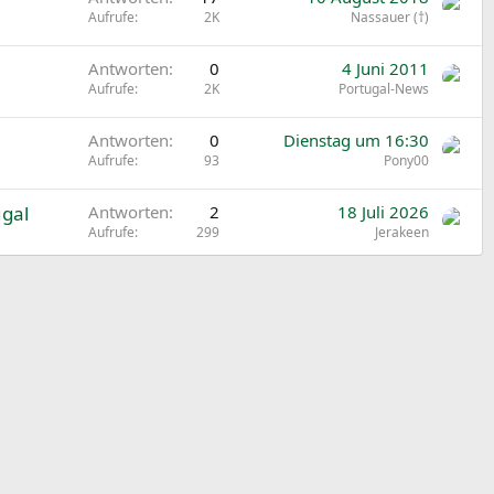
Aufrufe
2K
Nassauer (†)
Antworten
0
4 Juni 2011
Aufrufe
2K
Portugal-News
Antworten
0
Dienstag um 16:30
Aufrufe
93
Pony00
ugal
Antworten
2
18 Juli 2026
Aufrufe
299
Jerakeen