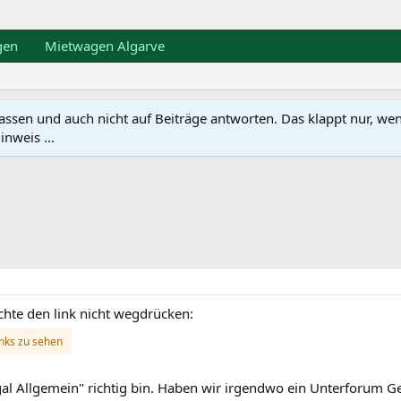
gen
Mietwagen Algarve
en und auch nicht auf Beiträge antworten. Das klappt nur, wenn ma
nweis ...
ochte den link nicht wegdrücken:
inks zu sehen
tugal Allgemein" richtig bin. Haben wir irgendwo ein Unterforum G