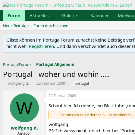
Foren
Aktuelles
Galerie
Kalender
Mietwa
Neue Beiträge
Foren durchsuchen
Gäste können im PortugalForum zunächst keine Beiträge verfass
nicht weh:
Registrieren
. Und dann verschwindet auch dieser Hi
PortugalForum
Portugal Allgemein
Portugal - woher und wohin .....
E
E
S
wolfgang d.
22 Februar 2009
portugal
r
r
c
s
s
h
22 Februar 2009
t
t
l
W
e
e
a
Schaut hier. Ich meine, ein Blick lohnt,m
l
l
g
Sie müssen registriert sein, um bestimmte L
l
l
w
e
t
o
wolfgang
r
a
r
wolfgang d.
PS: Ich weiss nicht, ob ich hier bei "Por
m
t
Amador