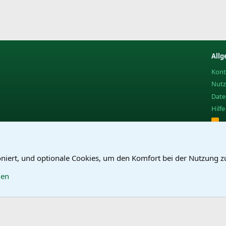
Allg
Kont
Nut
Date
Hilf
R
S
S
oniert, und optionale Cookies, um den Komfort bei der Nutzung z
gen
®
Community platform by XenForo
© 2010-2025 XenForo Ltd.