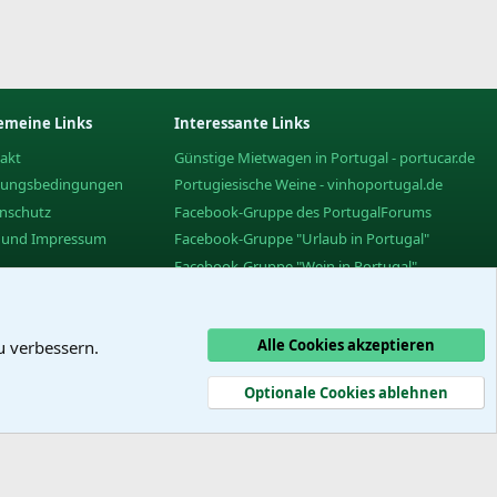
emeine Links
Interessante Links
akt
Günstige Mietwagen in Portugal - portucar.de
zungsbedingungen
Portugiesische Weine - vinhoportugal.de
nschutz
Facebook-Gruppe des PortugalForums
e und Impressum
Facebook-Gruppe "Urlaub in Portugal"
Facebook-Gruppe "Wein in Portugal"
Das PortugalForum ohne Werbung
Alle Cookies akzeptieren
u verbessern.
Optionale Cookies ablehnen