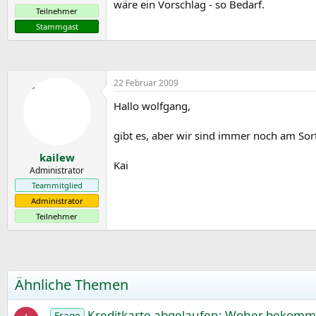
wäre ein Vorschlag - so Bedarf.
e
Teilnehmer
Stammgast
22 Februar 2009
Hallo wolfgang,
gibt es, aber wir sind immer noch am Sorti
kailew
Kai
Administrator
Teammitglied
Administrator
Teilnehmer
Ähnliche Themen
Kreditkarte abgelaufen: Woher bekomme 
Frage