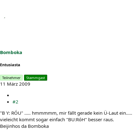
Bomboka
Entusiasta
Teilnehmer
Stammgast
11 März 2009
#2
"B Y: RÓU" ..... hmmmmm, mir fällt gerade kein Ü-Laut ein.....
vieleicht kommt sogar einfach "BU:RóH" besser raus.
Beijinhos da Bomboka