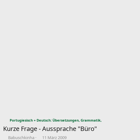
Portugiesisch + Deutsch: Übersetzungen, Grammatik,
Kurze Frage - Aussprache "Büro"
E
E
Babuschkinha
11 März 2009