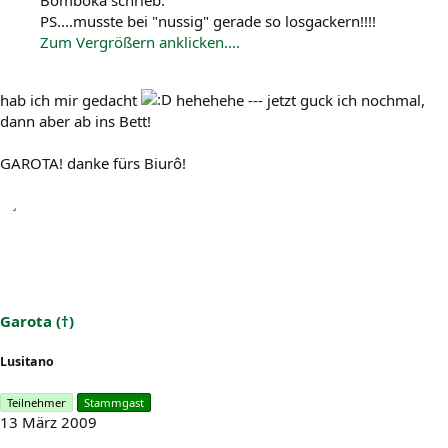
Bomboka schrieb:
PS....musste bei "nussig" gerade so losgackern!!!!
Zum Vergrößern anklicken....
hab ich mir gedacht
hehehehe --- jetzt guck ich nochmal,
dann aber ab ins Bett!
GAROTA! danke fürs Biurô!
Garota (†)
Lusitano
Teilnehmer
Stammgast
13 März 2009