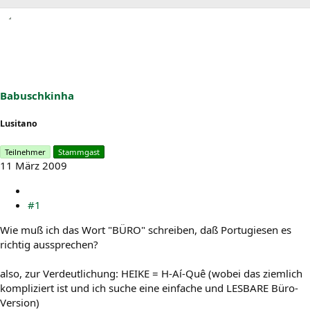
r
r
s
s
t
t
e
e
l
l
l
l
e
t
r
a
Babuschkinha
m
Lusitano
Teilnehmer
Stammgast
11 März 2009
#1
Wie muß ich das Wort "BÜRO" schreiben, daß Portugiesen es
richtig aussprechen?
also, zur Verdeutlichung: HEIKE = H-Aí-Quê (wobei das ziemlich
kompliziert ist und ich suche eine einfache und LESBARE Büro-
Version)