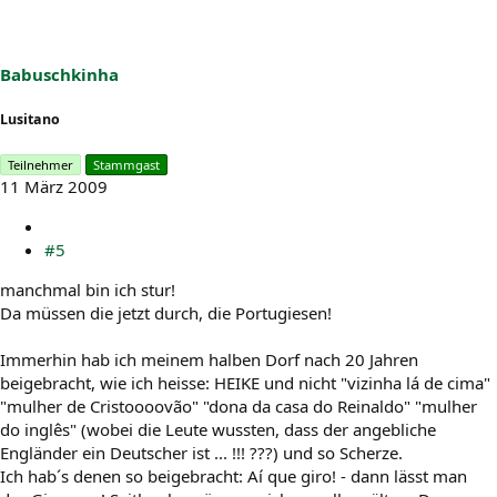
Babuschkinha
Lusitano
Teilnehmer
Stammgast
11 März 2009
#5
manchmal bin ich stur!
Da müssen die jetzt durch, die Portugiesen!
Immerhin hab ich meinem halben Dorf nach 20 Jahren
beigebracht, wie ich heisse: HEIKE und nicht "vizinha lá de cima"
"mulher de Cristoooovão" "dona da casa do Reinaldo" "mulher
do inglês" (wobei die Leute wussten, dass der angebliche
Engländer ein Deutscher ist ... !!! ???) und so Scherze.
Ich hab´s denen so beigebracht: Aí que giro! - dann lässt man