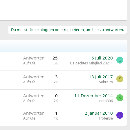
Du musst dich einloggen oder registrieren, um hier zu antworten.
Antworten
25
6 Juli 2020
G
Aufrufe
5K
Gelöschtes Mitglied 20211
Antworten
3
13 Juli 2017
S
Aufrufe
2K
Sobreiro
Antworten
0
11 Dezember 2014
N
Aufrufe
2K
nora306
Antworten
1
2 Januar 2010
T
Aufrufe
4K
Trofense