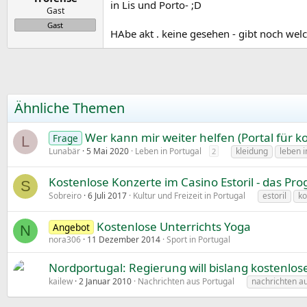
in Lis und Porto- ;D
m
t
Gast
e
Gast
HAbe akt . keine gesehen - gibt noch welc
Ähnliche Themen
Wer kann mir weiter helfen (Portal für k
Frage
L
Lunabär
5 Mai 2020
Leben in Portugal
kleidung
leben i
2
Kostenlose Konzerte im Casino Estoril - das P
S
Sobreiro
6 Juli 2017
Kultur und Freizeit in Portugal
estoril
ko
Kostenlose Unterrichts Yoga
Angebot
N
nora306
11 Dezember 2014
Sport in Portugal
Nordportugal: Regierung will bislang kostenl
kailew
2 Januar 2010
Nachrichten aus Portugal
nachrichten a