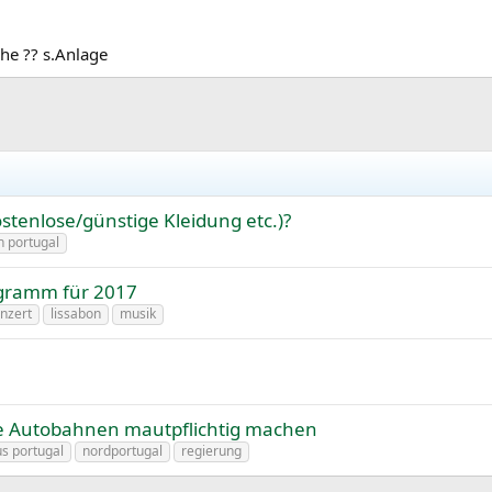
he ?? s.Anlage
ostenlose/günstige Kleidung etc.)?
n portugal
rogramm für 2017
nzert
lissabon
musik
ose Autobahnen mautpflichtig machen
us portugal
nordportugal
regierung