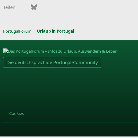
Facebook
Bluesky
LinkedIn
Pinterest
WhatsApp
E-Mail
Teilen:
PortugalForum
Urlaub in Portugal
Die deutschsprachige Portugal-Community
Cookies