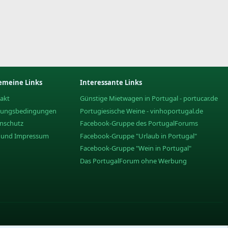
emeine Links
Interessante Links
akt
Günstige Mietwagen in Portugal - portucar.de
zungsbedingungen
Portugiesische Weine - vinhoportugal.de
nschutz
Facebook-Gruppe des PortugalForums
e und Impressum
Facebook-Gruppe "Urlaub in Portugal"
Facebook-Gruppe "Wein in Portugal"
Das PortugalForum ohne Werbung