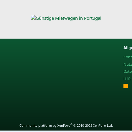
Allg
Kont
Nut
Date
Hilf
R
S
S
®
Community platform by XenForo
© 2010-2025 XenForo Ltd.