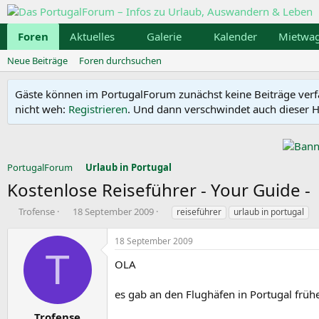
Foren
Aktuelles
Galerie
Kalender
Mietwa
Neue Beiträge
Foren durchsuchen
Gäste können im PortugalForum zunächst keine Beiträge verfass
nicht weh:
Registrieren
. Und dann verschwindet auch dieser Hi
PortugalForum
Urlaub in Portugal
Kostenlose Reiseführer - Your Guide -
E
E
S
Trofense
18 September 2009
reiseführer
urlaub in portugal
r
r
c
s
s
h
18 September 2009
t
t
l
T
e
e
a
OLA
l
l
g
l
l
w
es gab an den Flughäfen in Portugal frühe
e
t
o
r
a
r
Trofense