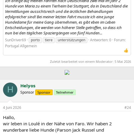
Ich bringe auf meinen Fahrten nach Deutschland zwei mal im Jahr 2
Hunde von Maria zu einem Tierheim bei Stuttgart, da in Deutschland die
Vermittlungen aussichtsreich und die ärztlichen Behandlungen
erfolgreicher sind! Bei meiner letzten Fahrt musste ich eine junge
Hundedame für meine Gang übernehmen, es gibt eben im Leben
Entscheidungen, die werden von höherer Stelle getroffen, so dass ich
nun bei den täglichen Spaziergängen von fünf Hunden...
SunDriver69
porto
tiere
unterstützungen
Antworten: 0
Forum:
Portugal Allgemein
Zuletzt bearbeitet von einem Moderator:
5 Mai 2026
Helyos
H
Sponsor
Sponsor
Teilnehmer
4 Juni 2026
#24
Hallo,
wir leben in Loulé in der Nähe von Faro. Wir haben 2
wunderbare liebe Hunde (Parson Jack Russel und