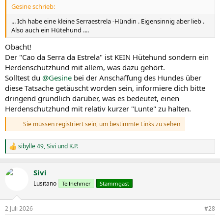
Gesine schrieb:
... Ich habe eine kleine Serraestrela -Hündin . Eigensinnig aber lieb .
Also auch ein Hütehund ....
Obacht!
Der "Cao da Serra da Estrela" ist KEIN Hütehund sondern ein
Herdenschutzhund mit allem, was dazu gehört.
Solltest du
@Gesine
bei der Anschaffung des Hundes über
diese Tatsache getäuscht worden sein, informiere dich bitte
dringend gründlich darüber, was es bedeutet, einen
Herdenschutzhund mit relativ kurzer "Lunte" zu halten.
Sie müssen registriert sein, um bestimmte Links zu sehen
sibylle 49
,
Sivi
und
K.P.
R
e
a
Sivi
k
t
Lusitano
Teilnehmer
Stammgast
i
o
n
2 Juli 2026
#28
e
n