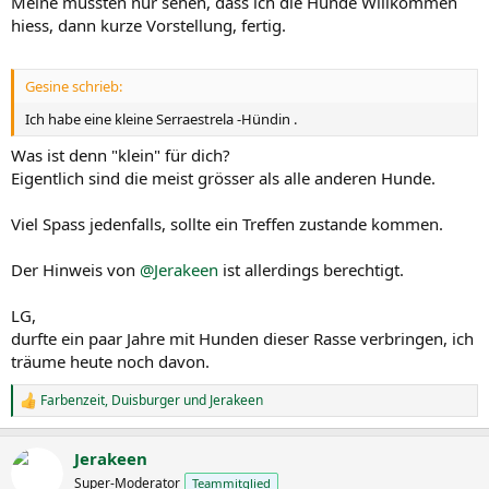
Meine mussten nur sehen, dass ich die Hunde Willkommen
hiess, dann kurze Vorstellung, fertig.
Gesine schrieb:
Ich habe eine kleine Serraestrela -Hündin .
Was ist denn "klein" für dich?
Eigentlich sind die meist grösser als alle anderen Hunde.
Viel Spass jedenfalls, sollte ein Treffen zustande kommen.
Der Hinweis von
@Jerakeen
ist allerdings berechtigt.
LG,
durfte ein paar Jahre mit Hunden dieser Rasse verbringen, ich
träume heute noch davon.
Farbenzeit
,
Duisburger
und
Jerakeen
R
e
a
Jerakeen
k
t
Super-Moderator
Teammitglied