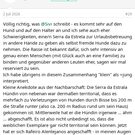
i
o
n
2 Juli 2026
#29
e
n
Völlig richtig, was
@Sivi
schreibt - es kommt sehr auf den
:
Hund und auf den Halter an und ich sehe auch eher
Schwierigkeiten, eine/n Serra da Estrela zur Urlaubsbetreuung
in andere Hände zu geben als selbst fremde Hunde dazu zu
nehmen. Die Rasse ist bekannt dafür, sich sehr intensiv an
genau einen Menschen (mit Glück auch an eine Familie) zu
binden und gegenüber anderen Leuten eher, sagen wir mal
reserviert zu sein.
Ich habe übrigens in diesem Zusammenhang "klein" als =jung
interpretiert.
Kleine Anekdote aus der Nachbarschaft: Die Serra da Estrala
Hündin von nebenan war dermaßen territorial, dass es
mehrfach zu Verletzungen von Hunden durch Bisse bis 200 m
die Straße runter (also ca. 200 m Radius rund um sein Haus)
gekommen ist. Mittlerweile hat er die Hündin irgenwie ... ähm
... abgeschafft. Es ist also nicht unbedingt so, dass die
weiblichen Exemplare gar nicht territorial sein können. Jetzt
hat er sich Rafeiro Alentejanos angeschafft - in meinen Augen