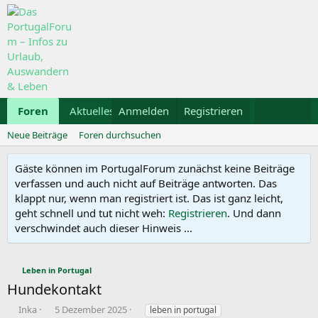
Foren
Aktuelles
Anmelden
Galerie
Registrieren
Kalender
Mietwa
Neue Beiträge
Foren durchsuchen
Gäste können im PortugalForum zunächst keine Beiträge
verfassen und auch nicht auf Beiträge antworten. Das
klappt nur, wenn man registriert ist. Das ist ganz leicht,
geht schnell und tut nicht weh:
Registrieren
. Und dann
verschwindet auch dieser Hinweis ...
Leben in Portugal
Hundekontakt
E
E
S
Inka
5 Dezember 2025
leben in portugal