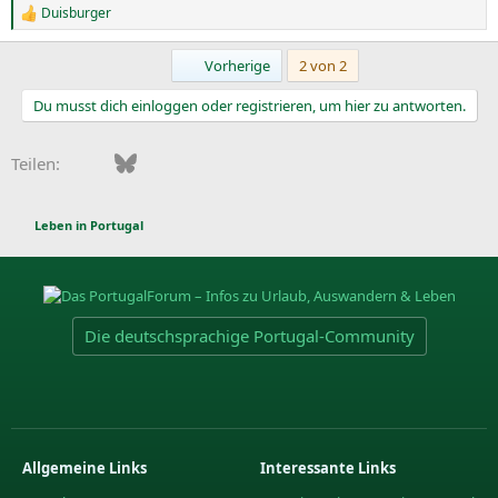
Duisburger
R
e
a
Erste
Vorherige
2 von 2
k
t
Du musst dich einloggen oder registrieren, um hier zu antworten.
i
o
n
Facebook
Bluesky
LinkedIn
Pinterest
WhatsApp
E-Mail
Teilen:
e
n
:
Leben in Portugal
Die deutschsprachige Portugal-Community
Allgemeine Links
Interessante Links