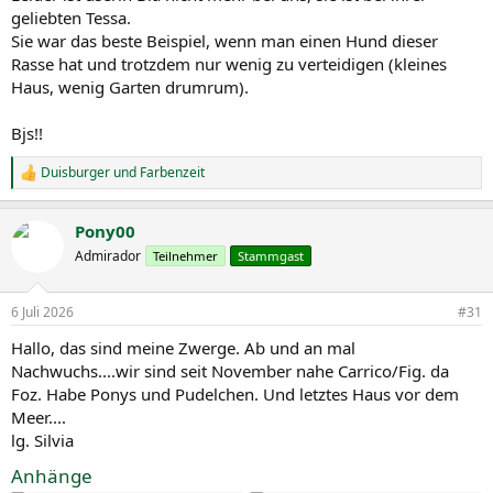
geliebten Tessa.
Sie war das beste Beispiel, wenn man einen Hund dieser
Rasse hat und trotzdem nur wenig zu verteidigen (kleines
Haus, wenig Garten drumrum).
Bjs!!
Duisburger
und
Farbenzeit
R
e
a
Pony00
k
t
Admirador
Teilnehmer
Stammgast
i
o
n
6 Juli 2026
#31
e
n
Hallo, das sind meine Zwerge. Ab und an mal
:
Nachwuchs....wir sind seit November nahe Carrico/Fig. da
Foz. Habe Ponys und Pudelchen. Und letztes Haus vor dem
Meer....
lg. Silvia
Anhänge