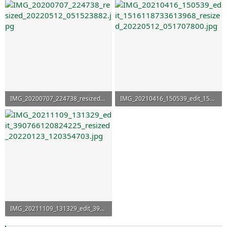
IMG_20200707_224738_resized_20220512_051523882.jpg
IMG_20210416_150539_edit_1516118733613968_resized_20220512_051707800.jpg
338,6 KB · Aufrufe: 9
419,2 KB · Aufrufe: 8
IMG_20211109_131329_edit_390766120824225_resized_20220123_120354703.jpg
146,1 KB · Aufrufe: 8