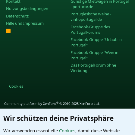
Kontakt
Günstige Mietwagen in Portugal
- portucar.de
Nutzungsbedingungen
Portugiesische Weine -
Datenschutz
vinhoportugal.de
Hilfe und Impressum
Facebook-Gruppe des
R
PortugalForums
S
S
Facebook-Gruppe "Urlaub in
Portugal"
Facebook-Gruppe "Wein in
Portugal"
Das PortugalForum ohne
Werbung
Cookies
®
Community platform by XenForo
© 2010-2025 XenForo Ltd.
Wir schützen deine Privatsphäre
Wir verwenden essentielle
Cookies
, damit diese Website