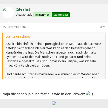
r
r
c
s
s
h
Idealist
t
t
l
e
e
a
Apaixonado
Teilnehmer
Stammgast
l
l
g
l
l
w
15 Dezember 2025
#21
e
t
o
r
a
r
m
t
Lusitanus schrieb:
e
Also ich bin einfach meinen portugiesischen Mann aus der Schweiz
gefolgt. Seither lebe ich hier. Was kann es den besseres geben?
Keine Industrie hier. Die Menschen arbeiten noch nach dem alten
System, da wird der Mais noch von Hand gehackt und keine
Pestizide eingesetzt. Das ist nur mal so ein Beispiel, was ich sehr
mag. Könnte ich viele anfügen.
Und heute schüttet es mal wieder, wie immer hier im Winter. Aber
Wasser ist Leben, darum kann man nicht dagegen reden, nicht mal
dann, wenn man pro Jahr über 2000 Liter abbekommt. Es gibt gute
Kleider gegen die Witterung. Aber im Sommer, da haben wir als
Bauern Millionen Liter von Wasser zur Verfügung, um Land zu
Naja die sehen ja auch fast aus wie in der Schweiz
bewässern für die Tiere, oder für Getreide wie Mais, Hafer etc. Darf
man eigentlich gar niemanden erzählen, welch immenser Reichtum
hier ist.