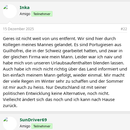
Und die Berge, nun ja, die einen mögen das Meer, aber was soll ich
Inka
an diesen überlaufenen Plätzen, wo die Portugiesen, diese
Amigo
Teilnehmer
grandiose Mentalität, sich langsam zurückzieht?
Ich mag lieber die Berge, wo das Leben noch urspünglich ist. Das
schreckt viele ab, wenn man noch alles von Hand machen muss,
15 Dezember 2025
#22
weil es für Maschienen kein Durcklommen gibt. Das sind nur wenige
Gründe, weshalb ich hier bin.
Geres ist nicht weit von uns entfernt. Wir sind hier durch
Kollegen meines Mannes gelandet. Es sind Portugiesen aus
Guilhofrei, die in der Schweiz gearbeitet hatten, und zwar in
der gleichen Firma wie mein Mann. Leider war ich naiv und
habe mich von unseren Urlaubsaufenthalten blenden lassen.
Auch habe ich mich nicht richtig über das Land informiert und
bin einfach meinem Mann gefolgt, wieder einmal. Mir macht
der viele Regen im Winter sehr zu schaffen und der Sommer
ist mir auch zu heiss. Nur Deutschland ist mit seiner
politischen Entwicklung keine Alternative, noch nicht.
Vielleicht ändert sich das noch und ich kann nach Hause
zurück.
SunDriver69
Amigo
Teilnehmer