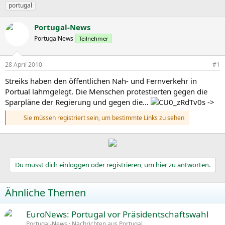
r
r
c
portugal
s
s
h
t
t
l
Portugal-News
e
e
a
l
PortugalNews
l
g
Teilnehmer
l
l
w
e
t
o
28 April 2010
#1
r
a
r
m
t
Streiks haben den öffentlichen Nah- und Fernverkehr in
e
Portual lahmgelegt. Die Menschen protestierten gegen die
Sparpläne der Regierung und gegen die…
->
Sie müssen registriert sein, um bestimmte Links zu sehen
Du musst dich einloggen oder registrieren, um hier zu antworten.
Ähnliche Themen
EuroNews: Portugal vor Präsidentschaftswahl
Portugal-News
Nachrichten aus Portugal