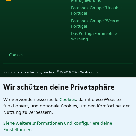
PortugalForums
S
S
Facebook-Gruppe "Urlaub in
Portugal"
Facebook-Gruppe "Wein in
Portugal"
Das PortugalForum ohne
Werbung
Cookies
®
Community platform by XenForo
© 2010-2025 XenForo Ltd.
Wir schützen deine Privatsphäre
Wir verwenden essentielle
Cookies
, damit diese Website
funktioniert, und optionale Cookies, um den Komfort bei der
Nutzung zu verbessern.
Siehe weitere Informationen und konfiguriere deine
Einstellungen