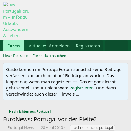
Foren
Aktuelles
Anmelden
Galerie
Registrieren
Kalender
Mietwa
Neue Beiträge
Foren durchsuchen
Gäste können im PortugalForum zunächst keine Beiträge
verfassen und auch nicht auf Beiträge antworten. Das
klappt nur, wenn man registriert ist. Das ist ganz leicht,
geht schnell und tut nicht weh:
Registrieren
. Und dann
verschwindet auch dieser Hinweis ...
Nachrichten aus Portugal
EuroNews: Portugal vor der Pleite?
E
E
S
Portugal-News
28 April 2010
nachrichten aus portugal