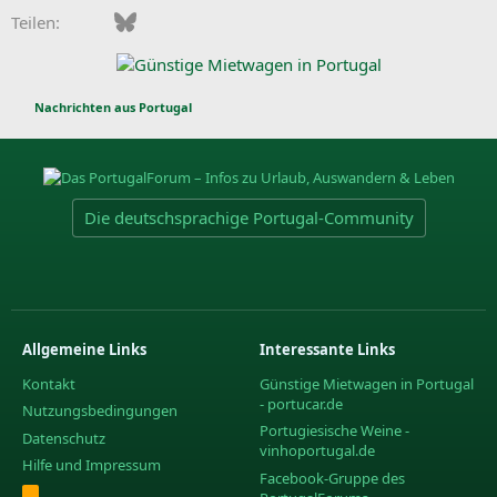
Facebook
Bluesky
LinkedIn
Pinterest
WhatsApp
E-Mail
Teilen:
Nachrichten aus Portugal
Die deutschsprachige Portugal-Community
Allgemeine Links
Interessante Links
Kontakt
Günstige Mietwagen in Portugal
- portucar.de
Nutzungsbedingungen
Portugiesische Weine -
Datenschutz
vinhoportugal.de
Hilfe und Impressum
Facebook-Gruppe des
R