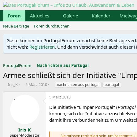
Foren
Aktuelles
Galerie
Kalender
Mietwa
Neue Beiträge
Foren durchsuchen
Gäste können im PortugalForum zunächst keine Beiträge verfass
nicht weh:
Registrieren
. Und dann verschwindet auch dieser Hi
PortugalForum
Nachrichten aus Portugal
Armee schließt sich der Initiative "Lim
E
E
S
Iris_K
5 März 2010
nachrichten aus portugal
portugal
r
r
c
s
s
h
5 März 2010
t
t
l
e
e
a
Die Initiative "Limpar Portugal" (
Portugal
l
l
g
können, sich der Initiative anzuschließe
l
l
w
damit ihre Verbundenheit zum Umweltschu
e
t
o
r
a
r
Iris_K
m
t
Super-Moderator
Sie müssen registriert sein, um bestimmte L