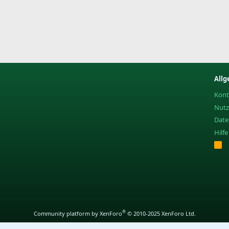
Allg
Kont
Nut
Date
Hilf
R
S
S
®
Community platform by XenForo
© 2010-2025 XenForo Ltd.