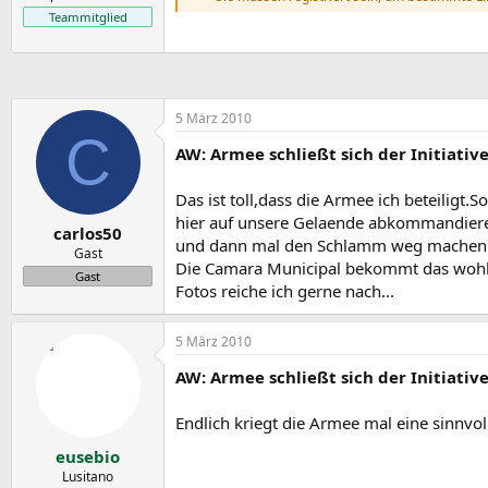
e
Teammitglied
5 März 2010
C
AW: Armee schließt sich der Initiativ
Das ist toll,dass die Armee ich beteiligt.
hier auf unsere Gelaende abkommandiere
carlos50
und dann mal den Schlamm weg machen
Gast
Die Camara Municipal bekommt das wohl ni
Gast
Fotos reiche ich gerne nach...
5 März 2010
AW: Armee schließt sich der Initiativ
Endlich kriegt die Armee mal eine sinnvoll
eusebio
Lusitano