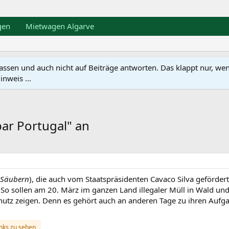
gen
Mietwagen Algarve
en und auch nicht auf Beiträge antworten. Das klappt nur, wenn ma
nweis ...
par Portugal" an
 Säubern
), die auch vom Staatspräsidenten Cavaco Silva geförder
n. So sollen am 20. März im ganzen Land illegaler Müll in Wald 
tz zeigen. Denn es gehört auch an anderen Tage zu ihren Aufga
inks zu sehen