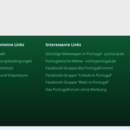
emeine Links
Interessante Links
akt
Günstige Mietwagen in Portugal - portucar.de
zungsbedingungen
Portugiesische Weine - vinhoportugal.de
nschutz
Facebook-Gruppe des PortugalForums
e und Impressum
Facebook-Gruppe "Urlaub in Portugal"
Facebook-Gruppe "Wein in Portugal"
Das PortugalForum ohne Werbung