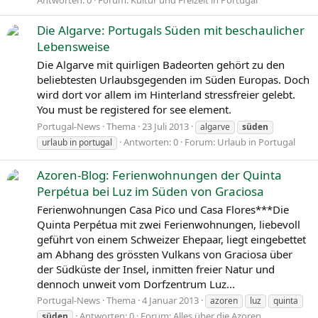
Die Algarve: Portugals Süden mit beschaulicher
Lebensweise
Die Algarve mit quirligen Badeorten gehört zu den
beliebtesten Urlaubsgegenden im Süden Europas. Doch
wird dort vor allem im Hinterland stressfreier gelebt.
You must be registered for see element.
Portugal-News
Thema
23 Juli 2013
algarve
süden
Antworten: 0
Forum:
Urlaub in Portugal
urlaub in portugal
Azoren-Blog: Ferienwohnungen der Quinta
Perpétua bei Luz im Süden von Graciosa
Ferienwohnungen Casa Pico und Casa Flores***Die
Quinta Perpétua mit zwei Ferienwohnungen, liebevoll
geführt von einem Schweizer Ehepaar, liegt eingebettet
am Abhang des grössten Vulkans von Graciosa über
der Südküste der Insel, inmitten freier Natur und
dennoch unweit vom Dorfzentrum Luz...
Portugal-News
Thema
4 Januar 2013
azoren
luz
quinta
Antworten: 0
Forum:
Alles über die Azoren
süden