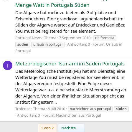
Menge Watt in Portugals Süden
Die Algarve hat mehr zu bieten als Golfplätze und
Felsenbuchten. Eine grandiose Lagunenlandschaft im
Süden der Algarve wartet auf Entdecker und Genießer.
You must be registered for see element.
Portugal-News
Thema
7 September 2010
ria formosa
Antworten: 0
Forum:
Urlaub in
süden
urlaub in portugal
Portugal
Meteorologischer Tsunami im Süden Portugals
T
Das Meterologische Institut (MI) hat am Dienstag eine
Wetterlage You must be registered for see element. in
der Algarveregion festgestellt. Eine Folge dieser
Wetterlage war u.a. eine sehr starke Meerströmung an
der Algarve. Von einer ähnlichen Situation spricht das
Institut für gestern...
Trofense
Thema
8 Juli 2010
nachrichten aus portugal
süden
Antworten: 0
Forum:
Nachrichten aus Portugal
Letzte
1 von 2
Nächste