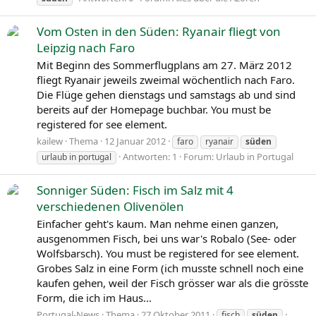
Vom Osten in den Süden: Ryanair fliegt von
Leipzig nach Faro
Mit Beginn des Sommerflugplans am 27. März 2012
fliegt Ryanair jeweils zweimal wöchentlich nach Faro.
Die Flüge gehen dienstags und samstags ab und sind
bereits auf der Homepage buchbar. You must be
registered for see element.
kailew
Thema
12 Januar 2012
faro
ryanair
süden
Antworten: 1
Forum:
Urlaub in Portugal
urlaub in portugal
Sonniger Süden: Fisch im Salz mit 4
verschiedenen Olivenölen
Einfacher geht's kaum. Man nehme einen ganzen,
ausgenommen Fisch, bei uns war's Robalo (See- oder
Wolfsbarsch). You must be registered for see element.
Grobes Salz in eine Form (ich musste schnell noch eine
kaufen gehen, weil der Fisch grösser war als die grösste
Form, die ich im Haus...
Portugal-News
Thema
27 Oktober 2011
fisch
süden