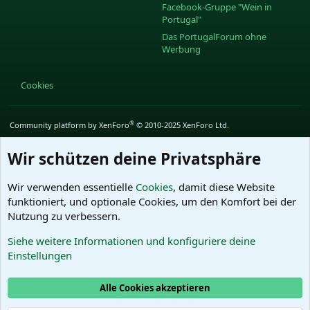
Facebook-Gruppe "Wein in
Portugal"
Das PortugalForum ohne
Werbung
Cookies
®
Community platform by XenForo
© 2010-2025 XenForo Ltd.
Wir schützen deine Privatsphäre
Wir verwenden essentielle
Cookies
, damit diese Website
funktioniert, und optionale Cookies, um den Komfort bei der
Nutzung zu verbessern.
Siehe weitere Informationen und konfiguriere deine
Einstellungen
Alle Cookies akzeptieren