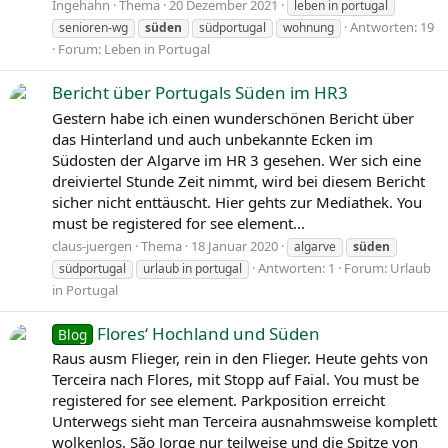
Ingehahn
Thema
20 Dezember 2021
leben in portugal
Antworten: 19
senioren-wg
süden
südportugal
wohnung
Forum:
Leben in Portugal
Bericht über Portugals Süden im HR3
Gestern habe ich einen wunderschönen Bericht über
das Hinterland und auch unbekannte Ecken im
Südosten der Algarve im HR 3 gesehen. Wer sich eine
dreiviertel Stunde Zeit nimmt, wird bei diesem Bericht
sicher nicht enttäuscht. Hier gehts zur Mediathek. You
must be registered for see element...
claus-juergen
Thema
18 Januar 2020
algarve
süden
Antworten: 1
Forum:
Urlaub
südportugal
urlaub in portugal
in Portugal
Flores‘ Hochland und Süden
Blog
Raus ausm Flieger, rein in den Flieger. Heute gehts von
Terceira nach Flores, mit Stopp auf Faial. You must be
registered for see element. Parkposition erreicht
Unterwegs sieht man Terceira ausnahmsweise komplett
wolkenlos, São Jorge nur teilweise und die Spitze von