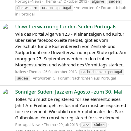
Portugal-News
Thema
24 Oktober 2013
algarve
süden
Antworten: 0
Forum:
Urlaub
überwintern
urlaub in portugal
in Portugal
Unwetterwarnung für den Süden Portugals
Wie das Portal Algarve 123 - Kleinanzeigen und Kultur
über seine facebook-Seite meldet, gibt es vom
Zivilschutz für die Küstenbereich von Zentral- und
Südportugal eine Unwetterwarnung der Stufe gelb. Am
morgigen 27. September werden in den frühen
Morgenstunden und während des Vormittags starker...
kailew
Thema
26 September 2013
nachrichten aus portugal
Antworten: 5
Forum:
Nachrichten aus Portugal
süden
Sonniger Süden: Jazz em Agosto - zum 30. Mal
Tolles You must be registered for see element.dieses
Jahr! Am Freitag geht es los mit You must be registered
for see element. Wie üblich im Amphitheater des Park
Gulbenkian. You must be registered for see element.
Portugal-News
Thema
29 Juli 2013
jazz
süden
Antworten: 0
Forum:
Kultur und Freizeit in Portugal