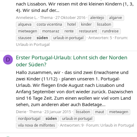
nach Lissabon. Wir reisen mit drei kleinen Kindern (1, 3,
4). Wir sind auf der...
Anneliese L.
Thema
27 Oktober 2016
alentejo
algarve
alqueva
costa vicentina
hotel
kinder
lissabon
mietwagen
monsaraz
rente
restaurant
rundreise
Antworten: 5
Forum:
stausee
süden
urlaub in portugal
Urlaub in Portugal
Erster Portugal-Urlaub: Lohnt sich der Norden
D
oder Süden?
Hallo zusammen, wir - das sind zwei Erwachsene und
zwei Kinder (11/12) - planen unseren 1. Portugal-
Urlaub. Wir fliegen Ende August nach Lissabon und
Anfang September von dort wieder zurück. Dazwischen
sind 16 Tage Zeit. Zum einen wollen wir viel vom Land
sehen, zum anderen aber auch Badetage...
Dierie
Thema
23 Januar 2015
lissabon
maut
mietwagen
nordportugal
süden
urlaub in portugal
Antworten: 9
Forum:
Urlaub in Portugal
vila nova de milfontes