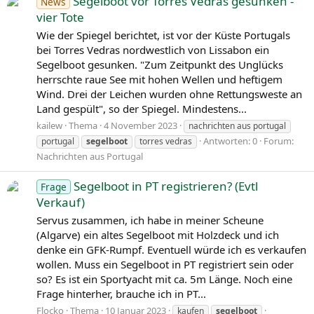
Segelboot vor Torres Vedras gesunken -
News
vier Tote
Wie der Spiegel berichtet, ist vor der Küste Portugals
bei Torres Vedras nordwestlich von Lissabon ein
Segelboot gesunken. "Zum Zeitpunkt des Unglücks
herrschte raue See mit hohen Wellen und heftigem
Wind. Drei der Leichen wurden ohne Rettungsweste an
Land gespült", so der Spiegel. Mindestens...
kailew
Thema
4 November 2023
nachrichten aus portugal
Antworten: 0
Forum:
portugal
segelboot
torres vedras
Nachrichten aus Portugal
Segelboot in PT registrieren? (Evtl
Frage
Verkauf)
Servus zusammen, ich habe in meiner Scheune
(Algarve) ein altes Segelboot mit Holzdeck und ich
denke ein GFK-Rumpf. Eventuell würde ich es verkaufen
wollen. Muss ein Segelboot in PT registriert sein oder
so? Es ist ein Sportyacht mit ca. 5m Länge. Noch eine
Frage hinterher, brauche ich in PT...
Flocko
Thema
10 Januar 2023
kaufen
segelboot