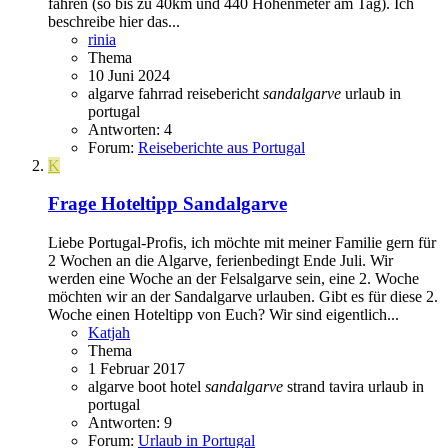
fahren (so bis zu 40km und 440 Höhenmeter am Tag). Ich
beschreibe hier das...
rinia
Thema
10 Juni 2024
algarve
fahrrad
reisebericht
sandalgarve
urlaub in
portugal
Antworten: 4
Forum:
Reiseberichte aus Portugal
K
Frage
Hoteltipp Sandalgarve
Liebe Portugal-Profis, ich möchte mit meiner Familie gern für
2 Wochen an die Algarve, ferienbedingt Ende Juli. Wir
werden eine Woche an der Felsalgarve sein, eine 2. Woche
möchten wir an der Sandalgarve urlauben. Gibt es für diese 2.
Woche einen Hoteltipp von Euch? Wir sind eigentlich...
Katjah
Thema
1 Februar 2017
algarve
boot
hotel
sandalgarve
strand
tavira
urlaub in
portugal
Antworten: 9
Forum:
Urlaub in Portugal