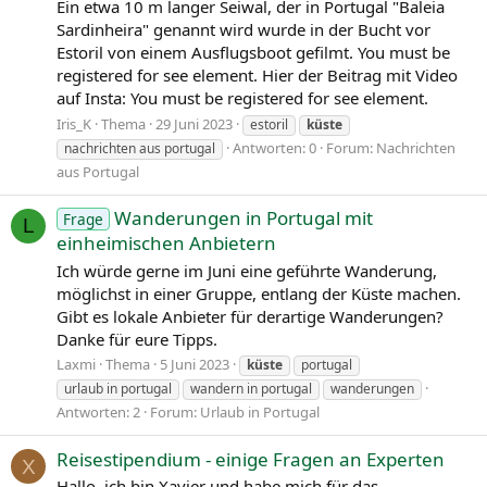
Ein etwa 10 m langer Seiwal, der in Portugal "Baleia
Sardinheira" genannt wird wurde in der Bucht vor
Estoril von einem Ausflugsboot gefilmt. You must be
registered for see element. Hier der Beitrag mit Video
auf Insta: You must be registered for see element.
Iris_K
Thema
29 Juni 2023
estoril
küste
Antworten: 0
Forum:
Nachrichten
nachrichten aus portugal
aus Portugal
Wanderungen in Portugal mit
Frage
L
einheimischen Anbietern
Ich würde gerne im Juni eine geführte Wanderung,
möglichst in einer Gruppe, entlang der Küste machen.
Gibt es lokale Anbieter für derartige Wanderungen?
Danke für eure Tipps.
Laxmi
Thema
5 Juni 2023
küste
portugal
urlaub in portugal
wandern in portugal
wanderungen
Antworten: 2
Forum:
Urlaub in Portugal
Reisestipendium - einige Fragen an Experten
X
Hallo, ich bin Xavier und habe mich für das