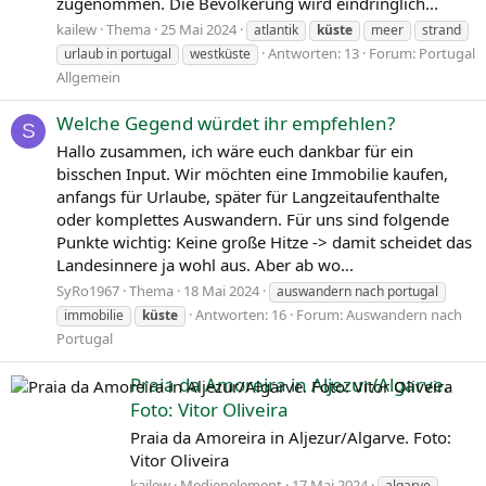
zugenommen. Die Bevölkerung wird eindringlich...
kailew
Thema
25 Mai 2024
atlantik
küste
meer
strand
Antworten: 13
Forum:
Portugal
urlaub in portugal
westküste
Allgemein
Welche Gegend würdet ihr empfehlen?
S
Hallo zusammen, ich wäre euch dankbar für ein
bisschen Input. Wir möchten eine Immobilie kaufen,
anfangs für Urlaube, später für Langzeitaufenthalte
oder komplettes Auswandern. Für uns sind folgende
Punkte wichtig: Keine große Hitze -> damit scheidet das
Landesinnere ja wohl aus. Aber ab wo...
SyRo1967
Thema
18 Mai 2024
auswandern nach portugal
Antworten: 16
Forum:
Auswandern nach
immobilie
küste
Portugal
Praia da Amoreira in Aljezur/Algarve.
Foto: Vitor Oliveira
Praia da Amoreira in Aljezur/Algarve. Foto:
Vitor Oliveira
kailew
Medienelement
17 Mai 2024
algarve