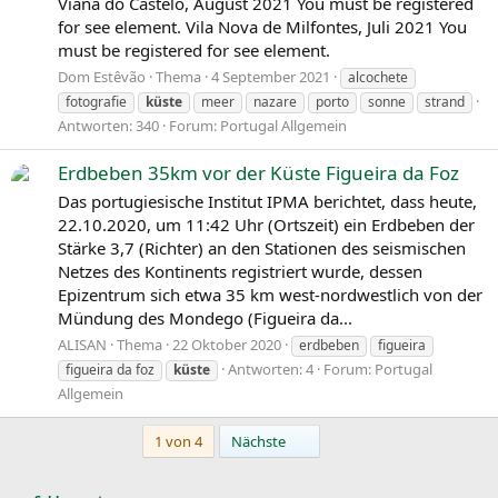
Viana do Castelo, August 2021 You must be registered
for see element. Vila Nova de Milfontes, Juli 2021 You
must be registered for see element.
Dom Estêvão
Thema
4 September 2021
alcochete
fotografie
küste
meer
nazare
porto
sonne
strand
Antworten: 340
Forum:
Portugal Allgemein
Erdbeben 35km vor der Küste Figueira da Foz
Das portugiesische Institut IPMA berichtet, dass heute,
22.10.2020, um 11:42 Uhr (Ortszeit) ein Erdbeben der
Stärke 3,7 (Richter) an den Stationen des seismischen
Netzes des Kontinents registriert wurde, dessen
Epizentrum sich etwa 35 km west-nordwestlich von der
Mündung des Mondego (Figueira da...
ALISAN
Thema
22 Oktober 2020
erdbeben
figueira
Antworten: 4
Forum:
Portugal
figueira da foz
küste
Allgemein
Letzte
1 von 4
Nächste