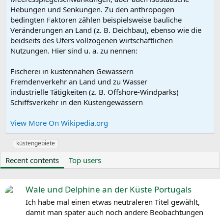
Hebungen und Senkungen. Zu den anthropogen
bedingten Faktoren zählen beispielsweise bauliche
Veränderungen an Land (z. B. Deichbau), ebenso wie die
beidseits des Ufers vollzogenen wirtschaftlichen
Nutzungen. Hier sind u. a. zu nennen:
Fischerei in küstennahen Gewässern
Fremdenverkehr an Land und zu Wasser
industrielle Tätigkeiten (z. B. Offshore-Windparks)
Schiffsverkehr in den Küstengewässern
View More On Wikipedia.org
S
küstengebiete
y
Recent contents
Top users
n
o
n
y
Wale und Delphine an der Küste Portugals
m
Ich habe mal einen etwas neutraleren Titel gewählt,
s
damit man später auch noch andere Beobachtungen