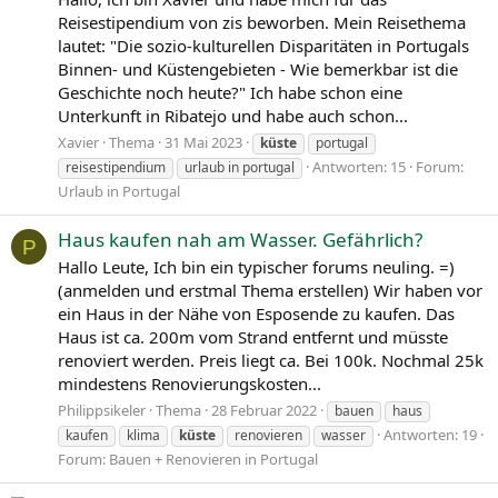
Reisestipendium von zis beworben. Mein Reisethema
lautet: "Die sozio-kulturellen Disparitäten in Portugals
Binnen- und Küstengebieten - Wie bemerkbar ist die
Geschichte noch heute?" Ich habe schon eine
Unterkunft in Ribatejo und habe auch schon...
Xavier
Thema
31 Mai 2023
küste
portugal
Antworten: 15
Forum:
reisestipendium
urlaub in portugal
Urlaub in Portugal
Haus kaufen nah am Wasser. Gefährlich?
P
Hallo Leute, Ich bin ein typischer forums neuling. =)
(anmelden und erstmal Thema erstellen) Wir haben vor
ein Haus in der Nähe von Esposende zu kaufen. Das
Haus ist ca. 200m vom Strand entfernt und müsste
renoviert werden. Preis liegt ca. Bei 100k. Nochmal 25k
mindestens Renovierungskosten...
Philippsikeler
Thema
28 Februar 2022
bauen
haus
Antworten: 19
kaufen
klima
küste
renovieren
wasser
Forum:
Bauen + Renovieren in Portugal