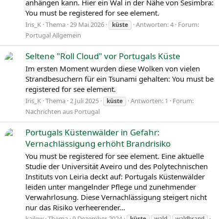
anhängen kann. Hier ein Wal in der Nähe von Sesimbra:
You must be registered for see element.
Iris_K
Thema
29 Mai 2026
Antworten: 4
Forum:
küste
Portugal Allgemein
Seltene "Roll Cloud" vor Portugals Küste
Im ersten Moment wurden diese Wolken von vielen
Strandbesuchern für ein Tsunami gehalten: You must be
registered for see element.
Iris_K
Thema
2 Juli 2025
Antworten: 1
Forum:
küste
Nachrichten aus Portugal
Portugals Küstenwälder in Gefahr:
Vernachlässigung erhöht Brandrisiko
You must be registered for see element. Eine aktuelle
Studie der Universität Aveiro und des Polytechnischen
Instituts von Leiria deckt auf: Portugals Küstenwälder
leiden unter mangelnder Pflege und zunehmender
Verwahrlosung. Diese Vernachlässigung steigert nicht
nur das Risiko verheerender...
kailew
Thema
9 Dezember 2024
küste
wald
waldbrand