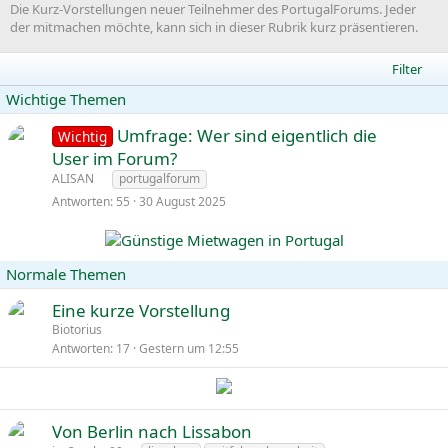
Die Kurz-Vorstellungen neuer Teilnehmer des PortugalForums. Jeder
der mitmachen möchte, kann sich in dieser Rubrik kurz präsentieren.
Filter
Wichtige Themen
A
Umfrage: Wer sind eigentlich die
Wichtig
n
User im Forum?
g
f
ALISAN
portugalforum
e
r
Antworten
55
30 August 2025
p
a
i
g
n
e
Normale Themen
n
t
Eine kurze Vorstellung
Biotorius
Antworten
17
Gestern um 12:55
Von Berlin nach Lissabon