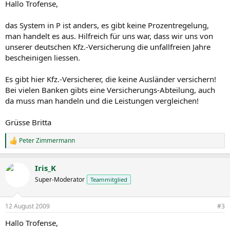
Hallo Trofense,
das System in P ist anders, es gibt keine Prozentregelung,
man handelt es aus. Hilfreich für uns war, dass wir uns von
unserer deutschen Kfz.-Versicherung die unfallfreien Jahre
bescheinigen liessen.
Es gibt hier Kfz.-Versicherer, die keine Ausländer versichern!
Bei vielen Banken gibts eine Versicherungs-Abteilung, auch
da muss man handeln und die Leistungen vergleichen!
Grüsse Britta
Peter Zimmermann
R
e
a
Iris_K
k
t
Super-Moderator
Teammitglied
i
o
n
12 August 2009
#3
e
n
Hallo Trofense,
: