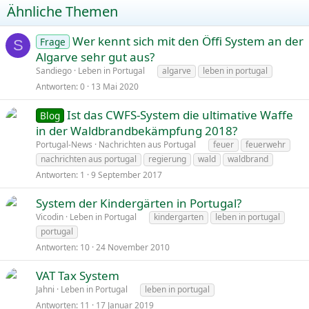
Ähnliche Themen
Wer kennt sich mit den Öffi System an der
Frage
S
Algarve sehr gut aus?
Sandiego
Leben in Portugal
algarve
leben in portugal
Antworten
0
13 Mai 2020
Ist das CWFS-System die ultimative Waffe
Blog
in der Waldbrandbekämpfung 2018?
Portugal-News
Nachrichten aus Portugal
feuer
feuerwehr
nachrichten aus portugal
regierung
wald
waldbrand
Antworten
1
9 September 2017
System der Kindergärten in Portugal?
Vicodin
Leben in Portugal
kindergarten
leben in portugal
portugal
Antworten
10
24 November 2010
VAT Tax System
Jahni
Leben in Portugal
leben in portugal
Antworten
11
17 Januar 2019