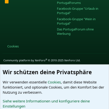
R
PortugalForums
S
S
Facebook-Gruppe "Urlaub in
Portugal"
Facebook-Gruppe "Wein in
Portugal"
Das PortugalForum ohne
Werbung
Cookies
®
Community platform by XenForo
© 2010-2025 XenForo Ltd.
Wir schützen deine Privatsphäre
Wir verwenden essentielle
Cookies
, damit diese Website
funktioniert, und optionale Cookies, um den Komfort bei der
Nutzung zu verbessern.
Siehe weitere Informationen und konfiguriere deine
Einstellungen