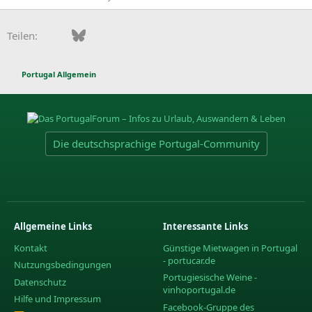
Facebook
Bluesky
LinkedIn
Pinterest
WhatsApp
E-Mail
Teilen:
Portugal Allgemein
Die deutschsprachige Portugal-Community
Allgemeine Links
Interessante Links
Kontakt
Günstige Mietwagen in Portugal
- portucar.de
Nutzungsbedingungen
Portugiesische Weine -
Datenschutz
vinhoportugal.de
Hilfe und Impressum
Facebook-Gruppe des