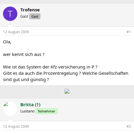
r
r
c
s
s
h
Trofense
T
t
t
l
Gast
Gast
e
e
a
l
l
g
l
l
w
12 August 2009
#1
e
t
o
r
a
r
Ola,
m
t
e
wer kennt sich aus ?
Wie ist das System der Kfz-versicherung in P ?
Gibt es da auch die Prozentregelung ? Welche Gesellschaften
sind gut und günstig ?
Britta (†)
Lusitano
Teilnehmer
12 August 2009
#2