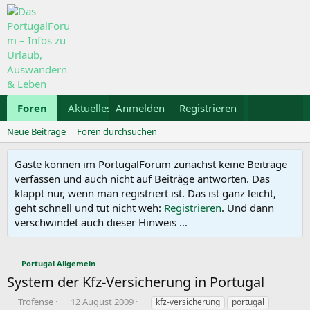
Foren
Aktuelles
Anmelden
Galerie
Registrieren
Kalender
Mietwa
Neue Beiträge
Foren durchsuchen
Gäste können im PortugalForum zunächst keine Beiträge
verfassen und auch nicht auf Beiträge antworten. Das
klappt nur, wenn man registriert ist. Das ist ganz leicht,
geht schnell und tut nicht weh:
Registrieren
. Und dann
verschwindet auch dieser Hinweis ...
Portugal Allgemein
System der Kfz-Versicherung in Portugal
E
E
S
Trofense
12 August 2009
kfz-versicherung
portugal