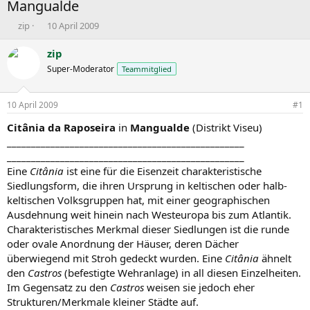
Mangualde
E
E
zip
10 April 2009
r
r
s
s
zip
t
t
Super-Moderator
Teammitglied
e
e
l
l
l
l
10 April 2009
#1
e
t
r
a
Citânia da Raposeira
in
Mangualde
(Distrikt Viseu)
m
_________________________________________________
_________________________________________________
Eine
Citânia
ist eine für die Eisenzeit charakteristische
Siedlungsform, die ihren Ursprung in keltischen oder halb-
keltischen Volksgruppen hat, mit einer geographischen
Ausdehnung weit hinein nach Westeuropa bis zum Atlantik.
Charakteristisches Merkmal dieser Siedlungen ist die runde
oder ovale Anordnung der Häuser, deren Dächer
überwiegend mit Stroh gedeckt wurden. Eine
Citânia
ähnelt
den
Castros
(befestigte Wehranlage) in all diesen Einzelheiten.
Im Gegensatz zu den
Castros
weisen sie jedoch eher
Strukturen/Merkmale kleiner Städte auf.