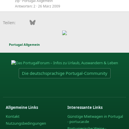
zip
Portugal Allgemein
Antworten
2
26 März 2009
Facebook
Bluesky
LinkedIn
Pinterest
WhatsApp
E-Mail
Teilen:
Portugal Allgemein
Die deutschsprachige Portugal-Community
Allgemeine Links
Interessante Links
Kontakt
Günstige Mietwagen in Portugal
- portucar.de
Nutzungsbedingungen
Portugiesische Weine -