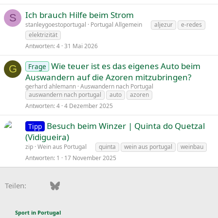
Ich brauch Hilfe beim Strom
S
stanleygoestoportugal
Portugal Allgemein
aljezur
e-redes
elektrizität
Antworten
4
31 Mai 2026
Wie teuer ist es das eigenes Auto beim
Frage
G
Auswandern auf die Azoren mitzubringen?
gerhard ahlemann
Auswandern nach Portugal
auswandern nach portugal
auto
azoren
Antworten
4
4 Dezember 2025
Besuch beim Winzer | Quinta do Quetzal
Tipp
(Vidigueira)
zip
Wein aus Portugal
quinta
wein aus portugal
weinbau
Antworten
1
17 November 2025
Facebook
Bluesky
LinkedIn
Pinterest
WhatsApp
E-Mail
Teilen:
Sport in Portugal