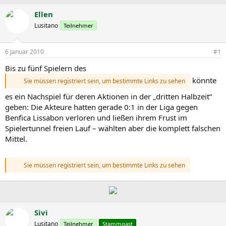
r
r
s
s
Ellen
t
t
Lusitano
Teilnehmer
e
e
l
l
l
l
6 Januar 2010
#1
e
t
r
a
Bis zu fünf Spielern des
m
könnte
Sie müssen registriert sein, um bestimmte Links zu sehen
es ein Nachspiel für deren Aktionen in der „dritten Halbzeit“
geben: Die Akteure hatten gerade 0:1 in der Liga gegen
Benfica Lissabon verloren und ließen ihrem Frust im
Spielertunnel freien Lauf – wählten aber die komplett falschen
Mittel.
Sie müssen registriert sein, um bestimmte Links zu sehen
Sivi
Lusitano
Teilnehmer
Stammgast