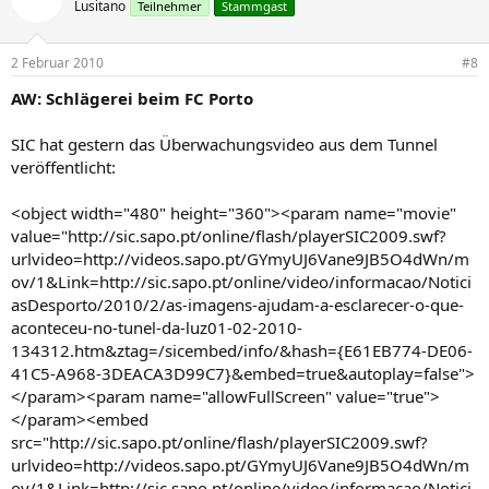
Lusitano
Teilnehmer
Stammgast
2 Februar 2010
#8
AW: Schlägerei beim FC Porto
SIC hat gestern das Überwachungsvideo aus dem Tunnel
veröffentlicht:
<object width="480" height="360"><param name="movie"
value="http://sic.sapo.pt/online/flash/playerSIC2009.swf?
urlvideo=http://videos.sapo.pt/GYmyUJ6Vane9JB5O4dWn/m
ov/1&Link=http://sic.sapo.pt/online/video/informacao/Notici
asDesporto/2010/2/as-imagens-ajudam-a-esclarecer-o-que-
aconteceu-no-tunel-da-luz01-02-2010-
134312.htm&ztag=/sicembed/info/&hash={E61EB774-DE06-
41C5-A968-3DEACA3D99C7}&embed=true&autoplay=false">
</param><param name="allowFullScreen" value="true">
</param><embed
src="http://sic.sapo.pt/online/flash/playerSIC2009.swf?
urlvideo=http://videos.sapo.pt/GYmyUJ6Vane9JB5O4dWn/m
ov/1&Link=http://sic.sapo.pt/online/video/informacao/Notici