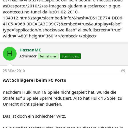
asDesporto/2010/2/as-imagens-ajudam-a-esclarecer-o-que-
aconteceu-no-tunel-da-luz01-02-2010-
134312.htm&ztag=/sicembed/info/&hash={E61EB774-DE06-
41C5-A968-3DEACA3D99C7}&embed=true&autoplay=false"
type="application/x-shockwave-flash" allowfullscreen="true"
width="480" height="360"></embed></object>
HassanMC
H
Admirador
Teilnehmer
Stammgast
25 März 2010
#9
AW: Schlägerei beim FC Porto
nachdem Hulk nun 18 Spiele nicht gespielt hat, wurde die
Strafe auf 3 Spiele Sperre reduziert. Also hat Hulk 15 Spiel zu
Unrecht nicht spielen duerfen.
Das ist doch ein schlechter Witz.