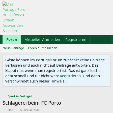
Foren
Aktuelles
Anmelden
Galerie
Registrieren
Kalender
Mietwa
Neue Beiträge
Foren durchsuchen
Gäste können im PortugalForum zunächst keine Beiträge
verfassen und auch nicht auf Beiträge antworten. Das
klappt nur, wenn man registriert ist. Das ist ganz leicht,
geht schnell und tut nicht weh:
Registrieren
. Und dann
verschwindet auch dieser Hinweis ...
Sport in Portugal
Schlägerei beim FC Porto
E
E
Ellen
6 Januar 2010