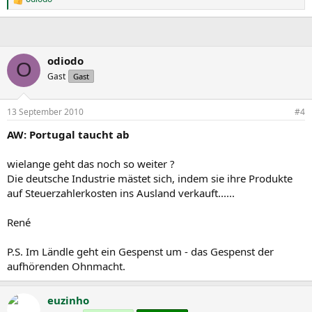
R
e
a
k
t
i
odiodo
O
o
Gast
Gast
n
e
n
13 September 2010
#4
:
AW: Portugal taucht ab
wielange geht das noch so weiter ?
Die deutsche Industrie mästet sich, indem sie ihre Produkte
auf Steuerzahlerkosten ins Ausland verkauft......
René
P.S. Im Ländle geht ein Gespenst um - das Gespenst der
aufhörenden Ohnmacht.
euzinho