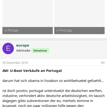
U-Port.jpg
U-Port2.jpg
56,5 KB · Aufrufe: 27
49,5 KB · Aufrufe: 25
europe
E
Admirador
Teilnehmer
30 Dezember 2010
#9
AW: U-Boot Verkäufe an Portugal
darum hat sich obama in lissabon so wohlbehuetet gefuehlt...
ist doch positiv; portugal unterstuetzt die deutschen werften,
industrie, verhindert aktiv deutsche arbeitslosigkeit, im tausch
dagegen gibts subventionen der eu, merkels stimme in
bruessel, noch ein paar millionen hilfe gegen den