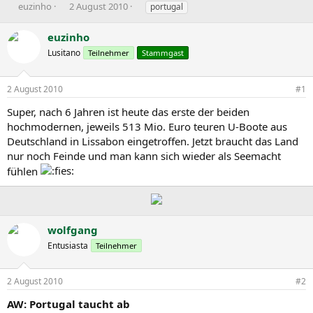
E
E
S
euzinho
2 August 2010
portugal
r
r
c
s
s
h
euzinho
t
t
l
Lusitano
Teilnehmer
Stammgast
e
e
a
l
l
g
l
l
w
2 August 2010
#1
e
t
o
r
a
r
Super, nach 6 Jahren ist heute das erste der beiden
m
t
hochmodernen, jeweils 513 Mio. Euro teuren U-Boote aus
e
Deutschland in Lissabon eingetroffen. Jetzt braucht das Land
nur noch Feinde und man kann sich wieder als Seemacht
fühlen
wolfgang
Entusiasta
Teilnehmer
2 August 2010
#2
AW: Portugal taucht ab