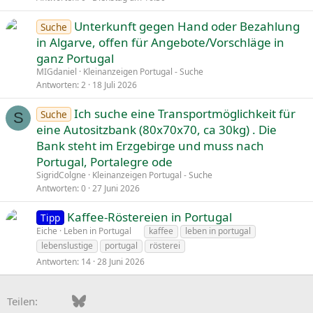
Unterkunft gegen Hand oder Bezahlung
Suche
in Algarve, offen für Angebote/Vorschläge in
ganz Portugal
MIGdaniel
Kleinanzeigen Portugal - Suche
Antworten
2
18 Juli 2026
Ich suche eine Transportmöglichkeit für
Suche
S
eine Autositzbank (80x70x70, ca 30kg) . Die
Bank steht im Erzgebirge und muss nach
Portugal, Portalegre ode
SigridColgne
Kleinanzeigen Portugal - Suche
Antworten
0
27 Juni 2026
Kaffee-Röstereien in Portugal
Tipp
Eiche
Leben in Portugal
kaffee
leben in portugal
lebenslustige
portugal
rösterei
Antworten
14
28 Juni 2026
Facebook
Bluesky
LinkedIn
Pinterest
WhatsApp
E-Mail
Teilen: