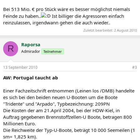
Bei 513 Mio. € pro Stück wäre es besser möglichst niemals
Feinde zu haben..
Ist billiger die Agressoren einfach
reinzulassen, irgendwann gehen die auch wieder..
Zuletzt bearbeitet:
2 August 2010
Raporsa
R
Admirador
Teilnehmer
13 September 2010
#3
AW: Portugal taucht ab
Einer Fachzeitschrift entnommen (Leinen los /DMB) handelte
es sich bei den beiden neuen U-Booten um die Boote
"Tridente" und "Arpado", Typbezeichnung: 209PN
Die Kosten der am 21.April 2004, bei der HDW-Kiel, in
Auftrag gegebenen Brennstoffzellen-U Boote, betragen 800
Millionen Euro.
Die Reichweite der Typ-U-Boote, beträgt 10 000 Seemeilen (1
sm= 1,825 km).