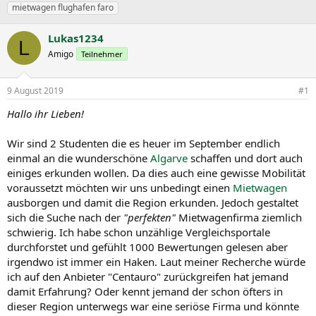
r
r
c
mietwagen flughafen faro
s
s
h
t
t
l
Lukas1234
e
e
a
L
l
Amigo
l
g
Teilnehmer
l
l
w
e
t
o
9 August 2019
#1
r
a
r
m
t
Hallo ihr Lieben!
e
Wir sind 2 Studenten die es heuer im September endlich
einmal an die wunderschöne
Algarve
schaffen und dort auch
einiges erkunden wollen. Da dies auch eine gewisse Mobilität
voraussetzt möchten wir uns unbedingt einen
Mietwagen
ausborgen und damit die Region erkunden. Jedoch gestaltet
sich die Suche nach der
"perfekten"
Mietwagenfirma ziemlich
schwierig. Ich habe schon unzählige Vergleichsportale
durchforstet und gefühlt 1000 Bewertungen gelesen aber
irgendwo ist immer ein Haken. Laut meiner Recherche würde
ich auf den Anbieter "Centauro" zurückgreifen hat jemand
damit Erfahrung? Oder kennt jemand der schon öfters in
dieser Region unterwegs war eine seriöse Firma und könnte