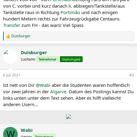
von C. vorbei und kurz danach li. abbiegen/Tankstelle/aus
Tankstelle raus in Richtung
Portimão
und nach einigen
hundert Metern rechts zur Fahrzeugrückgabe Centauro.
Transfer
zum FH - das wars! Viel Spass
Duisburger
R
e
a
Duisburger
k
t
Lusitano
Teilnehmer
Stammgast
i
o
n
8 Juli 2021
#9
e
n
Ist nett von Dir
@Wabi
aber die Studenten waren hoffentlich
:
vor zwei Jahren in der
Algarve
. Datum des Postings kannst Du
links unten unter dem Text sehen. Aber es hilft vielleicht
anderen Usern...
Wabi
W
Amigo
Teilnehmer