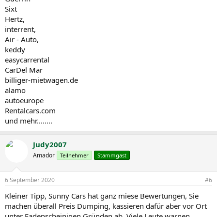
Sixt
Hertz,
interrent,
Air - Auto,
keddy
easycarrental
CarDel Mar
billiger-mietwagen.de
alamo
autoeurope
Rentalcars.com
und mehr........
Judy2007
Amador
Teilnehmer
Stammgast
6 September 2020
#6
Kleiner Tipp, Sunny Cars hat ganz miese Bewertungen, Sie
machen überall Preis Dumping, kassieren dafür aber vor Ort
unter Fadenscheinigen Gründen ab. Viele Leute warnen