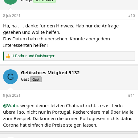
8 Juli 2021
#10
Hä, hä . . . danke für den Hinweis. Hab nur die Anfrage
gesehen und wollte helfen.
Das Datum hab ich übersehen. Könnte aber jedem
Interessenten helfen!
H.Bothur
und
Duisburger
R
e
a
Gelöschtes Mitglied 9132
k
G
t
Gast
Gast
i
o
n
9 Juli 2021
#11
e
n
@Wabi
: wegen deiner letzten Chatnachricht… es ist leider
:
überall so, nicht nur in Portugal. Recherchiere mal über Malle
zum Beispiel. Da können die armen Portugiesen nichts dafür.
Corona hat einfach die Preise steigen lassen.