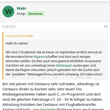
Wabi
W
Amigo
Teilnehmer
8 Juli 2021
#8
Lukas1234 schrieb:
Hallo ihr Lieben!
Wir sind 2 Studenten die es heuer im September endlich einmal an
die wunderschöne
Algarve
schaffen und dort auch einiges
erkunden wollen. Da dies auch eine gewisse Mobilität voraussetzt
möchten wir uns unbedingt einen
Mietwagen
ausborgen und
damit die Region erkunden. Jedoch gestaltet sich die Suche nach
der
"perfekten"
Mietwagenfirma ziemlich schwierig. Ich habe schon
unzählige Vergleichsportale durchforstet und gefühlt 1000
Bewertungen gelesen aber irgendwo ist immer ein Haken. Laut
Bin seit Jahren mit Centauro sehr zufrieden. Allerdings ist
meiner Recherche würde ich auf den Anbieter "Centauro"
Centauro direkt zu buchen sehr, sehr teuer! Div.
zurückgreifen hat jemand damit Erfahrung? Oder kennt jemand der
Mietwagenanbieter haben auch C. im Programm und dort
schon öfters in dieser Region unterwegs war eine seriöse Firma und
sind die gleichen Fahrzeuge z.T. 20 - 30 % billiger zu haben.
könnte diese Erfahrung mit uns teilen.
Abholung trotzdem bei Centauro mit Flughafentransfer.
Vielen Dank schon mal im Voraus
Tanken Voll/Voll - von
Portimão
/Richtung Faro am Fuhrpark
Lg Lukas und Verena