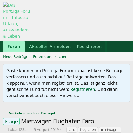
Foren
Aktuelles
Anmelden
Galerie
Registrieren
Kalender
Mietwa
Neue Beiträge
Foren durchsuchen
Gäste können im PortugalForum zunächst keine Beiträge
verfassen und auch nicht auf Beiträge antworten. Das
klappt nur, wenn man registriert ist. Das ist ganz leicht,
geht schnell und tut nicht weh:
Registrieren
. Und dann
verschwindet auch dieser Hinweis ...
Verkehr in und um Portugal
Mietwagen Flughafen Faro
Frage
E
E
S
Lukas1234
9 August 2019
faro
flughafen
mietwagen