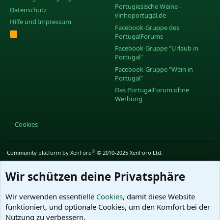
Portugiesische Weine -
Datenschutz
vinhoportugal.de
Hilfe und Impressum
Facebook-Gruppe des
R
PortugalForums
S
S
Facebook-Gruppe "Urlaub in
Portugal"
Facebook-Gruppe "Wein in
Portugal"
Das PortugalForum ohne
Werbung
Cookies
®
Community platform by XenForo
© 2010-2025 XenForo Ltd.
Wir schützen deine Privatsphäre
Wir verwenden essentielle
Cookies
, damit diese Website
funktioniert, und optionale Cookies, um den Komfort bei der
Nutzung zu verbessern.