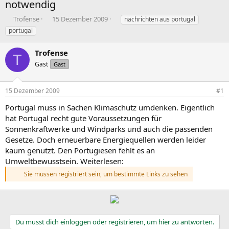
notwendig
E
E
S
Trofense
15 Dezember 2009
nachrichten aus portugal
r
r
c
portugal
s
s
h
t
t
l
Trofense
e
e
a
T
l
Gast
l
g
Gast
l
l
w
e
t
o
15 Dezember 2009
#1
r
a
r
m
t
Portugal muss in Sachen Klimaschutz umdenken. Eigentlich
e
hat Portugal recht gute Voraussetzungen für
Sonnenkraftwerke und Windparks und auch die passenden
Gesetze. Doch erneuerbare Energiequellen werden leider
kaum genutzt. Den Portugiesen fehlt es an
Umweltbewusstsein. Weiterlesen:
Sie müssen registriert sein, um bestimmte Links zu sehen
Du musst dich einloggen oder registrieren, um hier zu antworten.