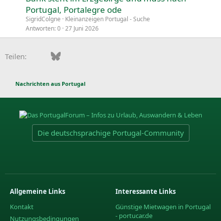
Portugal, Portalegre ode
SigridColgne
Kleinanzeigen Portugal - Suche
Antworten
0
27 Juni 2026
Facebook
Bluesky
LinkedIn
Pinterest
WhatsApp
E-Mail
Teilen:
Nachrichten aus Portugal
Die deutschsprachige Portugal-Community
Allgemeine Links
Interessante Links
Kontakt
Günstige Mietwagen in Portugal
- portucar.de
Nutzungsbedingungen