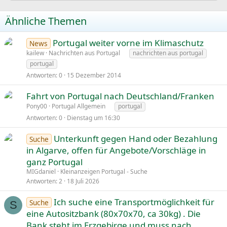
Ähnliche Themen
Portugal weiter vorne im Klimaschutz
News
kailew
Nachrichten aus Portugal
nachrichten aus portugal
portugal
Antworten
0
15 Dezember 2014
Fahrt von Portugal nach Deutschland/Franken
Pony00
Portugal Allgemein
portugal
Antworten
0
Dienstag um 16:30
Unterkunft gegen Hand oder Bezahlung
Suche
in Algarve, offen für Angebote/Vorschläge in
ganz Portugal
MIGdaniel
Kleinanzeigen Portugal - Suche
Antworten
2
18 Juli 2026
Ich suche eine Transportmöglichkeit für
Suche
S
eine Autositzbank (80x70x70, ca 30kg) . Die
Bank steht im Erzgebirge und muss nach