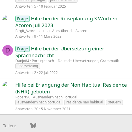
Antworten
5
10 Februar 2025
Hilfe bei der Reiseplanung 3 Wochen
Frage
Azoren Juli 2023
Birgit_Azorenneuling
Alles über die Azoren
Antworten
9
11 März 2023
Hilfe bei der Übersetzung einer
Frage
D
Sprachnachricht
Danjo84
Portugiesisch + Deutsch: Übersetzungen, Grammatik,
übersetzung
Antworten
2
22 Juli 2022
Hilfe bei Erlangung der Non Habitual Residence
(NHR) geboten
Robert90
Auswandern nach Portugal
auswandern nach portugal
residente nao habitual
steuern
Antworten
20
5 November 2021
Facebook
Bluesky
LinkedIn
Pinterest
WhatsApp
E-Mail
Teilen: