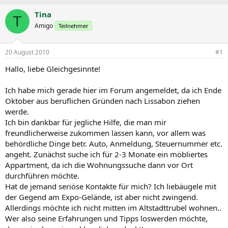
r
r
s
s
Tina
T
t
t
Amigo
Teilnehmer
e
e
l
l
l
l
20 August 2010
#1
e
t
r
a
Hallo, liebe Gleichgesinnte!
m
Ich habe mich gerade hier im Forum angemeldet, da ich Ende
Oktober aus beruflichen Gründen nach Lissabon ziehen
werde.
Ich bin dankbar für jegliche Hilfe, die man mir
freundlicherweise zukommen lassen kann, vor allem was
behördliche Dinge betr. Auto, Anmeldung, Steuernummer etc.
angeht. Zunächst suche ich für 2-3 Monate ein möbliertes
Appartment, da ich die Wohnungssuche dann vor Ort
durchführen möchte.
Hat de jemand seriöse Kontakte für mich? Ich liebäugele mit
der Gegend am Expo-Gelände, ist aber nicht zwingend.
Allerdings möchte ich nicht mitten im Altstadttrubel wohnen..
Wer also seine Erfahrungen und Tipps loswerden möchte,