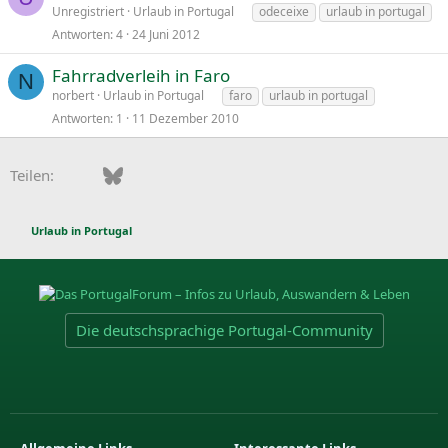
Unregistriert
Urlaub in Portugal
odeceixe
urlaub in portugal
Antworten
4
24 Juni 2012
Fahrradverleih in Faro
N
norbert
Urlaub in Portugal
faro
urlaub in portugal
Antworten
1
11 Dezember 2010
Facebook
Bluesky
LinkedIn
Pinterest
WhatsApp
E-Mail
Teilen:
Urlaub in Portugal
Die deutschsprachige Portugal-Community