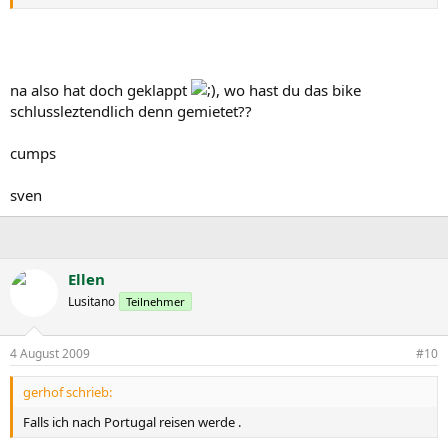
So, nun nach Carrapateira...aber mitm Auto hehehe
na also hat doch geklappt
, wo hast du das bike
schlussleztendlich denn gemietet??
cumps
sven
Ellen
Lusitano
Teilnehmer
4 August 2009
#10
gerhof schrieb:
Falls ich nach Portugal reisen werde .