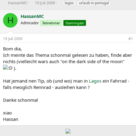
E
E
S
HassanMC
19 Juli 2009
lagos
urlaub in portugal
r
r
c
s
s
h
HassanMC
H
t
t
l
Admirador
Teilnehmer
Stammgast
e
e
a
l
l
g
l
l
w
19 Juli 2009
#1
e
t
o
r
a
r
Bom dia,
m
t
Ich meinte das Thema schonmal gelesen zu haben, finde aber
e
nichts (vielleicht wars auch "on the dark side of the moon"
).
Hat jemand nen Tip, ob (und wo) man in
Lagos
ein Fahrrad -
falls meoglich Rennrad - ausleihen kann ?
Danke schonmal
xiao
Hassan