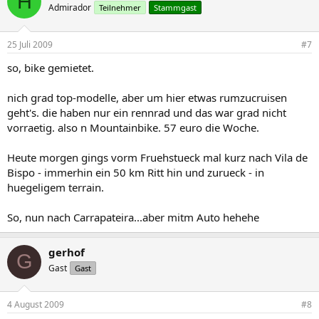
H
Admirador
Teilnehmer
Stammgast
25 Juli 2009
#7
so, bike gemietet.
nich grad top-modelle, aber um hier etwas rumzucruisen
geht's. die haben nur ein rennrad und das war grad nicht
vorraetig. also n Mountainbike. 57 euro die Woche.
Heute morgen gings vorm Fruehstueck mal kurz nach Vila de
Bispo - immerhin ein 50 km Ritt hin und zurueck - in
huegeligem terrain.
So, nun nach Carrapateira...aber mitm Auto hehehe
gerhof
G
Gast
Gast
4 August 2009
#8