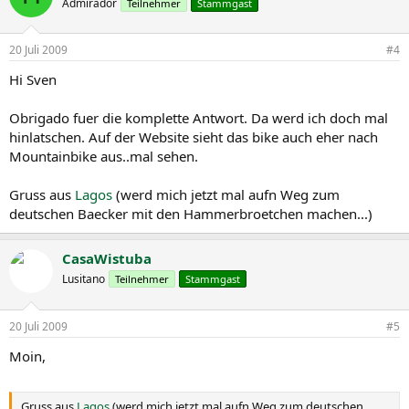
Admirador
Teilnehmer
Stammgast
20 Juli 2009
#4
Hi Sven
Obrigado fuer die komplette Antwort. Da werd ich doch mal
hinlatschen. Auf der Website sieht das bike auch eher nach
Mountainbike aus..mal sehen.
Gruss aus
Lagos
(werd mich jetzt mal aufn Weg zum
deutschen Baecker mit den Hammerbroetchen machen...)
CasaWistuba
Lusitano
Teilnehmer
Stammgast
20 Juli 2009
#5
Moin,
Gruss aus
Lagos
(werd mich jetzt mal aufn Weg zum deutschen