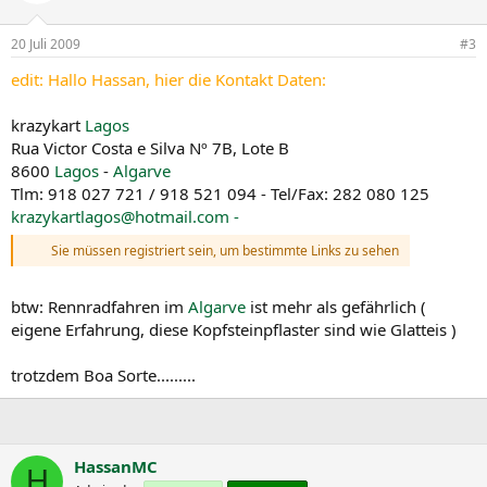
20 Juli 2009
#3
edit: Hallo Hassan, hier die Kontakt Daten:
krazykart
Lagos
Rua Victor Costa e Silva Nº 7B, Lote B
8600
Lagos
-
Algarve
Tlm: 918 027 721 / 918 521 094 - Tel/Fax: 282 080 125
krazykartlagos@hotmail.com -
Sie müssen registriert sein, um bestimmte Links zu sehen
btw: Rennradfahren im
Algarve
ist mehr als gefährlich (
eigene Erfahrung, diese Kopfsteinpflaster sind wie Glatteis )
trotzdem Boa Sorte.........
HassanMC
H