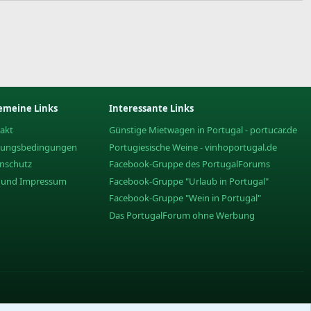
emeine Links
Interessante Links
akt
Günstige Mietwagen in Portugal - portucar.de
zungsbedingungen
Portugiesische Weine - vinhoportugal.de
nschutz
Facebook-Gruppe des PortugalForums
e und Impressum
Facebook-Gruppe "Urlaub in Portugal"
Facebook-Gruppe "Wein in Portugal"
Das PortugalForum ohne Werbung