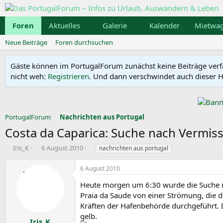
Foren
Aktuelles
Galerie
Kalender
Mietwa
Neue Beiträge
Foren durchsuchen
Gäste können im PortugalForum zunächst keine Beiträge verfass
nicht weh:
Registrieren
. Und dann verschwindet auch dieser Hi
PortugalForum
Nachrichten aus Portugal
Costa da Caparica: Suche nach Vermiss
E
E
S
Iris_K
6 August 2010
nachrichten aus portugal
r
r
c
s
s
h
6 August 2010
t
t
l
e
e
a
Heute morgen um 6:30 wurde die Suche n
l
l
g
Praia da Saude von einer Strömung, die d
l
l
w
Kräften der Hafenbehörde durchgeführt. 
e
t
o
gelb.
r
a
r
Iris_K