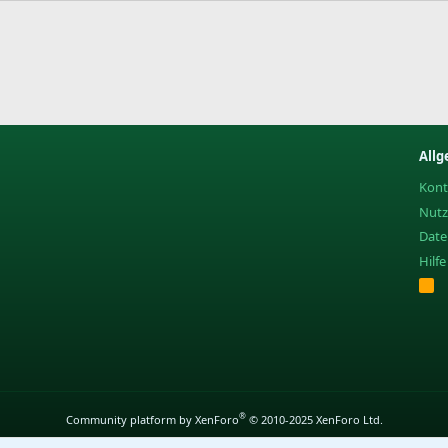
Allg
Kont
Nut
Date
Hilf
R
S
S
®
Community platform by XenForo
© 2010-2025 XenForo Ltd.