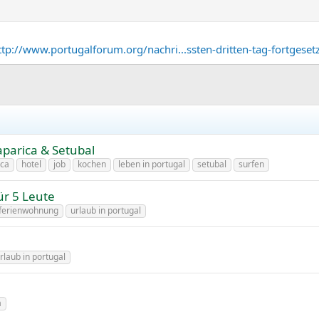
ttp://www.portugalforum.org/nachri...ssten-dritten-tag-fortges
aparica & Setubal
ica
hotel
job
kochen
leben in portugal
setubal
surfen
ür 5 Leute
ferienwohnung
urlaub in portugal
rlaub in portugal
a