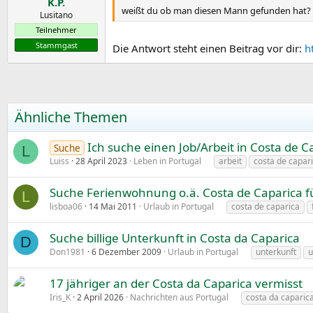
K.P.
weißt du ob man diesen Mann gefunden hat?
Lusitano
Teilnehmer
Stammgast
Die Antwort steht einen Beitrag vor dir:
h
Ähnliche Themen
Ich suche einen Job/Arbeit in Costa de C
Suche
L
Luiss
28 April 2023
Leben in Portugal
arbeit
costa de capar
Suche Ferienwohnung o.ä. Costa de Caparica f
L
lisboa06
14 Mai 2011
Urlaub in Portugal
costa de caparica
Suche billige Unterkunft in Costa da Caparica
D
Don1981
6 Dezember 2009
Urlaub in Portugal
unterkunft
u
17 jähriger an der Costa da Caparica vermisst
Iris_K
2 April 2026
Nachrichten aus Portugal
costa da caparic