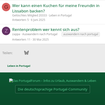
Wer kann einen Kuchen für meine Freundin in
G
Lissabon backen?
Gelöschtes Mitglied 20333
Leben in Portugal
Antworten
5
6 Juni 2025
Rentenproblem wer kennt sich aus?
Z
zappa
Auswandern nach Portugal
auswandern nach portugal
Antworten
11
30 Mai 2025
Facebook
Bluesky
LinkedIn
Pinterest
WhatsApp
E-Mail
Teilen:
Leben in Portugal
Die deutschsprachige Portugal-Community