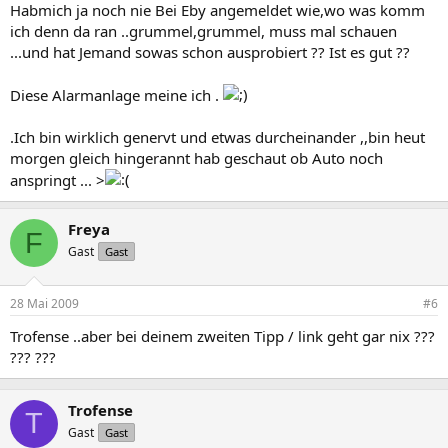
Habmich ja noch nie Bei Eby angemeldet wie,wo was komm
ich denn da ran ..grummel,grummel, muss mal schauen
...und hat Jemand sowas schon ausprobiert ?? Ist es gut ??
Diese Alarmanlage meine ich .
.Ich bin wirklich genervt und etwas durcheinander ,,bin heut
morgen gleich hingerannt hab geschaut ob Auto noch
anspringt ... >
Freya
F
Gast
Gast
28 Mai 2009
#6
Trofense ..aber bei deinem zweiten Tipp / link geht gar nix ???
??? ???
Trofense
T
Gast
Gast