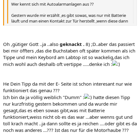
Wer kennt sich mit Autoalarmanlagen aus ??
Gestern wurde mir erzählt ,es gibt sowas, was nur mit Batterie
läuft und man einen Kontakt zur Tür herstellt ,wenn diese dann
gekackt
wird,also auf geht, geht ein sehr starker schriller Arlam
los ....Ich habe gestern im internet gesucht und gesucht aber
nix gefunden in der Richtung :-\
Oh ,gütiger Gott ..ja ..also
geknackt .
8) ;D..aber das passiert
bei mir öffters ,das die Buchstaben oft später kommen als ich
Tippe und mein Keybord am Labtop ist so wackelig,das ich
mich wohl auch deshalb oft vertippe .....denke ich :
Fehlt da nicht ein kleines
n
;D ;D
He Dein Tipp da mit der E- Seite ist schon interesant nur wie
funktioniert das genau ???
Ich bin da ja völlig weiblich "Dumm" :
hatte diesen Tipp
nur kurzfristig gestern bekommen und da wurde mir
gesagt,das es eben sowas gibt,was mit Batterie
funktioniert,weiss nicht ob es das war ...aber wenns gut und
toll krach macht ..ja dann sollte es ja reichen ....oder gibt es da
noch was anderes ...??? Ist das nur für die Motorhaube ???