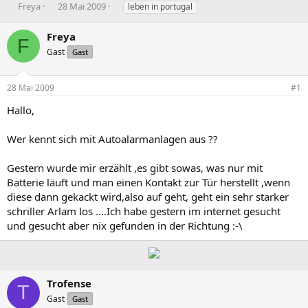
E
E
S
Freya
28 Mai 2009
leben in portugal
r
r
c
s
s
h
Freya
F
t
t
l
Gast
Gast
e
e
a
l
l
g
l
l
w
28 Mai 2009
#1
e
t
o
r
a
r
Hallo,
m
t
e
Wer kennt sich mit Autoalarmanlagen aus ??
Gestern wurde mir erzählt ,es gibt sowas, was nur mit
Batterie läuft und man einen Kontakt zur Tür herstellt ,wenn
diese dann gekackt wird,also auf geht, geht ein sehr starker
schriller Arlam los ....Ich habe gestern im internet gesucht
und gesucht aber nix gefunden in der Richtung :-\
Trofense
T
Gast
Gast