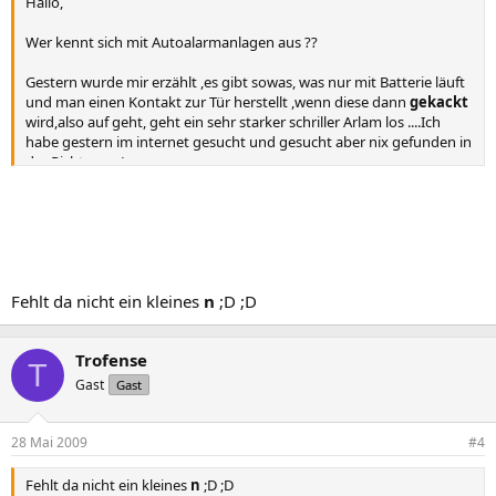
Hallo,
Wer kennt sich mit Autoalarmanlagen aus ??
Gestern wurde mir erzählt ,es gibt sowas, was nur mit Batterie läuft
und man einen Kontakt zur Tür herstellt ,wenn diese dann
gekackt
wird,also auf geht, geht ein sehr starker schriller Arlam los ....Ich
habe gestern im internet gesucht und gesucht aber nix gefunden in
der Richtung :-\
Fehlt da nicht ein kleines
n
;D ;D
Trofense
T
Gast
Gast
28 Mai 2009
#4
Fehlt da nicht ein kleines
n
;D ;D