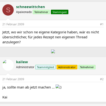
r
r
s
s
schneewittchen
S
t
t
Apaixonado
Teilnehmer
Stammgast
e
e
l
l
l
l
21 Februar 2009
#1
e
t
r
a
Jetzt, wo wir schon ne eigene Kategorie haben, wär es nicht
m
übersichtlicher, für jedes Rezept nen eigenen Thread
anzulegen?
kailew
Administrator
Teammitglied
Administrator
Teilnehmer
21 Februar 2009
#2
ja, sollte man ab jetzt machen ...
Kai