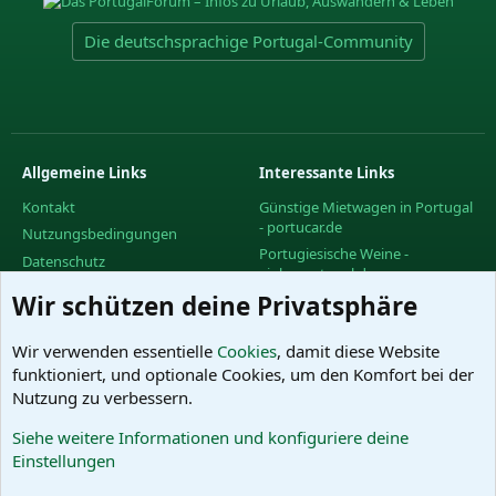
Die deutschsprachige Portugal-Community
Allgemeine Links
Interessante Links
Kontakt
Günstige Mietwagen in Portugal
- portucar.de
Nutzungsbedingungen
Portugiesische Weine -
Datenschutz
vinhoportugal.de
Hilfe und Impressum
Wir schützen deine Privatsphäre
Facebook-Gruppe des
R
PortugalForums
S
S
Facebook-Gruppe "Urlaub in
Wir verwenden essentielle
Cookies
, damit diese Website
Portugal"
funktioniert, und optionale Cookies, um den Komfort bei der
Facebook-Gruppe "Wein in
Nutzung zu verbessern.
Portugal"
Siehe weitere Informationen und konfiguriere deine
Das PortugalForum ohne
Einstellungen
Werbung