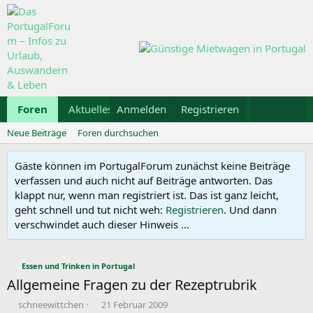
Foren
Aktuelles
Anmelden
Galerie
Registrieren
Kalender
Mietwa
Neue Beiträge
Foren durchsuchen
Gäste können im PortugalForum zunächst keine Beiträge
verfassen und auch nicht auf Beiträge antworten. Das
klappt nur, wenn man registriert ist. Das ist ganz leicht,
geht schnell und tut nicht weh:
Registrieren
. Und dann
verschwindet auch dieser Hinweis ...
Essen und Trinken in Portugal
Allgemeine Fragen zu der Rezeptrubrik
E
E
schneewittchen
21 Februar 2009