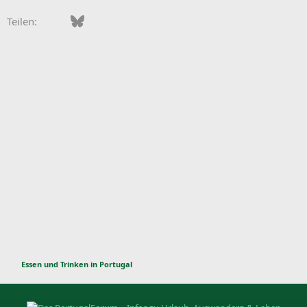
Facebook
Bluesky
LinkedIn
Pinterest
WhatsApp
E-Mail
Teilen:
Essen und Trinken in Portugal