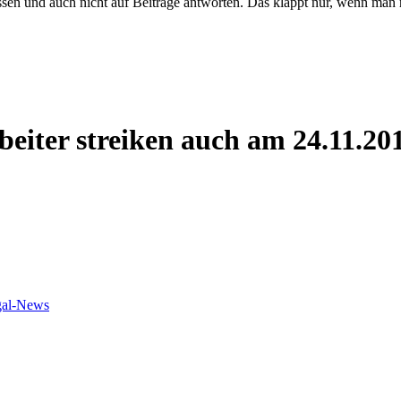
 und auch nicht auf Beiträge antworten. Das klappt nur, wenn man regis
iter streiken auch am 24.11.20
gal-News