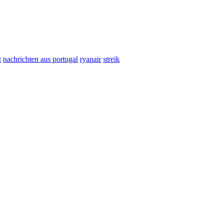
t
nachrichten aus portugal
ryanair
streik