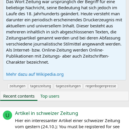
Das Wort Zeitung war ursprünglich der Begriff für eine
beliebige Nachricht, seine Bedeutung hat sich jedoch im
Laufe des 18. Jahrhunderts geändert. Heute versteht man
darunter ein periodisch erscheinendes Druckerzeugnis mit
aktuellem und universellem Inhalt. Dieser besteht aus
mehreren inhaltlich in sich abgeschlossenen Texten, die
Zeitungsartikel genannt werden und bei deren Abfassung
verschiedene journalistische Stilmittel angewandt werden.
Als Internet- bzw. Online-Zeitung werden Online-
Publikationen mit Zeitungs- aber auch Zeitschriften-
Charakter bezeichnet.
Mehr dazu auf Wikipedia.org
S
zeitungen
tageszeitung
tageszeitungen
regenbogenpresse
y
Recent contents
Top users
n
o
n
y
Artikel in schweizer Zeitung
U
m
Hier ein interessanter Artikel einer schweizer Zeitung
s
vom gestern (24.10.): You must be registered for see